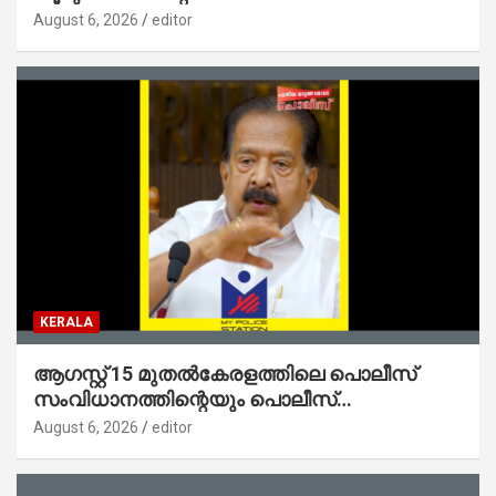
ജനങ്ങളിലേക്കെത്തിക്കും – മന്ത്രി സി പി
August 6, 2026
editor
ജോൺ
KERALA
ആഗസ്റ്റ് 15 മുതല്‍കേരളത്തിലെ പൊലീസ്
സംവിധാനത്തിന്റെയും പൊലീസ്
സ്റ്റേഷനുകളുടെയും മുഖഛായ മാറുകയാണ് :
August 6, 2026
editor
ആഭ്യന്തരമന്ത്രി ശ്രീ.രമേശ് ചെന്നിത്തല