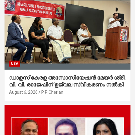
USA
ഡാളസ് കേരള അസോസിയേഷൻ മേയർ ശ്രീ.
വി. വി. രാജേഷിന് ഉജ്വല സ്വീകരണം നൽകി
August 6, 2026
P P Cherian