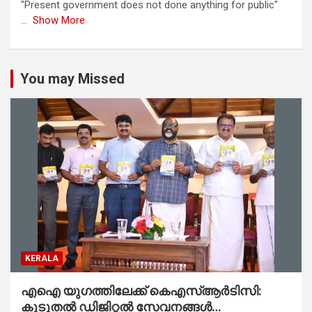
"Present government does not done anything for public"
...
Show More
You may Missed
KERALA
എഐ യുഗത്തിലേക്ക് കെഎസ്ആർടിസി:
കൂടുതൽ ഡിജിറ്റൽ സേവനങ്ങൾ