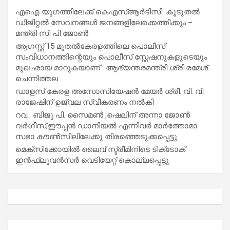
എഐ യുഗത്തിലേക്ക് കെഎസ്ആർടിസി: കൂടുതൽ
ഡിജിറ്റൽ സേവനങ്ങൾ ജനങ്ങളിലേക്കെത്തിക്കും –
മന്ത്രി സി പി ജോൺ
ആഗസ്റ്റ് 15 മുതല്‍കേരളത്തിലെ പൊലീസ്
സംവിധാനത്തിന്റെയും പൊലീസ് സ്റ്റേഷനുകളുടെയും
മുഖഛായ മാറുകയാണ് : ആഭ്യന്തരമന്ത്രി ശ്രീ.രമേശ്
ചെന്നിത്തല
ഡാളസ് കേരള അസോസിയേഷൻ മേയർ ശ്രീ. വി. വി.
രാജേഷിന് ഉജ്വല സ്വീകരണം നൽകി
റവ . ബിജു പി. സൈമൺ ,ഷെലിന് അന്നാ ജോൺ
വർഗീസ്,ഈപ്പൻ ഡാനിയൽ എന്നിവർ മാർത്തോമാ
സഭാ കൗൺസിലിലേക്കു തിരഞ്ഞെടുക്കപ്പെട്ടു
മെക്സിക്കോയിൽ ലൈവ് സ്ട്രീമിനിടെ ടിക്‌ടോക്
ഇൻഫ്ലുവൻസർ വെടിയേറ്റ് കൊല്ലപ്പെട്ടു