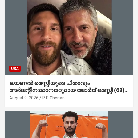
USA
ലയണൽ മെസ്സിയുടെ പിതാവും
അർജന്റീന:മാനേജറുമായ ജോർജ് മെസ്സി (68)
അന്തരിച്ചു
August 9, 2026
P P Cherian