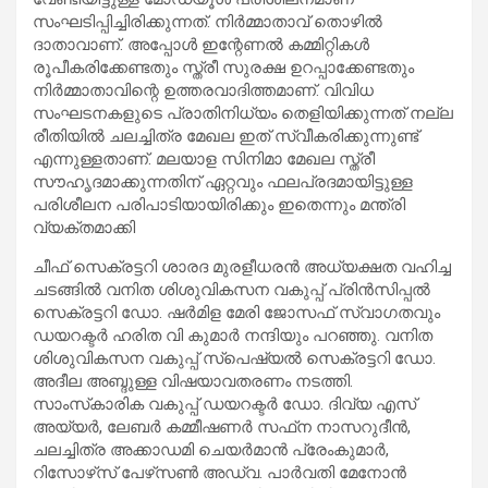
സംഘടിപ്പിച്ചിരിക്കുന്നത്. നിര്‍മ്മാതാവ് തൊഴില്‍
ദാതാവാണ്. അപ്പോള്‍ ഇന്റേണല്‍ കമ്മിറ്റികള്‍
രൂപീകരിക്കേണ്ടതും സ്ത്രീ സുരക്ഷ ഉറപ്പാക്കേണ്ടതും
നിര്‍മ്മാതാവിന്റെ ഉത്തരവാദിത്തമാണ്. വിവിധ
സംഘടനകളുടെ പ്രാതിനിധ്യം തെളിയിക്കുന്നത് നല്ല
രീതിയില്‍ ചലച്ചിത്ര മേഖല ഇത് സ്വീകരിക്കുന്നുണ്ട്
എന്നുള്ളതാണ്. മലയാള സിനിമാ മേഖല സ്ത്രീ
സൗഹൃദമാക്കുന്നതിന് ഏറ്റവും ഫലപ്രദമായിട്ടുള്ള
പരിശീലന പരിപാടിയായിരിക്കും ഇതെന്നും മന്ത്രി
വ്യക്തമാക്കി
ചീഫ് സെക്രട്ടറി ശാരദ മുരളീധരന്‍ അധ്യക്ഷത വഹിച്ച
ചടങ്ങില്‍ വനിത ശിശുവികസന വകുപ്പ് പ്രിന്‍സിപ്പല്‍
സെക്രട്ടറി ഡോ. ഷര്‍മിള മേരി ജോസഫ് സ്വാഗതവും
ഡയറക്ടര്‍ ഹരിത വി കുമാര്‍ നന്ദിയും പറഞ്ഞു. വനിത
ശിശുവികസന വകുപ്പ് സ്‌പെഷ്യല്‍ സെക്രട്ടറി ഡോ.
അദീല അബ്ദുള്ള വിഷയാവതരണം നടത്തി.
സാംസ്‌കാരിക വകുപ്പ് ഡയറക്ടര്‍ ഡോ. ദിവ്യ എസ്
അയ്യര്‍, ലേബര്‍ കമ്മീഷണര്‍ സഫ്‌ന നാസറുദീന്‍,
ചലച്ചിത്ര അക്കാഡമി ചെയര്‍മാന്‍ പ്രേംകുമാര്‍,
റിസോഴ്‌സ് പേഴ്‌സണ്‍ അഡ്വ. പാര്‍വതി മേനോന്‍