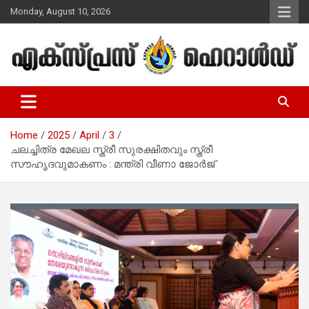
Skip
Monday, August 10, 2026
to
content
Malayalam Christian News
Express Herald – Malayalam
Christian News
Home
2025
April
3
ചലച്ചിത്ര മേഖല സ്ത്രീ സുരക്ഷിതവും സ്ത്രീ
സൗഹൃദവുമാകണം : മന്ത്രി വീണാ ജോര്‍ജ്