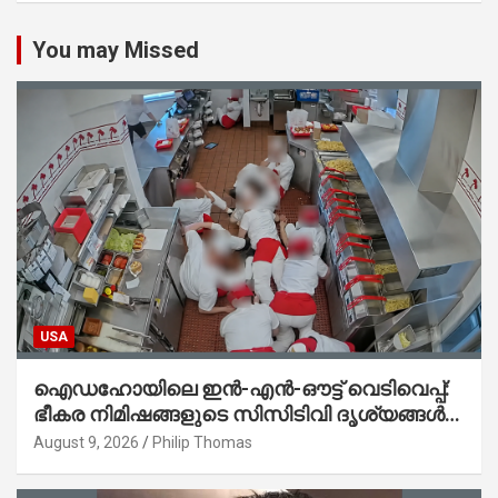
You may Missed
USA
ഐഡഹോയിലെ ഇൻ-എൻ-ഔട്ട് വെടിവെപ്പ്:
ഭീകര നിമിഷങ്ങളുടെ സിസിടിവി ദൃശ്യങ്ങൾ
പുറത്ത്; ആക്രമണത്തിന് പിന്നിലെ കാരണം
August 9, 2026
Philip Thomas
ഇപ്പോഴും ദുരൂഹം