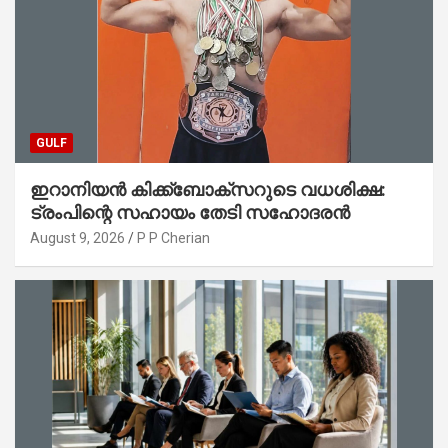
GULF
ഇറാനിയൻ കിക്ക്ബോക്സറുടെ വധശിക്ഷ:
ട്രംപിന്റെ സഹായം തേടി സഹോദരൻ
August 9, 2026
P P Cherian