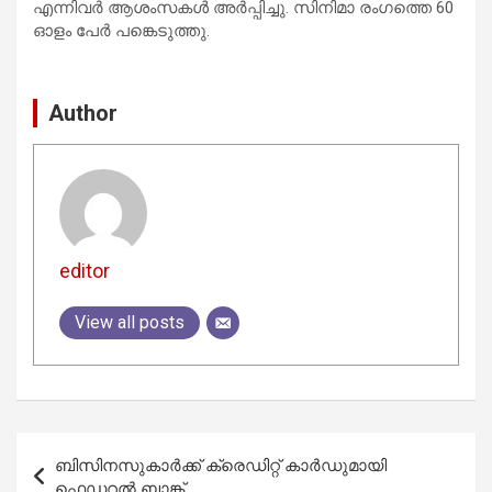
എന്നിവര്‍ ആശംസകള്‍ അര്‍പ്പിച്ചു. സിനിമാ രംഗത്തെ 60
ഓളം പേര്‍ പങ്കെടുത്തു.
Author
editor
View all posts
Post
ബിസിനസുകാര്‍ക്ക് ക്രെഡിറ്റ്‌ കാർഡുമായി
navigation
ഫെഡറല്‍ ബാങ്ക്‌