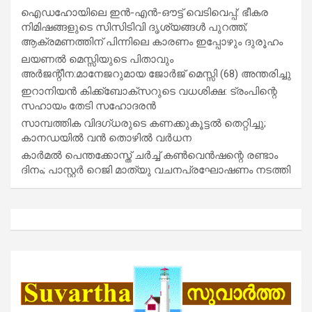
ഐഡഹോയിലെ ഇൻ-എൻ-ഔട്ട് വെടിവെപ്പ്: ഭീകര
നിമിഷങ്ങളുടെ സിസിടിവി ദൃശ്യങ്ങൾ പുറത്ത്;
ആക്രമണത്തിന് പിന്നിലെ കാരണം ഇപ്പോഴും ദുരൂഹം
ലയണൽ മെസ്സിയുടെ പിതാവും
അർജന്റീന:മാനേജറുമായ ജോർജ് മെസ്സി (68) അന്തരിച്ചു
ഇറാനിയൻ കിക്ക്ബോക്സറുടെ വധശിക്ഷ: ട്രംപിന്റെ
സഹായം തേടി സഹോദരൻ
സാമ്പത്തിക വിദഗ്ധരുടെ കണക്കുകൂട്ടൽ തെറ്റിച്ചു;
കാനഡയിൽ വൻ തൊഴിൽ വർധന
കാർമൽ പെന്തക്കോസ്ത് ചർച്ച് കൺവെൻഷന്റെ രണ്ടാം
ദിനം; പാസ്റ്റർ റെജി മാത്യു വചനപ്രഘോഷണം നടത്തി