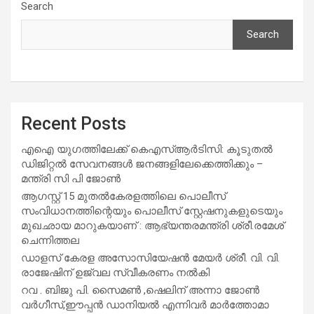
Search
Search
Recent Posts
എഐ യുഗത്തിലേക്ക് കെഎസ്ആർടിസി: കൂടുതൽ
ഡിജിറ്റൽ സേവനങ്ങൾ ജനങ്ങളിലേക്കെത്തിക്കും –
മന്ത്രി സി പി ജോൺ
ആഗസ്റ്റ് 15 മുതല്‍കേരളത്തിലെ പൊലീസ്
സംവിധാനത്തിന്റെയും പൊലീസ് സ്റ്റേഷനുകളുടെയും
മുഖഛായ മാറുകയാണ് : ആഭ്യന്തരമന്ത്രി ശ്രീ.രമേശ്
ചെന്നിത്തല
ഡാളസ് കേരള അസോസിയേഷൻ മേയർ ശ്രീ. വി. വി.
രാജേഷിന് ഉജ്വല സ്വീകരണം നൽകി
റവ . ബിജു പി. സൈമൺ ,ഷെലിന് അന്നാ ജോൺ
വർഗീസ്,ഈപ്പൻ ഡാനിയൽ എന്നിവർ മാർത്തോമാ