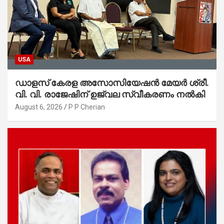
USA
ഡാളസ് കേരള അസോസിയേഷൻ മേയർ ശ്രീ.
വി. വി. രാജേഷിന് ഉജ്വല സ്വീകരണം നൽകി
August 6, 2026
P P Cherian