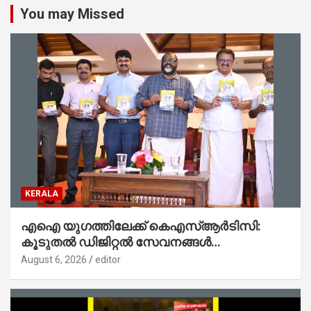
You may Missed
KERALA
എഐ യുഗത്തിലേക്ക് കെഎസ്ആർടിസി:
കൂടുതൽ ഡിജിറ്റൽ സേവനങ്ങൾ
ജനങ്ങളിലേക്കെത്തിക്കും – മന്ത്രി സി പി
August 6, 2026
editor
ജോൺ