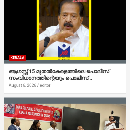
KERALA
ആഗസ്റ്റ് 15 മുതല്‍കേരളത്തിലെ പൊലീസ്
സംവിധാനത്തിന്റെയും പൊലീസ്
സ്റ്റേഷനുകളുടെയും മുഖഛായ മാറുകയാണ് :
August 6, 2026
editor
ആഭ്യന്തരമന്ത്രി ശ്രീ.രമേശ് ചെന്നിത്തല