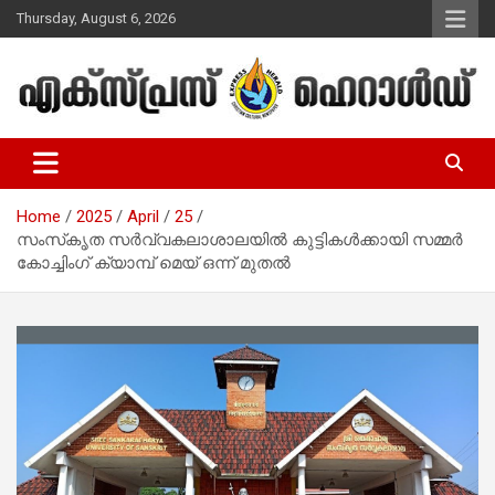
Skip
Thursday, August 6, 2026
to
content
Malayalam Christian News
Express Herald – Malayalam
Christian News
Home
2025
April
25
സംസ്‌കൃത സർവ്വകലാശാലയിൽ കുട്ടികൾക്കായി സമ്മർ
കോച്ചിംഗ് ക്യാമ്പ് മെയ് ഒന്ന് മുതൽ