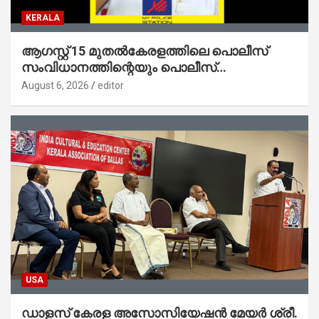
KERALA
ആഗസ്റ്റ് 15 മുതല്‍കേരളത്തിലെ പൊലീസ്
സംവിധാനത്തിന്റെയും പൊലീസ്
സ്റ്റേഷനുകളുടെയും മുഖഛായ മാറുകയാണ് :
August 6, 2026
editor
ആഭ്യന്തരമന്ത്രി ശ്രീ.രമേശ് ചെന്നിത്തല
USA
ഡാളസ് കേരള അസോസിയേഷൻ മേയർ ശ്രീ.