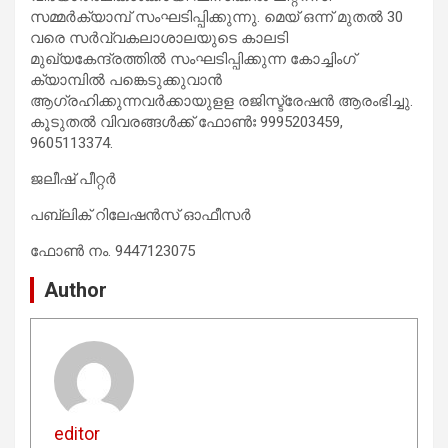
സമ്മ‍ർക്യാമ്പ് സംഘടിപ്പിക്കുന്നു. മെയ് ഒന്ന് മുതൽ 30
വരെ സർവ്വകലാശാലയുടെ കാലടി
മുഖ്യകേന്ദ്രത്തിൽ സംഘടിപ്പിക്കുന്ന കോച്ചിംഗ്
ക്യാമ്പിൽ പങ്കെടുക്കുവാൻ
ആഗ്രഹിക്കുന്നവർക്കായുളള രജിസ്ട്രേഷൻ ആരംഭിച്ചു.
കൂടുതൽ വിവരങ്ങൾക്ക് ഫോൺഃ 9995203459,
9605113374.
ജലീഷ് പീറ്റര്‍
പബ്ലിക് റിലേഷന്‍സ് ഓഫീസര്‍
ഫോണ്‍ നം. 9447123075
Author
editor