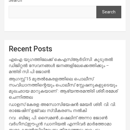
Search
Search
Recent Posts
എഐ യുഗത്തിലേക്ക് കെഎസ്ആർടിസി: കൂടുതൽ
ഡിജിറ്റൽ സേവനങ്ങൾ ജനങ്ങളിലേക്കെത്തിക്കും –
മന്ത്രി സി പി ജോൺ
ആഗസ്റ്റ് 15 മുതല്‍കേരളത്തിലെ പൊലീസ്
സംവിധാനത്തിന്റെയും പൊലീസ് സ്റ്റേഷനുകളുടെയും
മുഖഛായ മാറുകയാണ് : ആഭ്യന്തരമന്ത്രി ശ്രീ.രമേശ്
ചെന്നിത്തല
ഡാളസ് കേരള അസോസിയേഷൻ മേയർ ശ്രീ. വി. വി.
രാജേഷിന് ഉജ്വല സ്വീകരണം നൽകി
റവ . ബിജു പി. സൈമൺ ,ഷെലിന് അന്നാ ജോൺ
വർഗീസ്,ഈപ്പൻ ഡാനിയൽ എന്നിവർ മാർത്തോമാ
സഭാ കൗൺസിലിലേക്കു തിരഞ്ഞെടുക്കപ്പെട്ടു