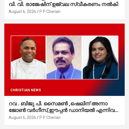
വി. വി. രാജേഷിന് ഉജ്വല സ്വീകരണം നൽകി
August 6, 2026
P P Cherian
CHRISTIAN NEWS
റവ . ബിജു പി. സൈമൺ ,ഷെലിന് അന്നാ
ജോൺ വർഗീസ്,ഈപ്പൻ ഡാനിയൽ എന്നിവർ
മാർത്തോമാ സഭാ കൗൺസിലിലേക്കു
August 6, 2026
P P Cherian
തിരഞ്ഞെടുക്കപ്പെട്ടു