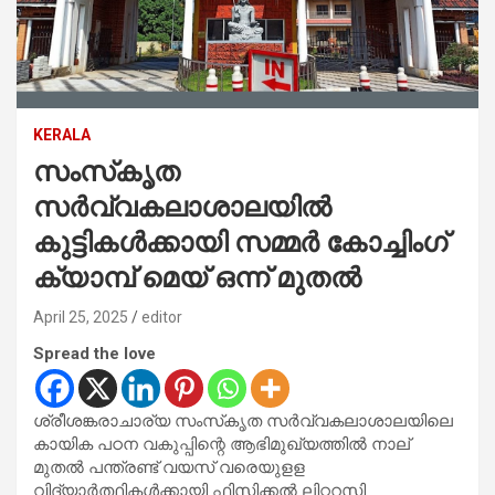
KERALA
സംസ്‌കൃത
സർവ്വകലാശാലയിൽ
കുട്ടികൾക്കായി സമ്മർ കോച്ചിംഗ്
ക്യാമ്പ് മെയ് ഒന്ന് മുതൽ
April 25, 2025
editor
Spread the love
ശ്രീശങ്കരാചാര്യ സംസ്‌കൃത സർവ്വകലാശാലയിലെ
കായിക പഠന വകുപ്പിന്റെ ആഭിമുഖ്യത്തിൽ നാല്
മുതൽ പന്ത്രണ്ട് വയസ് വരെയുളള
വിദ്യാർത്ഥികൾക്കായി ഫിസിക്കൽ ലിറ്ററസി