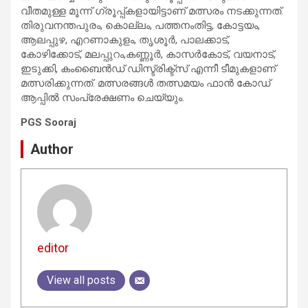
വീതമുള്ള മൂന്ന് ഗ്രൂപ്പ്കളായിട്ടാണ് മത്സരം നടക്കുന്നത്.
തിരുവനന്തപുരം, കൊല്ലം, പത്തനംതിട്ട, കോട്ടയം,
ആലപ്പുഴ, എറണാകുളം, തൃശൂര്‍, പാലക്കാട്,
കോഴിക്കോട്, മലപ്പുറം,കണ്ണൂര്‍, കാസര്‍കോട്‌, വയനാട്,
ഇടുക്കി, കംബൈന്‍ഡ് ഡിസ്ട്രിക്ട്‌സ്‌ എന്നീ ടീമുകളാണ്
മത്സരിക്കുന്നത്. മത്സരങ്ങള്‍ തത്സമയം ഫാന്‍ കോഡ്
ആപ്പില്‍ സംപ്രേക്ഷണം ചെയ്യും.
PGS Sooraj
Author
editor
View all posts