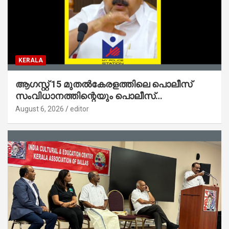
KERALA
ആഗസ്റ്റ് 15 മുതല്‍കേരളത്തിലെ പൊലീസ്
സംവിധാനത്തിന്റെയും പൊലീസ്
സ്റ്റേഷനുകളുടെയും മുഖഛായ മാറുകയാണ് :
August 6, 2026
editor
ആഭ്യന്തരമന്ത്രി ശ്രീ.രമേശ് ചെന്നിത്തല