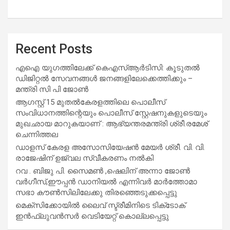
Recent Posts
എഐ യുഗത്തിലേക്ക് കെഎസ്ആർടിസി: കൂടുതൽ
ഡിജിറ്റൽ സേവനങ്ങൾ ജനങ്ങളിലേക്കെത്തിക്കും –
മന്ത്രി സി പി ജോൺ
ആഗസ്റ്റ് 15 മുതല്‍കേരളത്തിലെ പൊലീസ്
സംവിധാനത്തിന്റെയും പൊലീസ് സ്റ്റേഷനുകളുടെയും
മുഖഛായ മാറുകയാണ് : ആഭ്യന്തരമന്ത്രി ശ്രീ.രമേശ്
ചെന്നിത്തല
ഡാളസ് കേരള അസോസിയേഷൻ മേയർ ശ്രീ. വി. വി.
രാജേഷിന് ഉജ്വല സ്വീകരണം നൽകി
റവ . ബിജു പി. സൈമൺ ,ഷെലിന് അന്നാ ജോൺ
വർഗീസ്,ഈപ്പൻ ഡാനിയൽ എന്നിവർ മാർത്തോമാ
സഭാ കൗൺസിലിലേക്കു തിരഞ്ഞെടുക്കപ്പെട്ടു
മെക്സിക്കോയിൽ ലൈവ് സ്ട്രീമിനിടെ ടിക്‌ടോക്
ഇൻഫ്ലുവൻസർ വെടിയേറ്റ് കൊല്ലപ്പെട്ടു