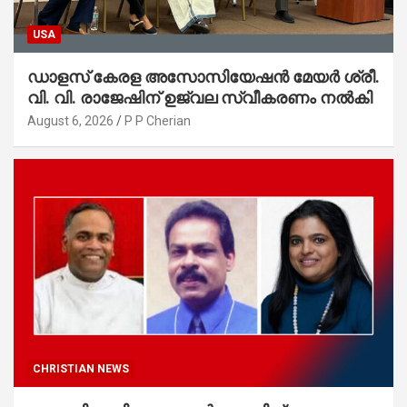
USA
ഡാളസ് കേരള അസോസിയേഷൻ മേയർ ശ്രീ.
വി. വി. രാജേഷിന് ഉജ്വല സ്വീകരണം നൽകി
August 6, 2026
P P Cherian
CHRISTIAN NEWS