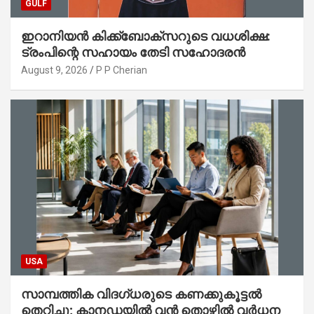
GULF
ഇറാനിയൻ കിക്ക്ബോക്സറുടെ വധശിക്ഷ:
ട്രംപിന്റെ സഹായം തേടി സഹോദരൻ
August 9, 2026
P P Cherian
USA
സാമ്പത്തിക വിദഗ്ധരുടെ കണക്കുകൂട്ടൽ
തെറ്റിച്ചു; കാനഡയിൽ വൻ തൊഴിൽ വർധന