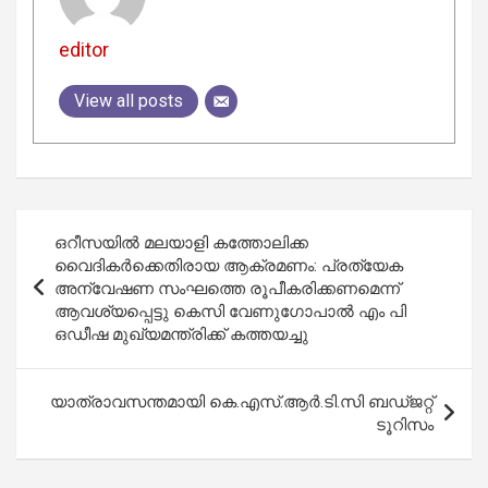
editor
View all posts
Post
ഒറീസയിൽ മലയാളി കത്തോലിക്ക
navigation
വൈദികർക്കെതിരായ ആക്രമണം: പ്രത്യേക
അന്വേഷണ സംഘത്തെ രൂപീകരിക്കണമെന്ന്
ആവശ്യപ്പെട്ടു കെസി വേണുഗോപാൽ എം പി
ഒഡീഷ മുഖ്യമന്ത്രിക്ക് കത്തയച്ചു
യാത്രാവസന്തമായി കെ.എസ്.ആർ.ടി.സി ബഡ്ജറ്റ്
ടൂറിസം