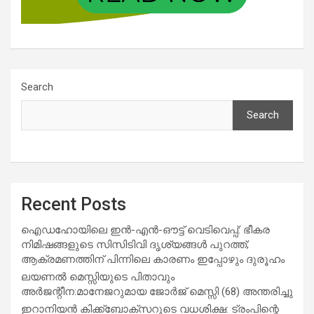
Search
Search
Recent Posts
ഐഡഹോയിലെ ഇൻ-എൻ-ഔട്ട് വെടിവെപ്പ്: ഭീകര
നിമിഷങ്ങളുടെ സിസിടിവി ദൃശ്യങ്ങൾ പുറത്ത്;
ആക്രമണത്തിന് പിന്നിലെ കാരണം ഇപ്പോഴും ദുരൂഹം
ലയണൽ മെസ്സിയുടെ പിതാവും
അർജന്റീന:മാനേജറുമായ ജോർജ് മെസ്സി (68) അന്തരിച്ചു
ഇറാനിയൻ കിക്ക്ബോക്സറുടെ വധശിക്ഷ: ട്രംപിന്റെ