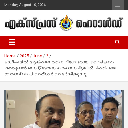
Skip
Monday, August 10, 2026
to
content
Malayalam Christian News
Express Herald – Malayalam
Christian News
Home
2025
June
2
ഒഡീഷയിൽ ആക്രമണത്തിന് വിധേയരായ വൈദികരെ
മഞ്ഞുമ്മൽ സെന്റ് ജോസഫ് ഹോസ്പിറ്റലിൽ പ്രതിപക്ഷ
നേതാവ് വി.ഡി സതീശന്‍ സന്ദർശിക്കുന്നു