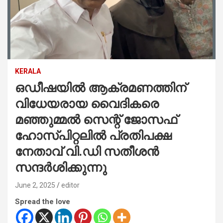
KERALA
ഒഡീഷയിൽ ആക്രമണത്തിന്
വിധേയരായ വൈദികരെ
മഞ്ഞുമ്മൽ സെന്റ് ജോസഫ്
ഹോസ്പിറ്റലിൽ പ്രതിപക്ഷ
നേതാവ് വി.ഡി സതീശന്‍
സന്ദർശിക്കുന്നു
June 2, 2025
editor
Spread the love