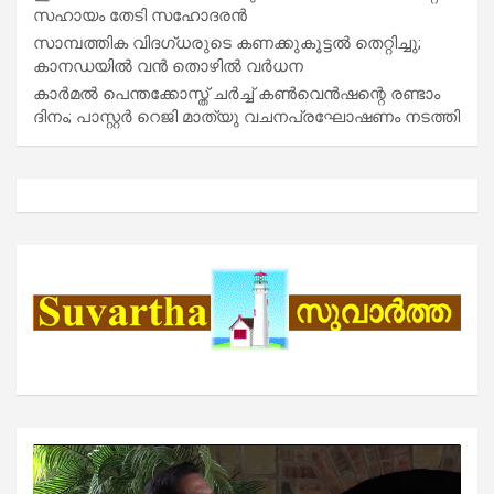
സഹായം തേടി സഹോദരൻ
സാമ്പത്തിക വിദഗ്ധരുടെ കണക്കുകൂട്ടൽ തെറ്റിച്ചു;
കാനഡയിൽ വൻ തൊഴിൽ വർധന
കാർമൽ പെന്തക്കോസ്ത് ചർച്ച് കൺവെൻഷന്റെ രണ്ടാം
ദിനം; പാസ്റ്റർ റെജി മാത്യു വചനപ്രഘോഷണം നടത്തി