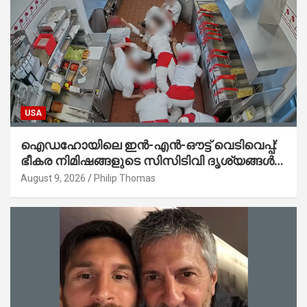
USA
ഐഡഹോയിലെ ഇൻ-എൻ-ഔട്ട് വെടിവെപ്പ്:
ഭീകര നിമിഷങ്ങളുടെ സിസിടിവി ദൃശ്യങ്ങൾ
പുറത്ത്; ആക്രമണത്തിന് പിന്നിലെ കാരണം
August 9, 2026
Philip Thomas
ഇപ്പോഴും ദുരൂഹം