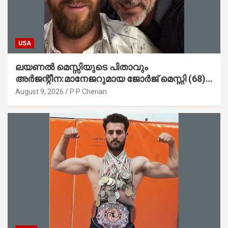
USA
ലയണൽ മെസ്സിയുടെ പിതാവും
അർജന്റീന:മാനേജറുമായ ജോർജ് മെസ്സി (68)
അന്തരിച്ചു
August 9, 2026
P P Cherian