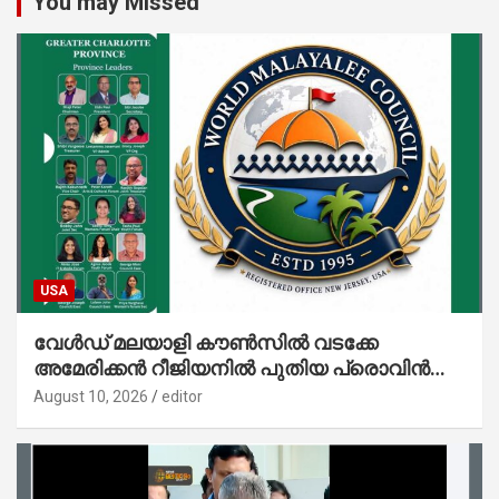
You may Missed
USA
വേൾഡ് മലയാളി കൗൺസിൽ വടക്കേ
അമേരിക്കൻ റീജിയനിൽ പുതിയ പ്രൊവിൻസ്;
ഗ്രേറ്റർ ഷാർലറ്റ് പ്രൊവിൻസിന് തുടക്കം
August 10, 2026
editor