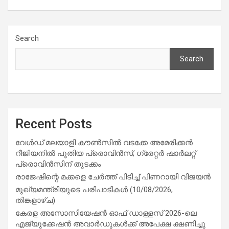
Search
Search
Recent Posts
വേൾഡ് മലയാളി കൗൺസിൽ വടക്കേ അമേരിക്കൻ
റീജിയനിൽ പുതിയ പ്രൊവിൻസ്; ഗ്രേറ്റർ ഷാർലറ്റ്
പ്രൊവിൻസിന് തുടക്കം
രാജേഷിന്റെ മക്കളെ ചേർത്ത് പിടിച്ച് പിണറായി വിജയൻ
മുഖ്യമന്ത്രിയുടെ പരിപാടികൾ (10/08/2026,
തിങ്കളാഴ്ച)
കേരള അസോസിയേഷൻ ഓഫ് ഡാള്ളസ് 2026-ലെ
എജ്യുക്കേഷൻ അവാർഡുകൾക്ക് അപേക്ഷ ക്ഷണിച്ചു