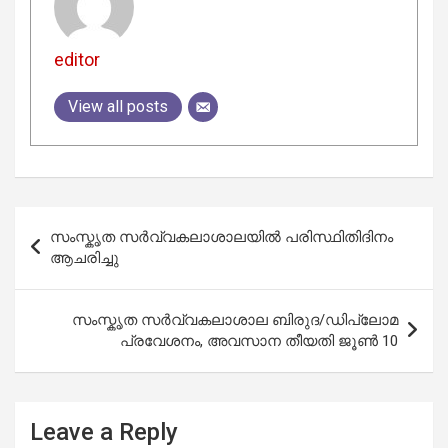
editor
View all posts
Post
സംസ്കൃത സർവ്വകലാശാലയിൽ പരിസ്ഥിതിദിനം
navigation
ആചരിച്ചു
സംസ്കൃത സർവ്വകലാശാല ബിരുദ/ഡിപ്ലോമ
പ്രവേശനം, അവസാന തീയതി ജൂൺ 10
Leave a Reply