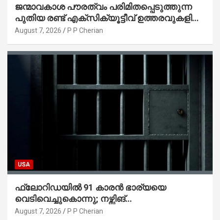
ജന്മാവകാശ പൗരത്വം പരിമിതപ്പെടുത്തുന്ന
പുതിയ രണ്ട് എക്സിക്യൂട്ടീവ് ഉത്തരവുകളിൽ
ട്രംപ് ഒപ്പുവെച്ചു
August 7, 2026
P P Cherian
USA
ഫ്ലോറിഡയിൽ 91 കാരൻ ഭാര്യയെ
വെടിവെച്ചുകൊന്നു; നഴ്സിങ്
ഹോമിലാക്കില്ലെന്ന് നൽകിയ വാഗ്ദാനം
August 7, 2026
P P Cherian