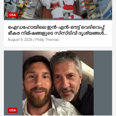
USA
ഐഡഹോയിലെ ഇൻ-എൻ-ഔട്ട് വെടിവെപ്പ്:
ഭീകര നിമിഷങ്ങളുടെ സിസിടിവി ദൃശ്യങ്ങൾ
പുറത്ത്; ആക്രമണത്തിന് പിന്നിലെ കാരണം
August 9, 2026
Philip Thomas
ഇപ്പോഴും ദുരൂഹം
USA