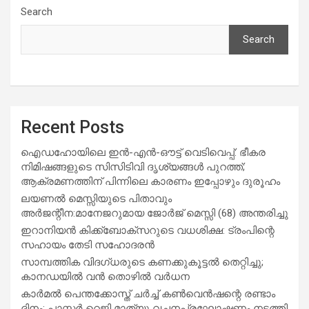
Search
Search
Recent Posts
ഐഡഹോയിലെ ഇൻ-എൻ-ഔട്ട് വെടിവെപ്പ്: ഭീകര
നിമിഷങ്ങളുടെ സിസിടിവി ദൃശ്യങ്ങൾ പുറത്ത്;
ആക്രമണത്തിന് പിന്നിലെ കാരണം ഇപ്പോഴും ദുരൂഹം
ലയണൽ മെസ്സിയുടെ പിതാവും
അർജന്റീന:മാനേജറുമായ ജോർജ് മെസ്സി (68) അന്തരിച്ചു
ഇറാനിയൻ കിക്ക്ബോക്സറുടെ വധശിക്ഷ: ട്രംപിന്റെ
സഹായം തേടി സഹോദരൻ
സാമ്പത്തിക വിദഗ്ധരുടെ കണക്കുകൂട്ടൽ തെറ്റിച്ചു;
കാനഡയിൽ വൻ തൊഴിൽ വർധന
കാർമൽ പെന്തക്കോസ്ത് ചർച്ച് കൺവെൻഷന്റെ രണ്ടാം
ദിനം; പാസ്റ്റർ റെജി മാത്യു വചനപ്രഘോഷണം നടത്തി