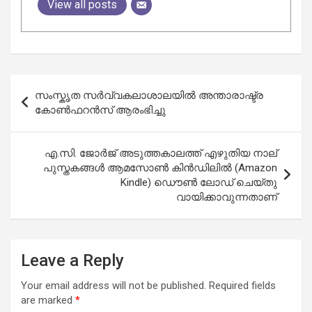
View all posts
Post
സംസ്കൃത സർവ്വകലാശാലയിൽ അന്താരാഷ്ട്ര
navigation
കോൺഫറൻസ് ആരംഭിച്ചു
എ.സി. ജോർജ് അടുത്തകാലത്ത് എഴുതിയ നാല്
പുസ്തകങ്ങൾ ആമസോൺ കിൻഡിലിൽ (Amazon
Kindle) ഡൌൺ ലോഡ് ചെയ്തു
വായിക്കാവുന്നതാണ്
Leave a Reply
Your email address will not be published.
Required fields
are marked
*