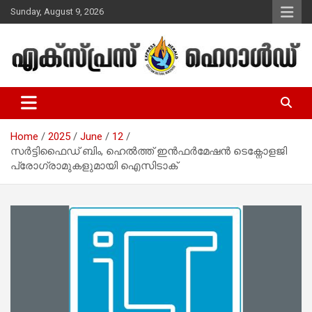
Skip
Sunday, August 9, 2026
to
content
Malayalam Christian News
Express Herald – Malayalam
Christian News
Home
2025
June
12
സർട്ടിഫൈഡ് ബിം, ഹെൽത്ത് ഇൻഫർമേഷൻ ടെക്നോളജി
പ്രോഗ്രാമുകളുമായി ഐസിടാക്