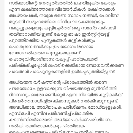
സർക്കാരിന്റെ നേതൃത്വത്തിൽ ലഹരിമുക്ത കേരളം
എന്ന ലക്ഷ്യത്തോടെ വിദ്യാർഥികൾ, രക്ഷിതാക്കൾ,
അധ്യാപകർ, തദ്ദേശ ഭരണ സ്ഥാപനങ്ങൾ, പോലീസ്
തുടങ്ങി സമൂഹത്തിലെ വിവിധ ഘടകങ്ങളേയും
വകുപ്പുകളെയും കൂട്ടിച്ചേർത്ത് ഒരു സമഗ്ര പരിപാടി
തയ്യാറാക്കിയിട്ടുണ്ട്. കേരള ഭാഷാ ഇൻസ്റ്റിറ്റ്യൂട്ട്
പുറത്തിറക്കിയ പുസ്തകങ്ങൾ കുട്ടികൾക്കും
പൊതുജനങ്ങൾക്കും ഉപയോഗപ്രദമായ
ബോധവൽക്കരണപുസ്തകങ്ങളാണ്.
പൊതുവിദ്യാഭ്യാസ വകുപ്പ് പാഠ്യപദ്ധതി
പരിഷ്‌കരിച്ചപ്പോൾ ലഹരിക്കെതിരായ ബോധവൽക്കരണ
പാഠങ്ങൾ പാഠപുസ്തകങ്ങളിൽ ഉൾപ്പെടുത്തിയിട്ടുണ്ട്.
അധ്യയന വർഷത്തിന്റെ പ്രാരംഭത്തിൽ തന്നെ
പൗരബോധം ഉളവാക്കുന്ന വിഷയങ്ങളെ മുൻനിർത്തി
ദിവസവും ഓരോ മണിക്കൂർ എന്ന നിലയിൽ കുട്ടികൾക്ക്
പ്രവർത്തനാധിഷ്ഠിത ക്ലാസുകൾ നൽകിവരുന്നുണ്ട്.
അവധിക്കാല അധ്യാപക പരിശീലനം, മോഡ്യൂളുകൾ, ​
എസ്.ഒ.പി എന്നിവ പരിഗണിച്ച് പ്രാഥമിക
കൗൺസിലർമാരായി അധ്യാപകർക്ക് പരിശീലനം
നൽകി. രക്ഷിതാക്കൾക്കും പ്രത്യേക
കൈപുസ്തകങ്ങളും പരിശീലനവും നൽകി ബന്ധം