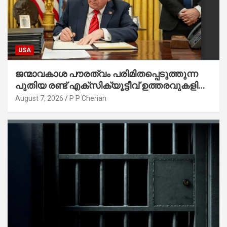
USA
ജന്മാവകാശ പൗരത്വം പരിമിതപ്പെടുത്തുന്ന
പുതിയ രണ്ട് എക്സിക്യൂട്ടീവ് ഉത്തരവുകളിൽ
ട്രംപ് ഒപ്പുവെച്ചു
August 7, 2026
P P Cherian