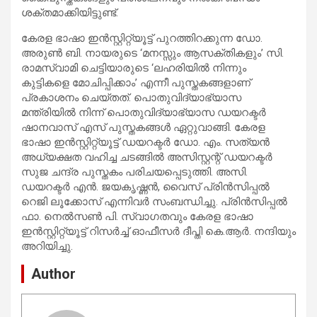
ശക്തമാക്കിയിട്ടുണ്ട്.
കേരള ഭാഷാ ഇൻസ്റ്റിറ്റ്യൂട്ട് പുറത്തിറക്കുന്ന ഡോ.
അരുൺ ബി. നായരുടെ ‘മനസ്സും ആസക്തികളും’ സി.
രാമസ്വാമി ചെട്ടിയാരുടെ ‘ലഹരിയിൽ നിന്നും
കുട്ടികളെ മോചിപ്പിക്കാം’ എന്നീ പുസ്തകങ്ങളാണ്
പ്രകാശനം ചെയ്തത്. പൊതുവിദ്യാഭ്യാസ
മന്ത്രിയിൽ നിന്ന് പൊതുവിദ്യാഭ്യാസ ഡയറക്ടർ
ഷാനവാസ് എസ് പുസ്തകങ്ങൾ ഏറ്റുവാങ്ങി. കേരള
ഭാഷാ ഇൻസ്റ്റിറ്റ്യൂട്ട് ഡയറക്ടർ ഡോ. എം. സത്യൻ
അധ്യക്ഷത വഹിച്ച ചടങ്ങിൽ അസിസ്റ്റന്റ് ഡയറക്ടർ
സുജ ചന്ദ്ര പുസ്തകം പരിചയപ്പെടുത്തി. അസി.
ഡയറക്ടർ എൻ. ജയകൃഷ്ണൻ, വൈസ് പ്രിൻസിപ്പൽ
റെജി ലൂക്കോസ് എന്നിവർ സംബന്ധിച്ചു. പ്രിൻസിപ്പൽ
ഫാ. നെൽസൺ പി. സ്വാഗതവും കേരള ഭാഷാ
ഇൻസ്റ്റിറ്റ്യൂട്ട് റിസർച്ച് ഓഫീസർ ദീപ്തി കെ.ആർ. നന്ദിയും
അറിയിച്ചു.
Author