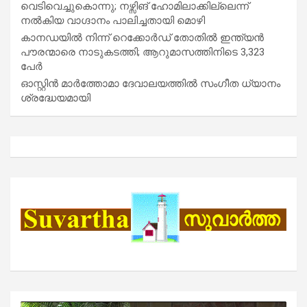
വെടിവെച്ചുകൊന്നു; നഴ്സിങ് ഹോമിലാക്കില്ലെന്ന്
നൽകിയ വാഗ്ദാനം പാലിച്ചതായി മൊഴി
കാനഡയിൽ നിന്ന് റെക്കോർഡ് തോതിൽ ഇന്ത്യൻ
പൗരന്മാരെ നാടുകടത്തി; ആറുമാസത്തിനിടെ 3,323
പേർ
ഓസ്റ്റിൻ മാർത്തോമാ ദേവാലയത്തിൽ സംഗീത ധ്യാനം
ശ്രദ്ധേയമായി