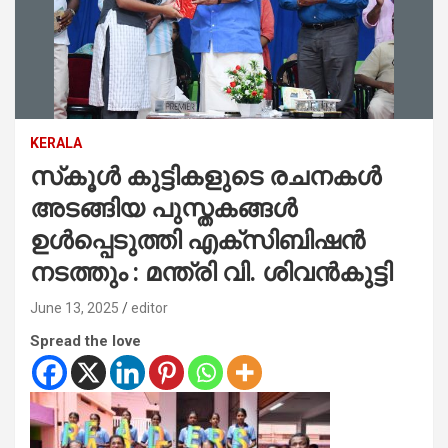
KERALA
സ്‌കൂൾ കുട്ടികളുടെ രചനകൾ
അടങ്ങിയ പുസ്തകങ്ങൾ
ഉൾപ്പെടുത്തി എക്സിബിഷൻ
നടത്തും : മന്ത്രി വി. ശിവൻകുട്ടി
June 13, 2025
editor
Spread the love