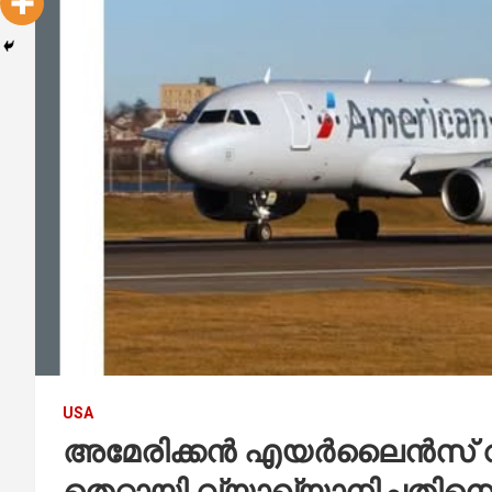
USA
അമേരിക്കൻ എയർലൈൻസ് വി
തെറ്റായി വ്യാഖ്യാനിച്ചതിനെ തു