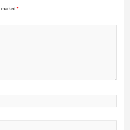
re marked
*