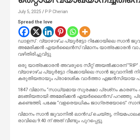
July 5, 2025
P P Cherian
Spread the love
ഡാളസ് : വ്യാഴാഴ്ച പ്യൂർട്ടോ റിക്കോയിലെ സാൻ ജു
അമേരിക്കൻ എയർലൈൻസ് വിമാനം യാത്രക്കാരൻ വാചകം 
വഴിതിരിച്ചുവിട്ടു
ഒരു യാത്രക്കാരൻ അവരുടെ സീറ്റ് അയൽക്കാരന് “RIP” 
വ്യാഴാഴ്ച പ്യൂർട്ടോ റിക്കോയിലെ സാൻ ജുവാനിൽ നിന്ന
കരുതിയതായും പ്രാദേശിക വാർത്താ ഏജൻസിയായ പ്രൈ
1847 വിമാനം “സാധ്യമായ സുരക്ഷാ പ്രശ്‌നം കാരണം പുറ
മടങ്ങിയതായി അമേരിക്കൻ എയർലൈൻസ് പറഞ്ഞു. പ്രശ്ന
കണ്ടെത്തി, പക്ഷേ “വളരെയധികം ജാഗ്രതയോടെ” സാൻ ജു
വിമാനം സാൻ ജുവാനിൽ ലാൻഡ് ചെയ്തു, നിയമപാലകർ 
രാവിലെ 9:40 ന് അത് വീണ്ടും പുറപ്പെട്ടു.