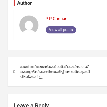
Author
P P Cherian
View all posts
Post
നോർത്ത് അമേരിക്കൻ ചർച് ഓഫ് ഗോഡ്
navigation
റൈറ്റേഴ്‌സ് ഫെല്ലോഷിപ്പ് അവാർഡുകൾ
പ്രഖ്യാപിച്ചു
Leave a Reply