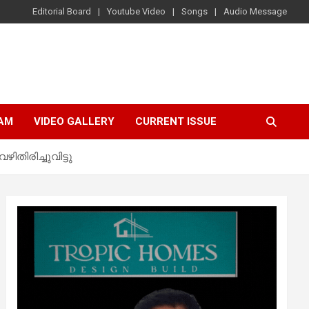
Editorial Board
Youtube Video
Songs
Audio Message
AM
VIDEO GALLERY
CURRENT ISSUE
ിരിച്ചുവിട്ടു