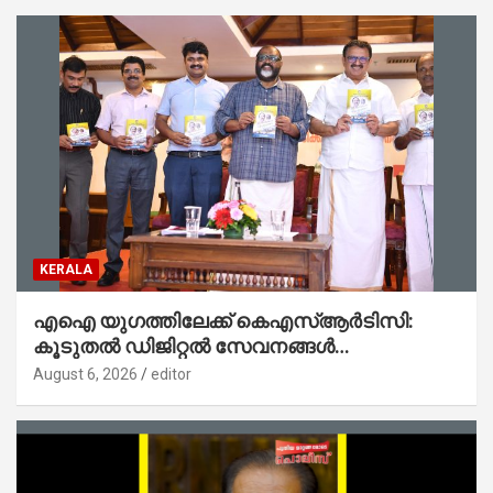
KERALA
എഐ യുഗത്തിലേക്ക് കെഎസ്ആർടിസി:
കൂടുതൽ ഡിജിറ്റൽ സേവനങ്ങൾ
ജനങ്ങളിലേക്കെത്തിക്കും – മന്ത്രി സി പി
August 6, 2026
editor
ജോൺ