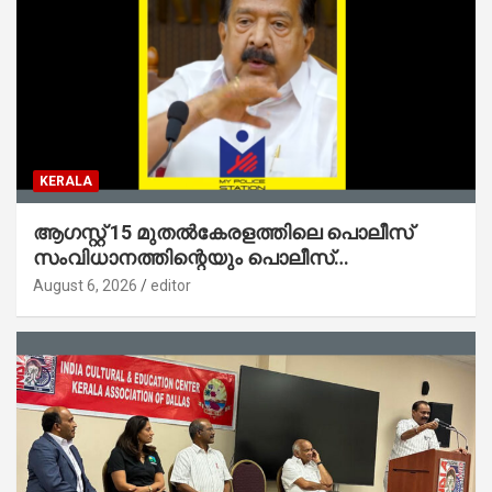
KERALA
ആഗസ്റ്റ് 15 മുതല്‍കേരളത്തിലെ പൊലീസ്
സംവിധാനത്തിന്റെയും പൊലീസ്
സ്റ്റേഷനുകളുടെയും മുഖഛായ മാറുകയാണ് :
August 6, 2026
editor
ആഭ്യന്തരമന്ത്രി ശ്രീ.രമേശ് ചെന്നിത്തല