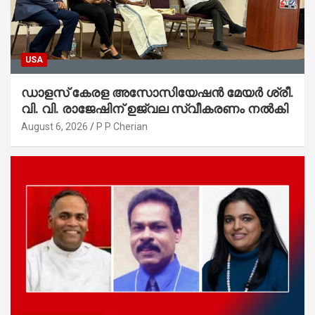
USA
ഡാളസ് കേരള അസോസിയേഷൻ മേയർ ശ്രീ.
വി. വി. രാജേഷിന് ഉജ്വല സ്വീകരണം നൽകി
August 6, 2026
P P Cherian