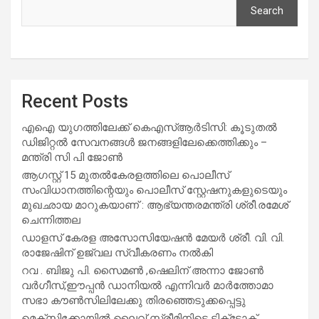
Search
Recent Posts
എഐ യുഗത്തിലേക്ക് കെഎസ്ആർടിസി: കൂടുതൽ
ഡിജിറ്റൽ സേവനങ്ങൾ ജനങ്ങളിലേക്കെത്തിക്കും –
മന്ത്രി സി പി ജോൺ
ആഗസ്റ്റ് 15 മുതല്‍കേരളത്തിലെ പൊലീസ്
സംവിധാനത്തിന്റെയും പൊലീസ് സ്റ്റേഷനുകളുടെയും
മുഖഛായ മാറുകയാണ് : ആഭ്യന്തരമന്ത്രി ശ്രീ.രമേശ്
ചെന്നിത്തല
ഡാളസ് കേരള അസോസിയേഷൻ മേയർ ശ്രീ. വി. വി.
രാജേഷിന് ഉജ്വല സ്വീകരണം നൽകി
റവ . ബിജു പി. സൈമൺ ,ഷെലിന് അന്നാ ജോൺ
വർഗീസ്,ഈപ്പൻ ഡാനിയൽ എന്നിവർ മാർത്തോമാ
സഭാ കൗൺസിലിലേക്കു തിരഞ്ഞെടുക്കപ്പെട്ടു
മെക്സിക്കോയിൽ ലൈവ് സ്ട്രീമിനിടെ ടിക്‌ടോക്