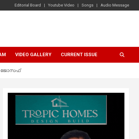
Editorial Board
Youtube Video
Songs
Audio Message
AM
VIDEO GALLERY
CURRENT ISSUE
്ണി ജോസഫ്