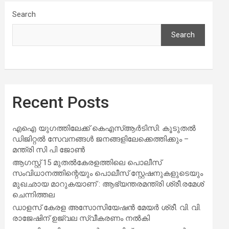
Search
Search
Recent Posts
എഐ യുഗത്തിലേക്ക് കെഎസ്ആർടിസി: കൂടുതൽ
ഡിജിറ്റൽ സേവനങ്ങൾ ജനങ്ങളിലേക്കെത്തിക്കും –
മന്ത്രി സി പി ജോൺ
ആഗസ്റ്റ് 15 മുതല്‍കേരളത്തിലെ പൊലീസ്
സംവിധാനത്തിന്റെയും പൊലീസ് സ്റ്റേഷനുകളുടെയും
മുഖഛായ മാറുകയാണ് : ആഭ്യന്തരമന്ത്രി ശ്രീ.രമേശ്
ചെന്നിത്തല
ഡാളസ് കേരള അസോസിയേഷൻ മേയർ ശ്രീ. വി. വി.
രാജേഷിന് ഉജ്വല സ്വീകരണം നൽകി