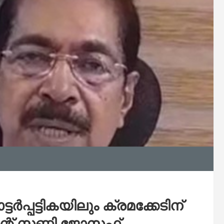
്‍പ്പട്ടികയിലും ക്രമക്കേടിന്
്റ് സണ്ണി ജോസഫ്