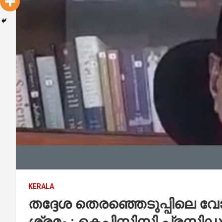
KERALA
തദ്ദേശ തെരഞ്ഞെടുപ്പിലെ വോട്ടര
ശ്രമം : കെപിസിസി പ്രസിഡന