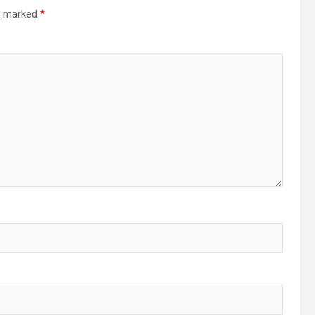
re marked
*