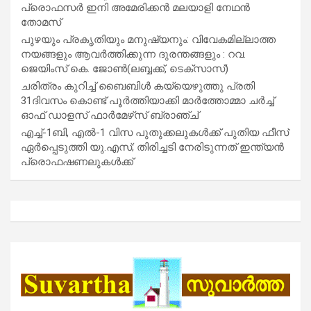
പ്രൊഫസർ ഇനി അമേരിക്കൻ മലയാളി നേഥൻ
തോമസ്
പുഴയും പ്രകൃതിയും മനുഷ്യനും: വിവേകമില്ലാത്ത
നയങ്ങളും ആവർത്തിക്കുന്ന ദുരന്തങ്ങളും : റവ.
ജെയിംസ് കെ. ജോൺ(ലബ്ബക്ക്, ടെക്സാസ്)
ചരിത്രം കുറിച്ച് ബൈബിൾ കയ്യെഴുത്തു പ്രതി
31ദിവസം കൊണ്ട് പൂർത്തിയാക്കി മാർത്തോമ്മാ ചർച്ച്
ഓഫ് ഡാളസ് ഫാർമേഴ്‌സ് ബ്രാഞ്ച്
എച്ച്-1ബി, എൽ-1 വിസ പുതുക്കലുകൾക്ക് പുതിയ ഫീസ്
ഏർപ്പെടുത്തി യു.എസ്; തിരിച്ചടി നേരിടുന്നത് ഇന്ത്യൻ
പ്രൊഫഷണലുകൾക്ക്