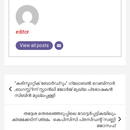
editor
View all posts
Post
“കരിസ്മാറ്റിക് ബോർഡ്‌റൂം” ഗ്ലോബൽ വെബിനാർ
navigation
,ഓഗസ്റ്റ് 9ന് സ്റ്റാൻലി ജോർജ് മുഖ്യ പ്രഭാഷകൻ
സിബിൻ മുല്ലപ്പള്ളി
തദ്ദേശ തെരഞ്ഞെടുപ്പിലെ വോട്ടര്‍പ്പട്ടികയിലും
ക്രമക്കേടിന് ശ്രമം : കെപിസിസി പ്രസിഡന്റ് സണ്ണി
ജോസഫ്