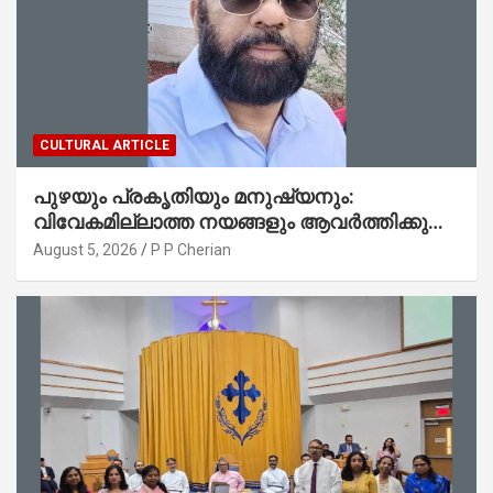
CULTURAL ARTICLE
പുഴയും പ്രകൃതിയും മനുഷ്യനും:
വിവേകമില്ലാത്ത നയങ്ങളും ആവർത്തിക്കുന്ന
ദുരന്തങ്ങളും : റവ. ജെയിംസ് കെ.
August 5, 2026
P P Cherian
ജോൺ(ലബ്ബക്ക്, ടെക്സാസ്)