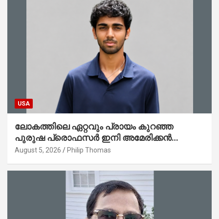
USA
ലോകത്തിലെ ഏറ്റവും പ്രായം കുറഞ്ഞ
പുരുഷ പ്രൊഫസർ ഇനി അമേരിക്കൻ
മലയാളി നേഥൻ തോമസ്
August 5, 2026
Philip Thomas