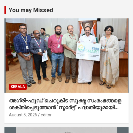
You may Missed
KERALA
അഗ്രി-ഫുഡ് ചെറുകിട സൂക്ഷ്മ സംരംഭങ്ങളെ
ശക്തിപ്പെടുത്താന്‍ ‘സ്മാര്‍ട്ട്’ പദ്ധതിയുമായി
കേര; ലോഗോ മുഖ്യമന്ത്രി പ്രകാശനം
August 5, 2026
editor
ചെയ്തു