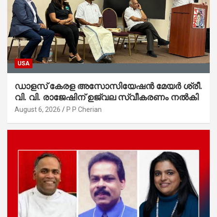
USA
ഡാളസ് കേരള അസോസിയേഷൻ മേയർ ശ്രീ.
വി. വി. രാജേഷിന് ഉജ്വല സ്വീകരണം നൽകി
August 6, 2026
P P Cherian