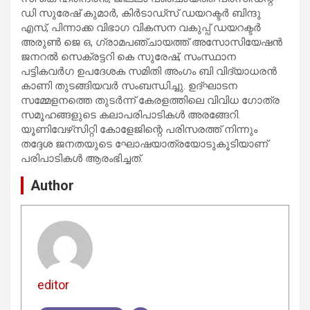
ഡി സുരേഷ് കുമാർ, കിർടാഡ്സ് ഡയറക്ടർ ബിന്ദു
എസ്, പിന്നാക്ക വിഭാഗ വികസന വകുപ്പ് ഡയറക്ടർ
അരുൺ ജെ ഒ, ഗ്രാമപഞ്ചായത്ത് അസോസിയേഷൻ
ജനറൽ സെക്രട്ടറി കെ സുരേഷ്, സംസ്ഥാന
പട്ടികവർഗ ഉപദേശക സമിതി അംഗം ബി വിദ്യാധരൻ
കാണി തുടങ്ങിയവർ സംബന്ധിച്ചു. ഉദ്ഘാടന
സമ്മേളനത്തെ തുടർന്ന് കേരളത്തിലെ വിവിധ ഗോത്ര
സമൂഹങ്ങളുടെ കലാപരിപാടികൾ അരങ്ങേറി.
യൂണിവേഴ്‌സിറ്റി കോളേജിന്റെ പരിസരത്ത് നിന്നും
തദ്ദേശ ജനതയുടെ ഘോഷയാത്രയോടുകൂടിയാണ്
പരിപാടികൾ ആരംഭിച്ചത്.
Author
editor