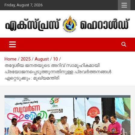
Skip
Friday, August 7, 2026
to
content
Malayalam Christian News
Express Herald – Malayalam
Christian News
Home
2025
August
10
തദ്ദേശീയ ജനതയുടെ അറിവ് സാമൂഹികമായി
പ്രയോജനപ്പെടുത്തുന്നതിനുള്ള പ്രവർത്തനങ്ങൾ
ഏറ്റെടുക്കും : മുഖ്യമന്ത്രി