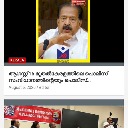
KERALA
ആഗസ്റ്റ് 15 മുതല്‍കേരളത്തിലെ പൊലീസ്
സംവിധാനത്തിന്റെയും പൊലീസ്
സ്റ്റേഷനുകളുടെയും മുഖഛായ മാറുകയാണ് :
August 6, 2026
editor
ആഭ്യന്തരമന്ത്രി ശ്രീ.രമേശ് ചെന്നിത്തല