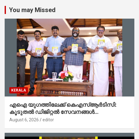
You may Missed
KERALA
എഐ യുഗത്തിലേക്ക് കെഎസ്ആർടിസി:
കൂടുതൽ ഡിജിറ്റൽ സേവനങ്ങൾ
ജനങ്ങളിലേക്കെത്തിക്കും – മന്ത്രി സി പി
August 6, 2026
editor
ജോൺ