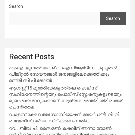
Search
Search
Recent Posts
എഐ യുഗത്തിലേക്ക് കെഎസ്ആർടിസി: കൂടുതൽ
ഡിജിറ്റൽ സേവനങ്ങൾ ജനങ്ങളിലേക്കെത്തിക്കും –
മന്ത്രി സി പി ജോൺ
ആഗസ്റ്റ് 15 മുതല്‍കേരളത്തിലെ പൊലീസ്
സംവിധാനത്തിന്റെയും പൊലീസ് സ്റ്റേഷനുകളുടെയും
മുഖഛായ മാറുകയാണ് : ആഭ്യന്തരമന്ത്രി ശ്രീ.രമേശ്
ചെന്നിത്തല
ഡാളസ് കേരള അസോസിയേഷൻ മേയർ ശ്രീ. വി. വി.
രാജേഷിന് ഉജ്വല സ്വീകരണം നൽകി
റവ . ബിജു പി. സൈമൺ ,ഷെലിന് അന്നാ ജോൺ
വർഗീസ്,ഈപ്പൻ ഡാനിയൽ എന്നിവർ മാർത്തോമാ