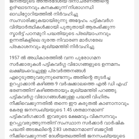
ജനതയുടെ അന്തർദേശീയ ദിനാചരണത്തിന്റെ
ഉദ്ഘാടനവും കനകക്കുന്ന് നിശാഗന്ധി
ഓഡിറ്റോറിയത്തിൽ നിർവഹിച്ചു
സംസാരിക്കുകയായിരുന്നു അദ്ദേഹം. പട്ടികവർഗ
വിദ്യാർത്ഥികൾക്കായി പുതുതായി ആരംഭിക്കുന്ന
സ്മാർട്ട് പഠനമുറി പദ്ധതിയുടെ പ്രഖ്യാപനവും
ഉന്നതികളിലെ ദുരന്ത നിവാരണ മാർഗരേഖ
പ്രകാശനവും മുഖ്യമന്ത്രി നിർവഹിച്ചു.
1957 ൽ അധികാരത്തിൽ വന്ന പുരോഗമന
സർക്കാരുകൾ പട്ടികവർഗ്ഗ വിഭാഗങ്ങളുടെ ഉന്നമനം
ലക്ഷ്യംവെച്ചുള്ള പ്രവർത്തനങ്ങൾ
ഏറ്റെടുത്തുവരുന്നുണ്ടെന്നും അതിന്റെ തുടർച്ച
ഉറപ്പാക്കാൻ കഴിഞ്ഞ 9 വർഷക്കാലത്തെ എൽ ഡി എഫ്
ഭരണത്തിന് കഴിഞ്ഞതായും മുഖ്യമന്ത്രി പറഞ്ഞു.
പട്ടികവർഗ്ഗ വിഭാഗങ്ങൾക്കുള്ള പദ്ധതി വിഹിതം
നീക്കിവെക്കുന്നതിൽ തന്നെ ഈ കരുതൽ കാണാനാവും.
കേരള ജനസംഖ്യയുടെ 1.45 ശതമാനമാണ്
പട്ടികവർഗക്കാർ. ഇവരുടെ ക്ഷേമവും വികസനവും
ഉറപ്പുവരുത്തുന്നതിന് സംസ്ഥാന സർക്കാർ വാർഷിക
പദ്ധതി അടങ്കലിന്റെ 2.83 ശതമാനമാണ് ബജറ്റിൽ
നീക്കിവെക്കുന്നത്. ദേശീയതലത്തിൽ ജനസംഖ്യയുടെ