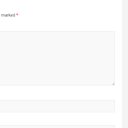
re marked
*