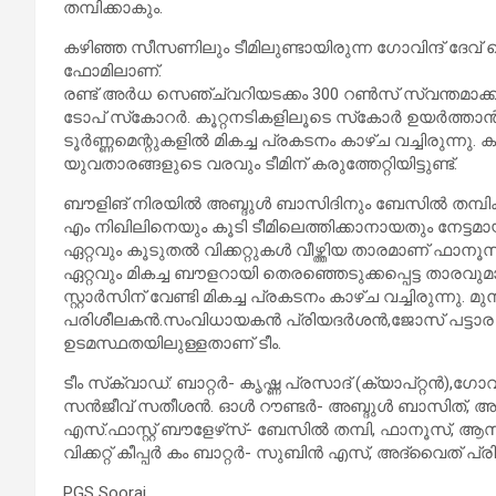
തമ്പിക്കാകും.
കഴിഞ്ഞ സീസണിലും ടീമിലുണ്ടായിരുന്ന ഗോവിന്ദ് ദേവ
ഫോമിലാണ്.
രണ്ട് അര്‍ധ സെഞ്ച്വറിയടക്കം 300 റണ്‍സ് സ്വന്തമാക്
ടോപ് സ്‌കോറര്‍. കൂറ്റനടികളിലൂടെ സ്‌കോര്‍ ഉയര്‍ത്താ
ടൂര്‍ണ്ണമെന്റുകളില്‍ മികച്ച പ്രകടനം കാഴ്ച വച്ചിരുന്നു.
യുവതാരങ്ങളുടെ വരവും ടീമിന് കരുത്തേറ്റിയിട്ടുണ്ട്.
ബൗളിങ് നിരയില്‍ അബ്ദുള്‍ ബാസിദിനും ബേസില്‍ തമ
എം നിഖിലിനെയും കൂടി ടീമിലെത്തിക്കാനായതും നേട്ടമായി
ഏറ്റവും കൂടുതല്‍ വിക്കറ്റുകള്‍ വീഴ്ത്തിയ താരമാണ് ഫാ
ഏറ്റവും മികച്ച ബൗളറായി തെരഞ്ഞെടുക്കപ്പെട്ട താരവുമ
സ്റ്റാര്‍സിന് വേണ്ടി മികച്ച പ്രകടനം കാഴ്ച വച്ചിരുന്നു.
പരിശീലകന്‍.സംവിധായകന്‍ പ്രിയദര്‍ശന്‍,ജോസ് പട്ടാര 
ഉടമസ്ഥതയിലുള്ളതാണ് ടീം.
ടീം സ്‌ക്വാഡ്: ബാറ്റര്‍- കൃഷ്ണ പ്രസാദ് (ക്യാപ്റ്റന്‍),ഗ
സന്‍ജീവ് സതീശന്‍. ഓള്‍ റൗണ്ടര്‍- അബ്ദുള്‍ ബാസിത്, അനന
എസ്.ഫാസ്റ്റ് ബൗളേഴ്‌സ്- ബേസില്‍ തമ്പി, ഫാനൂസ്, ആ
വിക്കറ്റ് കീപ്പര്‍ കം ബാറ്റര്‍- സുബിന്‍ എസ്, അദ്വൈത് പ്രി
PGS Sooraj