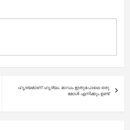
ഹൃദയമാണ് ഹൃദ്യം: മാഡം ഇതുപോലെ ഒരു
മോള്‍ എനിക്കും ഉണ്ട്