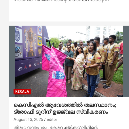
KERALA
കെസിഎല്‍ ആവേശത്തില്‍ തലസ്ഥാനം;
ട്രോഫി ടൂറിന് ഉജ്ജ്വല സ്വീകരണം
August 13, 2025
editor
തിരുവനന്തപുരം : കേരള ക്രിക്കറ്റ് ലീഗിന്റെ