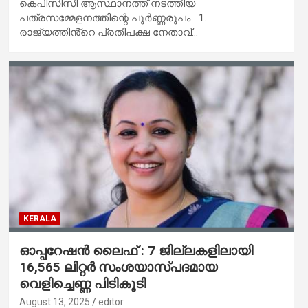
കെപിസിസി ആസ്ഥാനത്ത് നടത്തിയ
പത്രസമ്മേളനത്തിന്റെ പൂർണ്ണരൂപം 1.
രാജ്യത്തിൻ്റെ പ്രതിപക്ഷ നേതാവ്…
KERALA
ഓപ്പറേഷന്‍ ലൈഫ് : 7 ജില്ലകളിലായി
16,565 ലിറ്റര്‍ സംശയാസ്പദമായ
വെളിച്ചെണ്ണ പിടികൂടി
August 13, 2025
editor