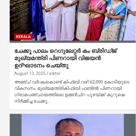
KERALA
ചേക്കൂ പാലം റെഗുലേറ്റർ കം ബ്രിഡ്ജ്
മുഖ്യമന്ത്രി പിണറായി വിജയൻ
ഉദ്ഘാടനം ചെയ്തു
August 13, 2025
editor
അഞ്ച് വർഷംകൊണ്ട് കിഫ്ബി വഴി 62,000 കോടിയുടെ
വികസനം: മുഖ്യമന്ത്രികിഫ്ബി ഫണ്ടിൽ പിണറായി
ഗ്രാമപഞ്ചായത്തിലെ ഉമ്മൻചിറ പുഴയ്ക്ക് കുറുകെ
നിർമ്മിച്ച ചേക്കൂ…