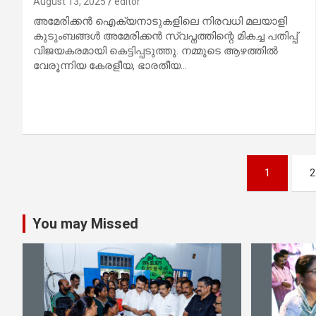
August 13, 2025
editor
അമേരിക്കൻ ഐക്യനാടുകളിലെ നിരവധി മലയാളി
കുടുംബങ്ങൾ അമേരിക്കൻ സ്വപ്നത്തിന്റെ മികച്ച പതിപ്പ്
വിജയകരമായി കെട്ടിപ്പടുത്തു. നമ്മുടെ ആഴത്തിൽ
വേരൂന്നിയ കേരളീയ, ഭാരതീയ…
Posts
1
2
pagination
You may Missed