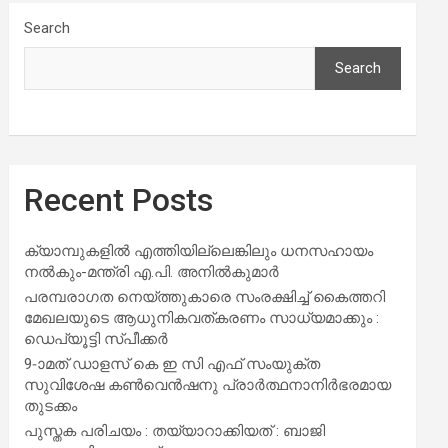
Search
Search
Recent Posts
ക്യാമ്പുകളിൽ എത്തിയില്ലെങ്കിലും ധനസഹായം
നൽകും-മന്ത്രി എ.പി. അനിൽകുമാർ
പരമ്പരാഗത നെയ്ത്തുകാരെ സംരക്ഷിച്ച് കൈത്തറി
മേഖലയുടെ ആധുനികവത്കരണം സാധ്യമാക്കും :
ഡെപ്യൂട്ടി സ്പീക്കർ
9-ാമത് ഡാളസ് കെ ഇ സി എഫ് സംയുക്ത
സുവിശേഷ കൺവെൻഷനു പ്രാർത്ഥനാനിർഭരമായ
തുടക്കം
പുസ്തക പരിചയം : തയ്യാറാക്കിയത് : ബാജി