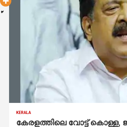
KERALA
കേരളത്തിലെ വോട്ട് കൊള്ള,