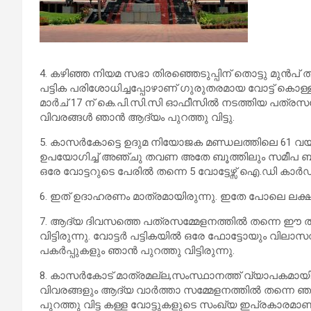
4. കഴിഞ്ഞ നിയമ സഭാ തിരഞ്ഞെടുപ്പിന് തൊട്ടു മുൻപ് 
പട്ടിക പരിശോധിച്ചപ്പോഴാണ് ഗുരുതരമായ വോട്ട് കൊള്ള
മാർച് 17 ന് കെ.പി.സി.സി ഓഫീസിൽ നടത്തിയ പത്രസമ്മേള
വിവരങ്ങൾ ഞാൻ ആദ്യം പുറത്തു വിട്ടു.
5. കാസർകോട്ടെ ഉദുമ നിയോജക മണ്ഡലത്തിലെ 61 വയസ്
ഉപയോഗിച്ച് അഞ്ചു തവണ അതേ ബൂത്തിലും സമീപ ബൂത്തുക
ഒരേ വോട്ടറുടെ പേരിൽ തന്നെ 5 വോട്ടേഴ്സ് ഐ.ഡി കാ
6. ഇത് ഉദാഹരണം മാത്രമായിരുന്നു. ഇതേ പോലെ ലക്ഷക്കണ
7. ആദ്യ ദിവസത്തെ പത്രസമ്മേളനത്തിൽ തന്നെ ഈ തട്
വിട്ടിരുന്നു. വോട്ടർ പട്ടികയിൽ ഒരേ ഫോട്ടോയും വില
പകർപ്പുകളും ഞാൻ പുറത്തു വിട്ടിരുന്നു.
8. കാസർകോട് മാത്രമല്ല,സംസ്ഥാനത്ത് വ്യാപകമായി ഇത
വിവരങ്ങളും ആദ്യ വാർത്താ സമ്മേളനത്തിൽ തന്നെ ഞാൻ
പുറത്തു വിട്ട കള്ള വോട്ടുകളുടെ സംഖ്യ ഇപ്രകാരമാണ