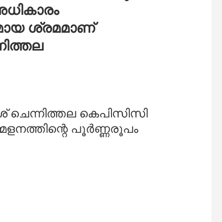
 അധികാരം
ീനമായ ശ്രമമാണ്
്നിത്തല
േശ് ചെന്നിത്തല കെപിസിസി
ളനത്തിന്റെ പൂർണ്ണരൂപം