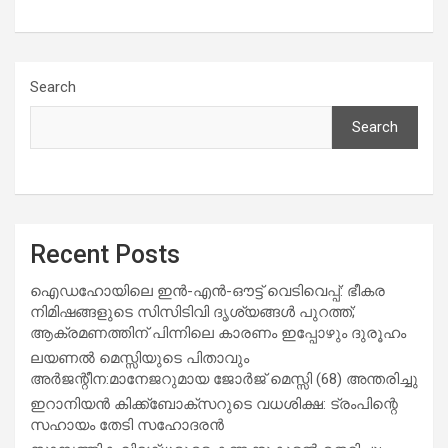
Search
Search
Recent Posts
ഐഡഹോയിലെ ഇൻ-എൻ-ഔട്ട് വെടിവെപ്പ്: ഭീകര
നിമിഷങ്ങളുടെ സിസിടിവി ദൃശ്യങ്ങൾ പുറത്ത്;
ആക്രമണത്തിന് പിന്നിലെ കാരണം ഇപ്പോഴും ദുരൂഹം
ലയണൽ മെസ്സിയുടെ പിതാവും
അർജന്റീന:മാനേജറുമായ ജോർജ് മെസ്സി (68) അന്തരിച്ചു
ഇറാനിയൻ കിക്ക്ബോക്സറുടെ വധശിക്ഷ: ട്രംപിന്റെ
സഹായം തേടി സഹോദരൻ