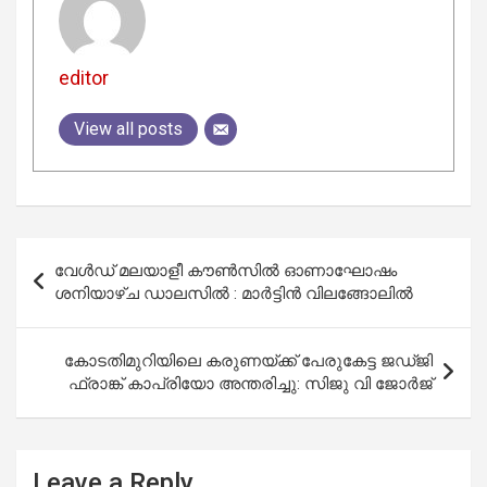
editor
View all posts
Post
വേൾഡ്‌ മലയാളീ കൗൺസിൽ ഓണാഘോഷം
navigation
ശനിയാഴ്ച ഡാലസിൽ : മാർട്ടിൻ വിലങ്ങോലിൽ
കോടതിമുറിയിലെ കരുണയ്ക്ക് പേരുകേട്ട ജഡ്ജി
ഫ്രാങ്ക് കാപ്രിയോ അന്തരിച്ചു: സിജു വി ജോർജ്
Leave a Reply