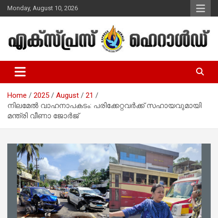
Skip
Monday, August 10, 2026
to
content
Malayalam Christian News
Express Herald – Malayalam
Christian News
Home
2025
August
21
നിലമേല്‍ വാഹനാപകടം: പരിക്കേറ്റവര്‍ക്ക് സഹായവുമായി
മന്ത്രി വീണാ ജോര്‍ജ്