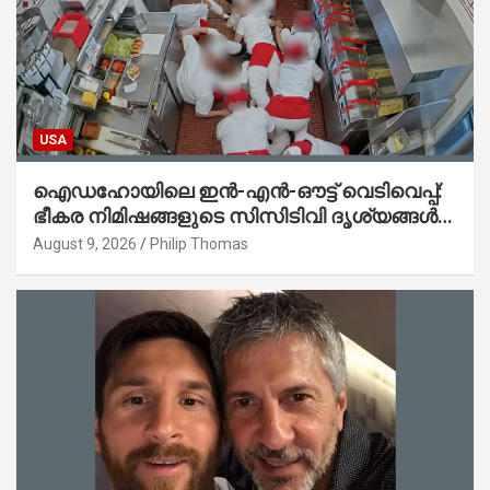
USA
ഐഡഹോയിലെ ഇൻ-എൻ-ഔട്ട് വെടിവെപ്പ്:
ഭീകര നിമിഷങ്ങളുടെ സിസിടിവി ദൃശ്യങ്ങൾ
പുറത്ത്; ആക്രമണത്തിന് പിന്നിലെ കാരണം
August 9, 2026
Philip Thomas
ഇപ്പോഴും ദുരൂഹം