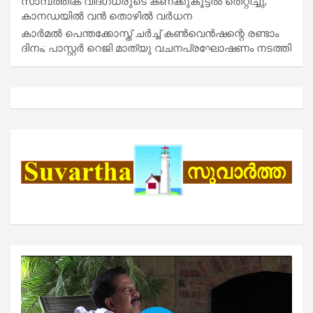
സാമ്പത്തിക വിദഗ്ധരുടെ കണക്കുകൂട്ടൽ തെറ്റിച്ചു;
കാനഡയിൽ വൻ തൊഴിൽ വർധന
കാർമൽ പെന്തക്കോസ്ത് ചർച്ച് കൺവെൻഷന്റെ രണ്ടാം
ദിനം; പാസ്റ്റർ റെജി മാത്യു വചനപ്രഘോഷണം നടത്തി