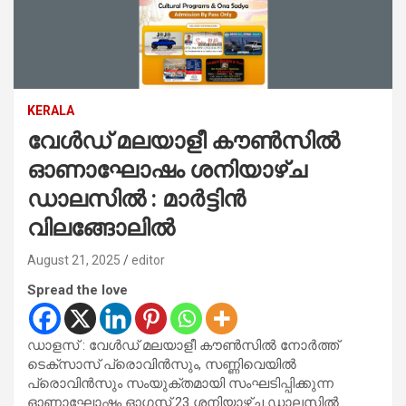
KERALA
വേൾഡ്‌ മലയാളീ കൗൺസിൽ
ഓണാഘോഷം ശനിയാഴ്ച
ഡാലസിൽ : മാർട്ടിൻ
വിലങ്ങോലിൽ
August 21, 2025
editor
Spread the love
ഡാളസ് : വേൾഡ്‌ മലയാളീ കൗൺസിൽ നോർത്ത്
ടെക്സാസ് പ്രൊവിൻസും, സണ്ണിവെയിൽ
പ്രൊവിൻസും സംയുക്തമായി സംഘടിപ്പിക്കുന്ന
ഓണാഘോഷം ഓഗസ്റ്റ് 23 ശനിയാഴ്ച ഡാലസിൽ