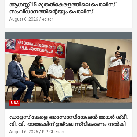
ആഗസ്റ്റ് 15 മുതല്‍കേരളത്തിലെ പൊലീസ്
സംവിധാനത്തിന്റെയും പൊലീസ്
സ്റ്റേഷനുകളുടെയും മുഖഛായ മാറുകയാണ് :
August 6, 2026
editor
ആഭ്യന്തരമന്ത്രി ശ്രീ.രമേശ് ചെന്നിത്തല
USA
ഡാളസ് കേരള അസോസിയേഷൻ മേയർ ശ്രീ.
വി. വി. രാജേഷിന് ഉജ്വല സ്വീകരണം നൽകി
August 6, 2026
P P Cherian