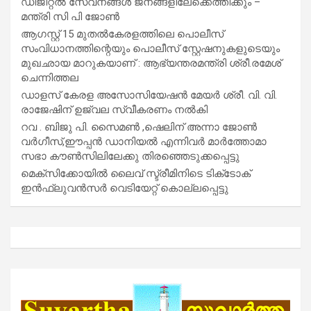
ഡിജിറ്റൽ സേവനങ്ങൾ ജനങ്ങളിലേക്കെത്തിക്കും –
മന്ത്രി സി പി ജോൺ
ആഗസ്റ്റ് 15 മുതല്‍കേരളത്തിലെ പൊലീസ്
സംവിധാനത്തിന്റെയും പൊലീസ് സ്റ്റേഷനുകളുടെയും
മുഖഛായ മാറുകയാണ് : ആഭ്യന്തരമന്ത്രി ശ്രീ.രമേശ്
ചെന്നിത്തല
ഡാളസ് കേരള അസോസിയേഷൻ മേയർ ശ്രീ. വി. വി.
രാജേഷിന് ഉജ്വല സ്വീകരണം നൽകി
റവ . ബിജു പി. സൈമൺ ,ഷെലിന് അന്നാ ജോൺ
വർഗീസ്,ഈപ്പൻ ഡാനിയൽ എന്നിവർ മാർത്തോമാ
സഭാ കൗൺസിലിലേക്കു തിരഞ്ഞെടുക്കപ്പെട്ടു
മെക്സിക്കോയിൽ ലൈവ് സ്ട്രീമിനിടെ ടിക്‌ടോക്
ഇൻഫ്ലുവൻസർ വെടിയേറ്റ് കൊല്ലപ്പെട്ടു