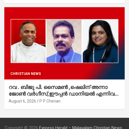
CHRISTIAN NEWS
റവ . ബിജു പി. സൈമൺ ,ഷെലിന് അന്നാ
ജോൺ വർഗീസ്,ഈപ്പൻ ഡാനിയൽ എന്നിവർ
മാർത്തോമാ സഭാ കൗൺസിലിലേക്കു
August 6, 2026
P P Cherian
തിരഞ്ഞെടുക്കപ്പെട്ടു
Copyright © 2026
Express Herald – Malayalam Christian News