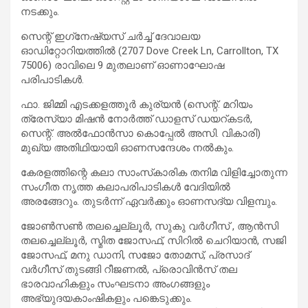
നടക്കും.
സെന്റ് ഇഗ്‌നേഷ്യസ് ചർച്ച് ദേവാലയ
ഓഡിറ്റോറിയത്തിൽ (2707 Dove Creek Ln, Carrollton, TX
75006) രാവിലെ 9 മുതലാണ് ഓണാഘോഷ
പരിപാടികൾ.
ഫാ. ജിമ്മി എടക്കളത്തൂർ കുര്യൻ (സെന്റ്. മറിയം
ത്രേസ്യാ മിഷൻ നോർത്ത് ഡാളസ് ഡയറ്കടർ,
സെന്റ്. അൽഫോൻസാ കൊപ്പേൽ അസി. വികാരി)
മുഖ്യ അതിഥിയായി ഓണസന്ദേശം നൽകും.
കേരളത്തിന്റെ കലാ സാംസ്‌കാരിക തനിമ വിളിച്ചോതുന്ന
സംഗീത നൃത്ത കലാപരിപാടികൾ വേദിയിൽ
അരങ്ങേറും. തുടർന്ന് ഏവർക്കും ഓണസദ്യ വിളമ്പും.
ജോൺസൺ തലച്ചെല്ലൂർ, സുകു വർഗീസ് , ആൻസി
തലച്ചെല്ലൂർ, സ്മിത ജോസഫ്, സിറിൽ ചെറിയാൻ, സജി
ജോസഫ്, മനു ഡാനി, സജോ തോമസ്, പ്രസാദ്
വർഗീസ് തുടങ്ങി റീജണൽ, പ്രൊവിൻസ് തല
ഭാരവാഹികളും സംഘടനാ അംഗങ്ങളും
അഭ്യുദയകാംഷികളും പങ്കെടുക്കും.