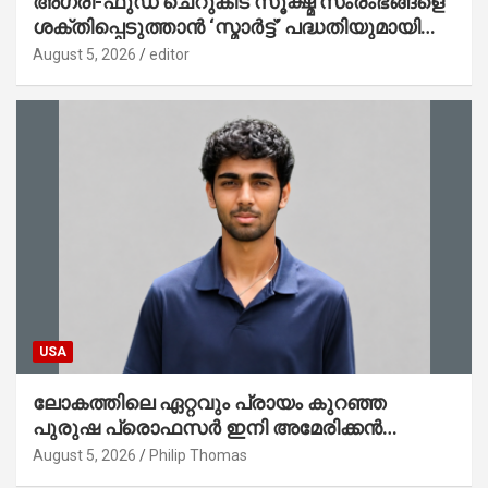
അഗ്രി-ഫുഡ് ചെറുകിട സൂക്ഷ്മ സംരംഭങ്ങളെ
ശക്തിപ്പെടുത്താന്‍ ‘സ്മാര്‍ട്ട്’ പദ്ധതിയുമായി
കേര; ലോഗോ മുഖ്യമന്ത്രി പ്രകാശനം
August 5, 2026
editor
ചെയ്തു
USA
ലോകത്തിലെ ഏറ്റവും പ്രായം കുറഞ്ഞ
പുരുഷ പ്രൊഫസർ ഇനി അമേരിക്കൻ
മലയാളി നേഥൻ തോമസ്
August 5, 2026
Philip Thomas