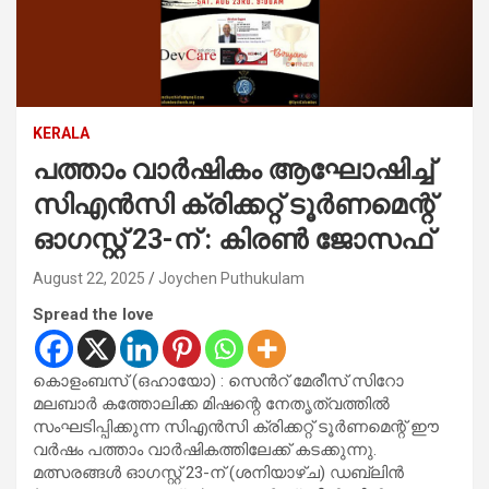
KERALA
പത്താം വാർഷികം ആഘോഷിച്ച്
സിഎൻസി ക്രിക്കറ്റ് ടൂർണമെന്റ്
ഓഗസ്റ്റ് 23-ന് : കിരണ്‍ ജോസഫ്
August 22, 2025
Joychen Puthukulam
Spread the love
കൊളംബസ് (ഒഹായോ) : സെന്‍റ് മേരീസ് സിറോ
മലബാര്‍ കത്തോലിക്ക മിഷന്റെ നേതൃത്വത്തില്‍
സംഘടിപ്പിക്കുന്ന സിഎൻസി ക്രിക്കറ്റ് ടൂർണമെന്റ് ഈ
വർഷം പത്താം വാർഷികത്തിലേക്ക് കടക്കുന്നു.
മത്സരങ്ങൾ ഓഗസ്റ്റ് 23-ന് (ശനിയാഴ്ച) ഡബ്ലിൻ