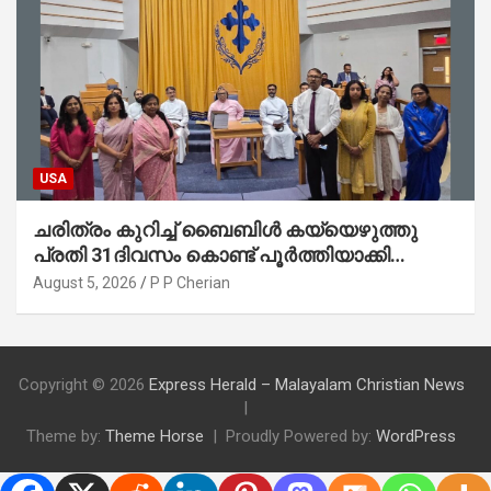
USA
ചരിത്രം കുറിച്ച് ബൈബിൾ കയ്യെഴുത്തു
പ്രതി 31ദിവസം കൊണ്ട് പൂർത്തിയാക്കി
മാർത്തോമ്മാ ചർച്ച് ഓഫ് ഡാളസ് ഫാർമേഴ്‌സ്
August 5, 2026
P P Cherian
ബ്രാഞ്ച്
Copyright © 2026
Express Herald – Malayalam Christian News
Theme by:
Theme Horse
Proudly Powered by:
WordPress