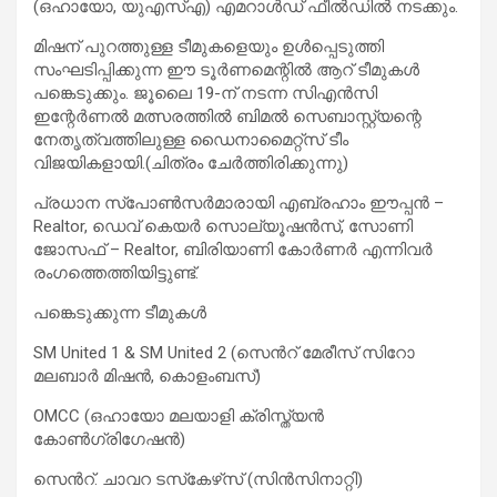
(ഒഹായോ, യുഎസ്എ) എമറാൾഡ് ഫീൽഡിൽ നടക്കും.
മിഷന് പുറത്തുള്ള ടീമുകളെയും ഉൾപ്പെടുത്തി
സംഘടിപ്പിക്കുന്ന ഈ ടൂർണമെന്റിൽ ആറ് ടീമുകൾ
പങ്കെടുക്കും. ജൂലൈ 19-ന് നടന്ന സിഎൻസി
ഇന്റേർണൽ മത്സരത്തിൽ ബിമൽ സെബാസ്റ്റ്യന്റെ
നേതൃത്വത്തിലുള്ള ഡൈനാമൈറ്റ്സ് ടീം
വിജയികളായി.(ചിത്രം ചേർത്തിരിക്കുന്നു)
പ്രധാന സ്‌പോൺസർമാരായി എബ്രഹാം ഈപ്പൻ –
Realtor, ഡെവ് കെയർ സൊല്യൂഷൻസ്, സോണി
ജോസഫ് – Realtor, ബിരിയാണി കോർണർ എന്നിവർ
രംഗത്തെത്തിയിട്ടുണ്ട്.
പങ്കെടുക്കുന്ന ടീമുകൾ
SM United 1 & SM United 2 (സെന്‍റ് മേരീസ് സിറോ
മലബാര്‍ മിഷൻ, കൊളംബസ്)
OMCC (ഒഹായോ മലയാളി ക്രിസ്ത്യൻ
കോൺഗ്രിഗേഷൻ)
സെൻറ്. ചാവറ ടസ്‌കേഴ്‌സ് (സിൻസിനാറ്റി)