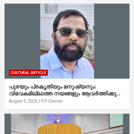
CULTURAL ARTICLE
പുഴയും പ്രകൃതിയും മനുഷ്യനും:
വിവേകമില്ലാത്ത നയങ്ങളും ആവർത്തിക്കുന്ന
ദുരന്തങ്ങളും : റവ. ജെയിംസ് കെ.
August 5, 2026
P P Cherian
ജോൺ(ലബ്ബക്ക്, ടെക്സാസ്)