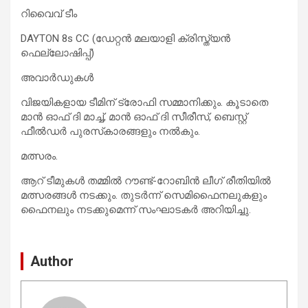
റിവൈവ് ടീം
DAYTON 8s CC (ഡേറ്റൻ മലയാളി ക്രിസ്ത്യൻ
ഫെല്ലോഷിപ്പ്)
അവാർഡുകൾ
വിജയികളായ ടീമിന് ട്രോഫി സമ്മാനിക്കും. കൂടാതെ
മാൻ ഓഫ് ദി മാച്ച്, മാൻ ഓഫ് ദി സീരീസ്, ബെസ്റ്റ്
ഫീൽഡർ പുരസ്‌കാരങ്ങളും നൽകും.
മത്സരം.
ആറ് ടീമുകൾ തമ്മിൽ റൗണ്ട്-റോബിൻ ലീഗ് രീതിയിൽ
മത്സരങ്ങൾ നടക്കും. തുടർന്ന് സെമിഫൈനലുകളും
ഫൈനലും നടക്കുമെന്ന് സംഘാടകർ അറിയിച്ചു.
Author