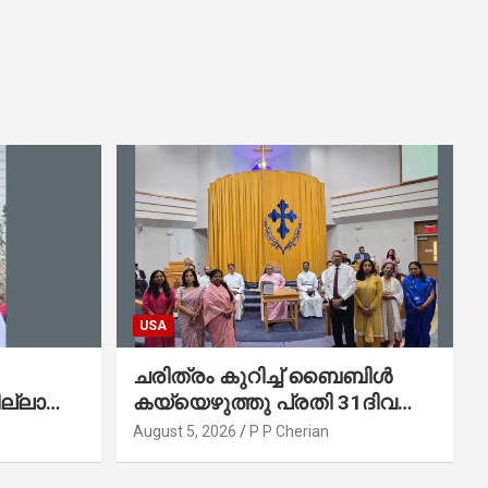
USA
ചരിത്രം കുറിച്ച് ബൈബിൾ
ല്ലാത്ത
കയ്യെഴുത്തു പ്രതി 31ദിവസം
കുന്ന
കൊണ്ട് പൂർത്തിയാക്കി
August 5, 2026
P P Cherian
മാർത്തോമ്മാ ചർച്ച് ഓഫ്
ഡാളസ് ഫാർമേഴ്‌സ് ബ്രാഞ്ച്