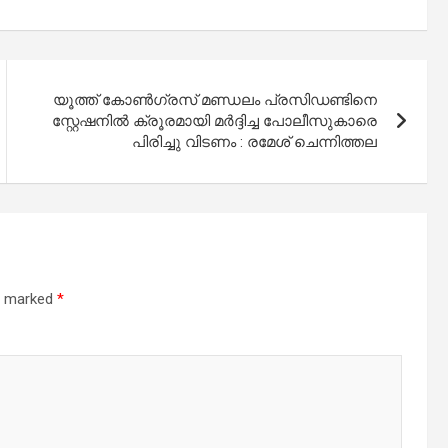
യൂത്ത് കോൺഗ്രസ് മണ്ഡലം പ്രസിഡണ്ടിനെ
സ്റ്റേഷനിൽ ക്രൂരമായി മർദ്ദിച്ച പോലീസുകാരെ
പിരിച്ചു വിടണം : രമേശ് ചെന്നിത്തല
re marked
*