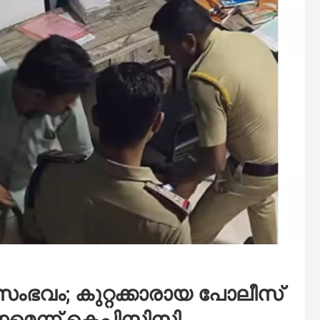
ച സംഭവം; കുറ്റക്കാരായ പോലീസ്
ണമെന്ന് കെപിസിസി