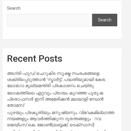
Search
Search
Recent Posts
അഗ്രി-ഫുഡ് ചെറുകിട സൂക്ഷ്മ സംരംഭങ്ങളെ
ശക്തിപ്പെടുത്താന്‍ ‘സ്മാര്‍ട്ട്’ പദ്ധതിയുമായി കേര;
ലോഗോ മുഖ്യമന്ത്രി പ്രകാശനം ചെയ്തു
ലോകത്തിലെ ഏറ്റവും പ്രായം കുറഞ്ഞ പുരുഷ
പ്രൊഫസർ ഇനി അമേരിക്കൻ മലയാളി നേഥൻ
തോമസ്
പുഴയും പ്രകൃതിയും മനുഷ്യനും: വിവേകമില്ലാത്ത
നയങ്ങളും ആവർത്തിക്കുന്ന ദുരന്തങ്ങളും : റവ.
ജെയിംസ് കെ. ജോൺ(ലബ്ബക്ക്, ടെക്സാസ്)