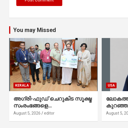
You may Missed
KERALA
USA
അഗ്രി-ഫുഡ് ചെറുകിട സൂക്ഷ്മ
ലോകത്തി
സംരംഭങ്ങളെ
കുറഞ്
ശക്തിപ്പെടുത്താന്‍ ‘സ്മാര്‍ട്ട്’
ഇനി അമ
August 5, 2026
editor
August 5, 2
പദ്ധതിയുമായി കേര; ലോഗോ
നേഥൻ 
മുഖ്യമന്ത്രി പ്രകാശനം