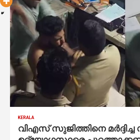
KERALA
വിഎസ് സുജിത്തിനെ മര്‍ദ്ദിച്
ഉദ്യോഗസ്ഥരെ പുറത്താക്ക