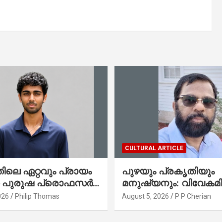
CULTURAL ARTICLE
ലെ ഏറ്റവും പ്രായം
പുഴയും പ്രകൃതിയും
ഞ പുരുഷ പ്രൊഫസർ
മനുഷ്യനും: വിവേകമി
േരിക്കൻ മലയാളി
നയങ്ങളും ആവർത്തിക്
026
Philip Thomas
August 5, 2026
P P Cherian
തോമസ്
ദുരന്തങ്ങളും : റവ. ജെയിംസ്
കെ. ജോൺ(ലബ്ബക്ക്,