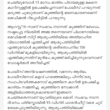
ചെയ്യുമ്പോൾ 15 മാസം മാത്രം പ്രായമുള്ള മകനെ
കാറിനുള്ളിൽ ഉപേക്ഷിച്ചെന്നാണ് പോലീസ് പറയുന്നത്.
കടുത്ത ചൂടേറ്റതാണ് കുഞ്ഞിന്റെ മരണകാരണമെന്ന്
മെഡിക്കൽ റിപ്പോർട്ടിൽ പറയുന്നു.
ആഗസ്റ്റ് 16-നാണ് സംഭവം നടന്നത്. കുഞ്ഞിന് ബോധം
നഷ്ടപ്പെട്ട നിലയിൽ അമ്മ തന്നെയാണ് പ്ലാനോയിലെ
മെഡിക്കൽ സിറ്റി ആശുപത്രിയിലെ അത്യാഹിത
വിഭാഗത്തിൽ എത്തിച്ചത്. ആശുപത്രിയിൽ
എത്തുമ്പോൾ കുഞ്ഞിന്റെ ശരീരതാപനില 106
ഡിഗ്രിക്ക് മുകളിലായിരുന്നു. ആശുപത്രിയിൽ
എത്തിക്കുന്നതിന് മുൻപേ കുഞ്ഞ് മരിച്ചിരുന്നുവെന്നാണ്
ഡോക്ടർമാർ അറിയിച്ചത്.
പോലീസ് അന്വേഷണത്തിൽ, വനേസ ആദ്യം
പോലീസിനോട് കളവ് പറഞ്ഞെങ്കിലും പിന്നീട് ഒരു
സഹപ്രവർത്തകനോട് കുഞ്ഞിനെ കാറിൽ ഉപേക്ഷിച്ച
കാര്യം സമ്മതിച്ചു. കുഞ്ഞിനെ നോക്കാൻ
ആളില്ലാത്തതുകൊണ്ടാണ് ഇങ്ങനെ
ചെയ്തതെന്നാണ് യുവതിയുടെ മൊഴി. സംഭവം നടന്ന
ദിവസം ഫ്രിസ്കോയിൽ 95 ഡിഗ്രി ഫാരൻഹീറ്റ് വരെ ചൂട്
രേഖപ്പെടുത്തിയിരുന്നു. ആശുപത്രിയിലേക്ക്