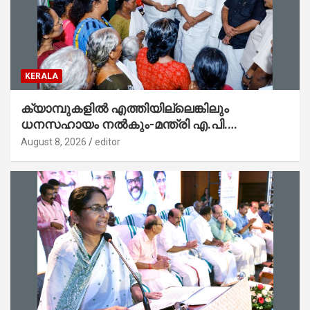
KERALA
ക്യാമ്പുകളിൽ എത്തിയില്ലെങ്കിലും
ധനസഹായം നൽകും-മന്ത്രി എ.പി.
അനിൽകുമാർ
August 8, 2026
editor