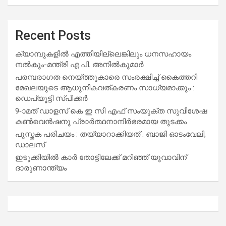
Recent Posts
ക്യാമ്പുകളിൽ എത്തിയില്ലെങ്കിലും ധനസഹായം
നൽകും-മന്ത്രി എ.പി. അനിൽകുമാർ
പരമ്പരാഗത നെയ്ത്തുകാരെ സംരക്ഷിച്ച് കൈത്തറി
മേഖലയുടെ ആധുനികവത്കരണം സാധ്യമാക്കും :
ഡെപ്യൂട്ടി സ്പീക്കർ
9-ാമത് ഡാളസ് കെ ഇ സി എഫ് സംയുക്ത സുവിശേഷ
കൺവെൻഷനു പ്രാർത്ഥനാനിർഭരമായ തുടക്കം
പുസ്തക പരിചയം : തയ്യാറാക്കിയത് : ബാജി ഓടംവേലി,
ഡാലസ്
ഇടുക്കിയിൽ കാർ തോട്ടിലേക്ക് മറിഞ്ഞ് യുവാവിന്
ദാരുണാന്ത്യം