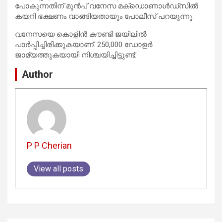
പോകുന്നതിന് മുൻപ് വനേസ മക്ഡൊണാൾഡ്സിൽ
കയറി ഭക്ഷണം വാങ്ങിയതായും പോലീസ് പറയുന്നു.
വനേസയെ കൊളിൻ കൗണ്ടി ജയിലിൽ
പാർപ്പിച്ചിരിക്കുകയാണ്. 250,000 ഡോളർ
ജാമ്യത്തുകയായി നിശ്ചയിച്ചിട്ടുണ്ട്.
Author
P P Cherian
View all posts