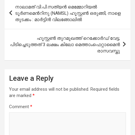
Post
നാലാമത് വി.പി.സത്യൻ മെമ്മോറിയൽ
navigation
ടൂർണമെന്‍റിനു (NAMSL) ഹൂസ്റ്റൺ ഒരുങ്ങി, നാളെ
തുടക്കം : മാർട്ടിൻ വിലങ്ങോലിൽ
ഹൂസ്റ്റൺ തുറമുഖത്ത് റെക്കോർഡ് വേട്ട;
പിടിച്ചെടുത്തത് 3 ലക്ഷം കിലോ മെത്താംഫെറ്റാമൈൻ
രാസവസ്തു
Leave a Reply
Your email address will not be published.
Required fields
are marked
*
Comment
*