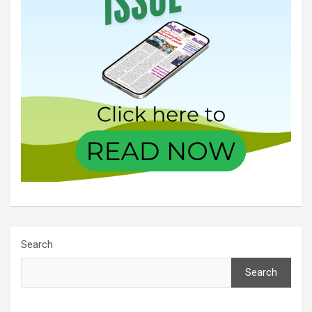
Search
Search