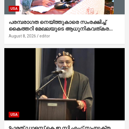
USA
പരമ്പരാഗത നെയ്ത്തുകാരെ സംരക്ഷിച്ച്
കൈത്തറി മേഖലയുടെ ആധുനികവത്കരണം
സാധ്യമാക്കും : ഡെപ്യൂട്ടി സ്പീക്കർ
August 8, 2026
editor
USA
9-ാമത് ഡാളസ് കെ ഇ സി എഫ് സംയുക്ത