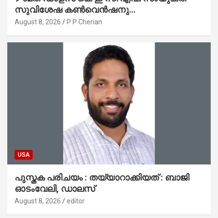
സുവിശേഷ കൺവെൻഷനു
പ്രാർത്ഥനാനിർഭരമായ തുടക്കം
August 8, 2026
P P Cherian
USA
പുസ്തക പരിചയം : തയ്യാറാക്കിയത് : ബാജി
ഓടംവേലി, ഡാലസ്
August 8, 2026
editor