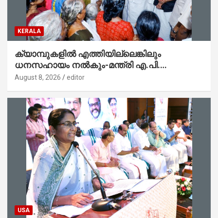
KERALA
ക്യാമ്പുകളിൽ എത്തിയില്ലെങ്കിലും
ധനസഹായം നൽകും-മന്ത്രി എ.പി.
അനിൽകുമാർ
August 8, 2026
editor
USA