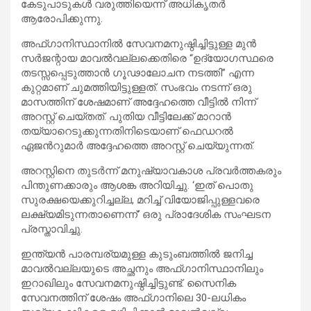
കേടുപാടുകൾ വരുത്തിയെന്ന് അധികൃതർ
ആരോപിക്കുന്നു.
അഫ്ഗാനിസ്ഥാനിൽ സേവനമനുഷ്ഠിച്ചിട്ടുള്ള മുൻ
സർജന്റായ മാവൽവല്ലക്കെതിരെ “ഉദ്യോഗസ്ഥരെ
തടസ്സപ്പെടുത്താൻ ഗൂഢാലോചന നടത്തി” എന്ന
കുറ്റമാണ് ചുമത്തിയിട്ടുള്ളത്. സംഭവം നടന്ന് ഒരു
മാസത്തിന് ശേഷമാണ് അദ്ദേഹത്തെ വീട്ടിൽ നിന്ന്
അറസ്റ്റ് ചെയ്തത്. പുതിയ വീട്ടിലേക്ക് മാറാൻ
തയ്യാറെടുക്കുന്നതിനിടെയാണ് ഫെഡറൽ
ഏജൻറുമാർ അദ്ദേഹത്തെ അറസ്റ്റ് ചെയ്യുന്നത്.
അറസ്റ്റിനെ തുടർന്ന് മനുഷ്യാവകാശ പ്രവർത്തകരും
പിന്തുണക്കാരും ആശങ്ക അറിയിച്ചു. ‘ഇത് പൊതു
സുരക്ഷയെക്കുറിച്ചല്ല, മറിച്ച് വിയോജിപ്പുള്ളവരെ
ലക്ഷ്യമിടുന്നതാണെന്ന്’ ഒരു പ്രാദേശിക സംഘടന
പ്രസ്താവിച്ചു.
ഇന്ത്യൻ പാരമ്പര്യമുള്ള കുടുംബത്തിൽ ജനിച്ച
മാവൽവല്ലയുടെ അച്ഛനും അഫ്ഗാനിസ്ഥാനിലും
ഇറാഖിലും സേവനമനുഷ്ഠിച്ചിട്ടുണ്ട്. സൈനിക
സേവനത്തിന് ശേഷം അഫ്ഗാനിലെ 30-ലധികം