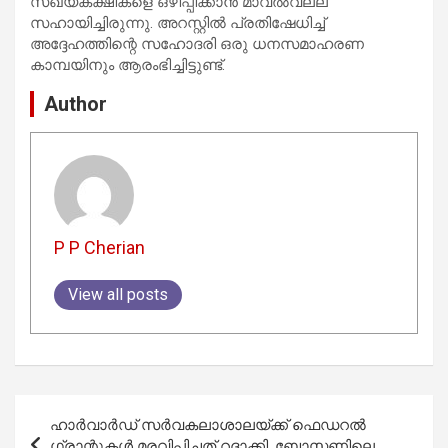
സഖ്യകക്ഷികളെ ഒഴിപ്പിക്കാൻ മാവൽവല്ല
സഹായിച്ചിരുന്നു. അറസ്റ്റിൽ പ്രതിഷേധിച്ച്
അദ്ദേഹത്തിന്റെ സഹോദരി ഒരു ധനസമാഹരണ
കാമ്പയിനും ആരംഭിച്ചിട്ടുണ്ട്.
Author
P P Cherian
View all posts
Post
ഹാർവാർഡ് സർവകലാശാലയ്ക്ക് ഫെഡറൽ
navigation
ഗ്രാന്റുകൾ മരവിപ്പിച്ചത് റദ്ദാക്കി. ബോസ്റ്റണിലെ