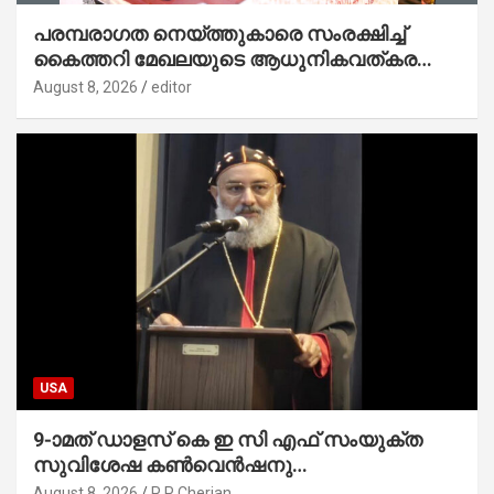
പരമ്പരാഗത നെയ്ത്തുകാരെ സംരക്ഷിച്ച്
കൈത്തറി മേഖലയുടെ ആധുനികവത്കരണം
സാധ്യമാക്കും : ഡെപ്യൂട്ടി സ്പീക്കർ
August 8, 2026
editor
USA
9-ാമത് ഡാളസ് കെ ഇ സി എഫ് സംയുക്ത
സുവിശേഷ കൺവെൻഷനു
പ്രാർത്ഥനാനിർഭരമായ തുടക്കം
August 8, 2026
P P Cherian