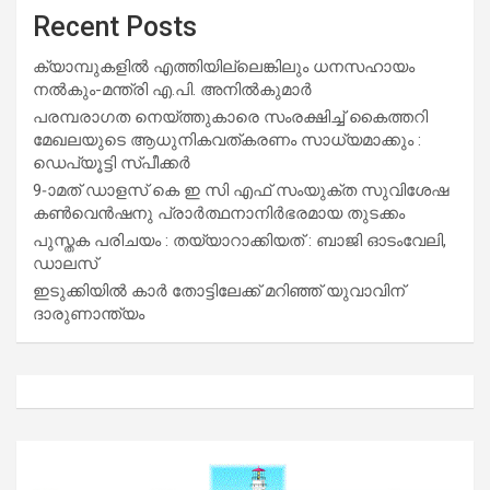
Recent Posts
ക്യാമ്പുകളിൽ എത്തിയില്ലെങ്കിലും ധനസഹായം
നൽകും-മന്ത്രി എ.പി. അനിൽകുമാർ
പരമ്പരാഗത നെയ്ത്തുകാരെ സംരക്ഷിച്ച് കൈത്തറി
മേഖലയുടെ ആധുനികവത്കരണം സാധ്യമാക്കും :
ഡെപ്യൂട്ടി സ്പീക്കർ
9-ാമത് ഡാളസ് കെ ഇ സി എഫ് സംയുക്ത സുവിശേഷ
കൺവെൻഷനു പ്രാർത്ഥനാനിർഭരമായ തുടക്കം
പുസ്തക പരിചയം : തയ്യാറാക്കിയത് : ബാജി ഓടംവേലി,
ഡാലസ്
ഇടുക്കിയിൽ കാർ തോട്ടിലേക്ക് മറിഞ്ഞ് യുവാവിന്
ദാരുണാന്ത്യം