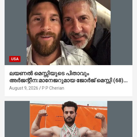
USA
ലയണൽ മെസ്സിയുടെ പിതാവും
അർജന്റീന:മാനേജറുമായ ജോർജ് മെസ്സി (68)
അന്തരിച്ചു
August 9, 2026
P P Cherian