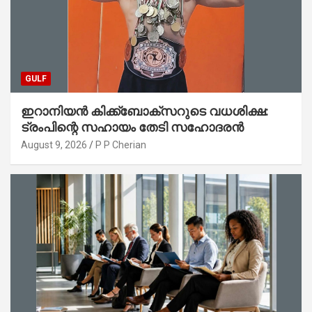
GULF
ഇറാനിയൻ കിക്ക്ബോക്സറുടെ വധശിക്ഷ:
ട്രംപിന്റെ സഹായം തേടി സഹോദരൻ
August 9, 2026
P P Cherian