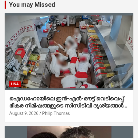
You may Missed
USA
ഐഡഹോയിലെ ഇൻ-എൻ-ഔട്ട് വെടിവെപ്പ്:
ഭീകര നിമിഷങ്ങളുടെ സിസിടിവി ദൃശ്യങ്ങൾ
പുറത്ത്; ആക്രമണത്തിന് പിന്നിലെ കാരണം
August 9, 2026
Philip Thomas
ഇപ്പോഴും ദുരൂഹം