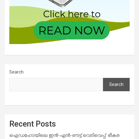
Search
Search
Recent Posts
ഐഡഹോയിലെ ഇൻ-എൻ-ഔട്ട് വെടിവെപ്പ്: ഭീകര