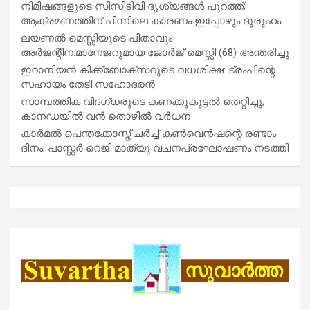
നിമിഷങ്ങളുടെ സിസിടിവി ദൃശ്യങ്ങൾ പുറത്ത്;
ആക്രമണത്തിന് പിന്നിലെ കാരണം ഇപ്പോഴും ദുരൂഹം
ലയണൽ മെസ്സിയുടെ പിതാവും
അർജന്റീന:മാനേജറുമായ ജോർജ് മെസ്സി (68) അന്തരിച്ചു
ഇറാനിയൻ കിക്ക്ബോക്സറുടെ വധശിക്ഷ: ട്രംപിന്റെ
സഹായം തേടി സഹോദരൻ
സാമ്പത്തിക വിദഗ്ധരുടെ കണക്കുകൂട്ടൽ തെറ്റിച്ചു;
കാനഡയിൽ വൻ തൊഴിൽ വർധന
കാർമൽ പെന്തക്കോസ്ത് ചർച്ച് കൺവെൻഷന്റെ രണ്ടാം
ദിനം; പാസ്റ്റർ റെജി മാത്യു വചനപ്രഘോഷണം നടത്തി