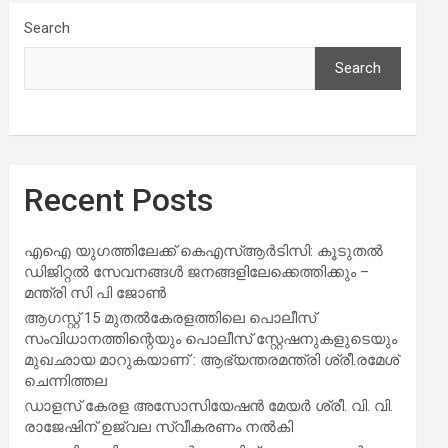
Search
Search
Recent Posts
എഐ യുഗത്തിലേക്ക് കെഎസ്ആർടിസി: കൂടുതൽ
ഡിജിറ്റൽ സേവനങ്ങൾ ജനങ്ങളിലേക്കെത്തിക്കും –
മന്ത്രി സി പി ജോൺ
ആഗസ്റ്റ് 15 മുതല്‍കേരളത്തിലെ പൊലീസ്
സംവിധാനത്തിന്റെയും പൊലീസ് സ്റ്റേഷനുകളുടെയും
മുഖഛായ മാറുകയാണ് : ആഭ്യന്തരമന്ത്രി ശ്രീ.രമേശ്
ചെന്നിത്തല
ഡാളസ് കേരള അസോസിയേഷൻ മേയർ ശ്രീ. വി. വി.
രാജേഷിന് ഉജ്വല സ്വീകരണം നൽകി