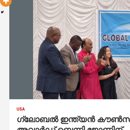
USA
ഗ്ലോബൽ ഇന്ത്യൻ കൗൺസിലി
അവാർഡ് ബെന്നി ജോണിന്