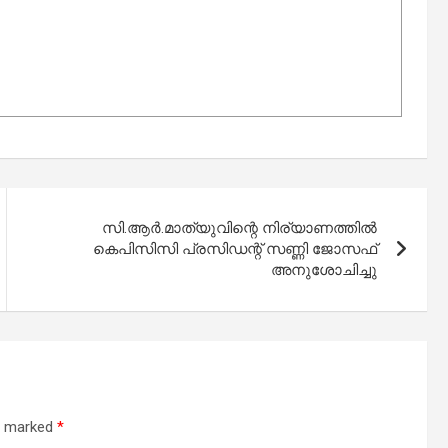
സി.ആര്‍.മാത്യുവിന്റെ നിര്യാണത്തില്‍
കെപിസിസി പ്രസിഡന്റ് സണ്ണി ജോസഫ്
അനുശോചിച്ചു
re marked
*