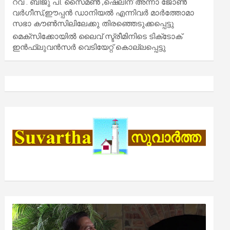
റവ . ബിജു പി. സൈമൺ ,ഷെലിന് അന്നാ ജോൺ
വർഗീസ്,ഈപ്പൻ ഡാനിയൽ എന്നിവർ മാർത്തോമാ
സഭാ കൗൺസിലിലേക്കു തിരഞ്ഞെടുക്കപ്പെട്ടു
മെക്സിക്കോയിൽ ലൈവ് സ്ട്രീമിനിടെ ടിക്‌ടോക്
ഇൻഫ്ലുവൻസർ വെടിയേറ്റ് കൊല്ലപ്പെട്ടു