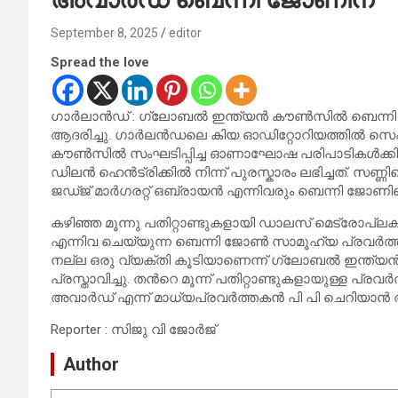
September 8, 2025
editor
Spread the love
ഗാർലാൻഡ് : ഗ്ലോബൽ ഇന്ത്യൻ കൗൺസിൽ ബെന്നി 
ആദരിച്ചു. ഗാർലൻഡലെ കിയ ഓഡിറ്റോറിയത്തിൽ സെപ്
കൗൺസിൽ സംഘടിപ്പിച്ച ഓണാഘോഷ പരിപാടികൾക്കിടയ
ഡിലൻ ഹെൻട്രിക്കിൽ നിന്ന് പുരസ്കാരം ലഭിച്ചത്. സ
ജഡ്ജ് മാർഗരറ്റ് ഒബ്രായൻ എന്നിവരും ബെന്നി ജോണി
കഴിഞ്ഞ മൂന്നു പതിറ്റാണ്ടുകളായി ഡാലസ് മെട്രോപ്
എന്നിവ ചെയ്യുന്ന ബെന്നി ജോൺ സാമൂഹ്യ പ്രവർത്ത
നല്ല ഒരു വ്യക്തി കൂടിയാണെന്ന് ഗ്ലോബൽ ഇന്ത
പ്രസ്താവിച്ചു. തൻറെ മൂന്ന് പതിറ്റാണ്ടുകളായുള്ള
അവാർഡ് എന്ന് മാധ്യപ്രവർത്തകൻ പി പി ചെറിയാൻ അഭി
Reporter : സിജു വി ജോർജ്
Author