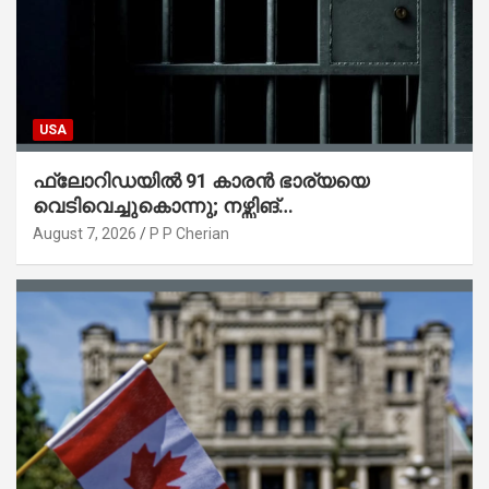
USA
ഫ്ലോറിഡയിൽ 91 കാരൻ ഭാര്യയെ
വെടിവെച്ചുകൊന്നു; നഴ്സിങ്
ഹോമിലാക്കില്ലെന്ന് നൽകിയ വാഗ്ദാനം
August 7, 2026
P P Cherian
പാലിച്ചതായി മൊഴി