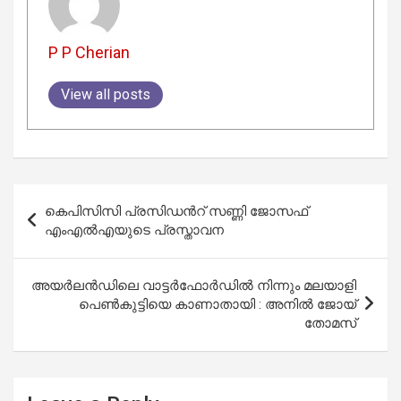
P P Cherian
View all posts
Post
കെപിസിസി പ്രസിഡൻറ് സണ്ണി ജോസഫ്
navigation
എംഎൽഎയുടെ പ്രസ്താവന
അയർലൻഡിലെ വാട്ടർഫോർഡിൽ നിന്നും മലയാളി
പെൺകുട്ടിയെ കാണാതായി : അനിൽ ജോയ്
തോമസ്