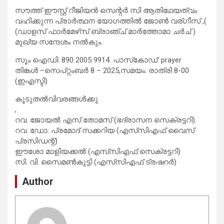
സൗത്ത് ഈസ്റ്റ് റീജിയൻ സെന്റർ സി ആതിഥേയത്വം
വഹിക്കുന്ന പ്രാർത്ഥന യോഗത്തിൽ ജോൺ വര്ഗീസ് ,(
(ഡാളസ് ഫാർമേഴ്‌സ് ബ്രാഞ്ച് മാർത്തോമാ ചർച് )
മുഖ്യ സന്ദേശം നൽകും.
സൂം ഐഡി: 890 2005 9914. പാസ്‌കോഡ്: prayer
തിങ്കൾ –സെപ്റ്റംബർ 8 – 2025,സമയം: രാത്രി 8-00
(ഇഎസ്ടി)
കൂടുതൽവിവരങ്ങൾക്കു
,
റവ. ജോയൽ എസ് തോമസ് (ഭദ്രാസന സെക്രട്ടറി).
റവ. ഡോ. പ്രമോദ് സക്കറിയ (എസ്‌സി‌എഫ് വൈസ്
പ്രസിഡന്റ്)
ഈശോ മാളിയക്കൽ (എസ്‌സി‌എഫ് സെക്രട്ടറി)
സി. വി. സൈമൺകുട്ടി (എസ്‌സി‌എഫ് ട്രഷറർ)
Author