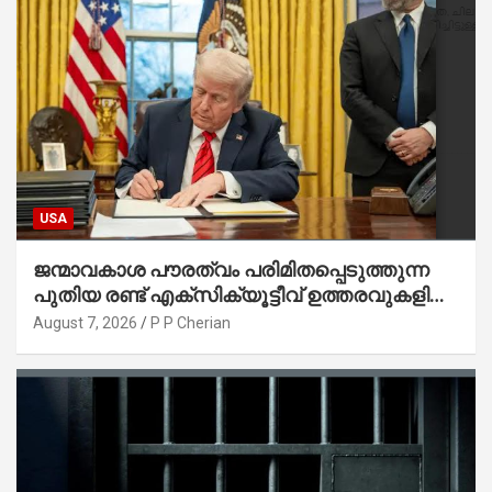
USA
ജന്മാവകാശ പൗരത്വം പരിമിതപ്പെടുത്തുന്ന
പുതിയ രണ്ട് എക്സിക്യൂട്ടീവ് ഉത്തരവുകളിൽ
ട്രംപ് ഒപ്പുവെച്ചു
August 7, 2026
P P Cherian