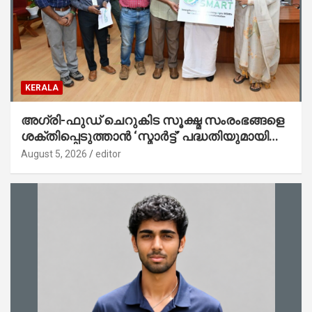
KERALA
അഗ്രി-ഫുഡ് ചെറുകിട സൂക്ഷ്മ സംരംഭങ്ങളെ
ശക്തിപ്പെടുത്താന്‍ ‘സ്മാര്‍ട്ട്’ പദ്ധതിയുമായി
കേര; ലോഗോ മുഖ്യമന്ത്രി പ്രകാശനം
August 5, 2026
editor
ചെയ്തു