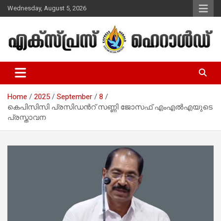
Skip
Wednesday, August 5, 2026
to
content
Malayalam Christian News
Express Herald – Malayalam
Christian News
Home
2025
September
8
കെപിസിസി പ്രസിഡൻറ് സണ്ണി ജോസഫ് എംഎൽഎയുടെ
പ്രസ്താവന