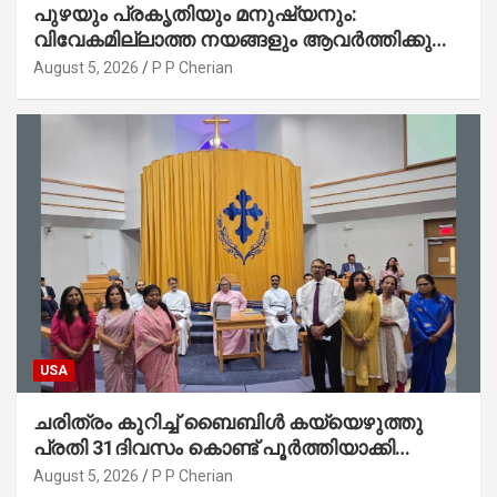
പുഴയും പ്രകൃതിയും മനുഷ്യനും:
വിവേകമില്ലാത്ത നയങ്ങളും ആവർത്തിക്കുന്ന
ദുരന്തങ്ങളും : റവ. ജെയിംസ് കെ.
August 5, 2026
P P Cherian
ജോൺ(ലബ്ബക്ക്, ടെക്സാസ്)
USA
ചരിത്രം കുറിച്ച് ബൈബിൾ കയ്യെഴുത്തു
പ്രതി 31ദിവസം കൊണ്ട് പൂർത്തിയാക്കി
മാർത്തോമ്മാ ചർച്ച് ഓഫ് ഡാളസ് ഫാർമേഴ്‌സ്
August 5, 2026
P P Cherian