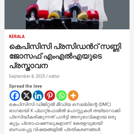
KERALA
കെപിസിസി പ്രസിഡൻറ് സണ്ണി
ജോസഫ് എംഎൽഎയുടെ
പ്രസ്താവന
September 8, 2025
editor
Spread the love
കെപിസിസി ഡിജിറ്റൽ മീഡിയ സെല്ലിന്റെ (DMC)
ഭാഗമായി X പ്ലാറ്റ്ഫോമിൽ പോസ്റ്റുകൾ തയ്യാറാക്കി
പ്രസിദ്ധീകരിക്കുന്നത് പാർട്ടി അനുഭാവികളായ ഒരു
കൂട്ടം പ്രൊഫഷണലുകളാണ്. കേരളവുമായി
ബന്ധപ്പെട്ട വിഷയങ്ങളിൽ പ്രതികരണങ്ങൾ