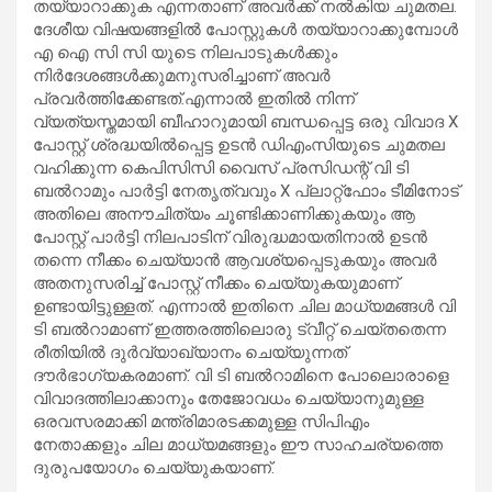
തയ്യാറാക്കുക എന്നതാണ് അവർക്ക് നൽകിയ ചുമതല.
ദേശീയ വിഷയങ്ങളിൽ പോസ്റ്റുകൾ തയ്യാറാക്കുമ്പോൾ
എ ഐ സി സി യുടെ നിലപാടുകൾക്കും
നിർദേശങ്ങൾക്കുമനുസരിച്ചാണ് അവർ
പ്രവർത്തിക്കേണ്ടത്.എന്നാൽ ഇതിൽ നിന്ന്
വ്യത്യസ്തമായി ബീഹാറുമായി ബന്ധപ്പെട്ട ഒരു വിവാദ X
പോസ്റ്റ്‌ ശ്രദ്ധയിൽപ്പെട്ട ഉടൻ ഡിഎംസിയുടെ ചുമതല
വഹിക്കുന്ന കെപിസിസി വൈസ് പ്രസിഡന്റ് വി ടി
ബൽറാമും പാർട്ടി നേതൃത്വവും X പ്ലാറ്റ്ഫോം ടീമിനോട്
അതിലെ അനൗചിത്യം ചൂണ്ടിക്കാണിക്കുകയും ആ
പോസ്റ്റ്‌ പാർട്ടി നിലപാടിന് വിരുദ്ധമായതിനാൽ ഉടൻ
തന്നെ നീക്കം ചെയ്യാൻ ആവശ്യപ്പെടുകയും അവർ
അതനുസരിച്ച് പോസ്റ്റ്‌ നീക്കം ചെയ്യുകയുമാണ്
ഉണ്ടായിട്ടുള്ളത്. എന്നാൽ ഇതിനെ ചില മാധ്യമങ്ങൾ വി
ടി ബൽറാമാണ്‌ ഇത്തരത്തിലൊരു ട്വീറ്റ് ചെയ്തതെന്ന
രീതിയിൽ ദുർവ്യാഖ്യാനം ചെയ്യുന്നത്
ദൗർഭാഗ്യകരമാണ്. വി ടി ബൽറാമിനെ പോലൊരാളെ
വിവാദത്തിലാക്കാനും തേജോവധം ചെയ്യാനുമുള്ള
ഒരവസരമാക്കി മന്ത്രിമാരടക്കമുള്ള സിപിഎം
നേതാക്കളും ചില മാധ്യമങ്ങളും ഈ സാഹചര്യത്തെ
ദുരുപയോഗം ചെയ്യുകയാണ്.