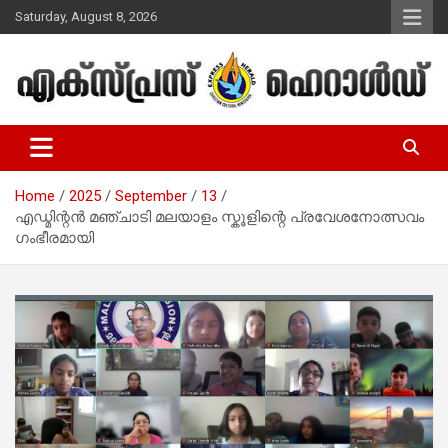
Skip
Saturday, August 8, 2026
to
content
Malayalam Christian News
Express Herald – Malayalam
Christian News
Home
2025
September
13
എഡ്മിന്റൻ മഞ്ചാടി മലയാളം സ്കൂളിന്റെ പ്രവേശനോത്സവം
ഗംഭീരമായി