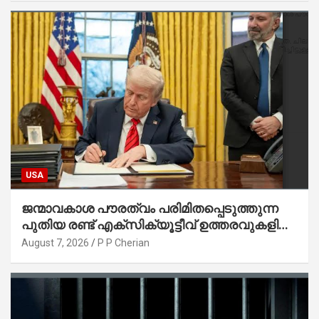
USA
ജന്മാവകാശ പൗരത്വം പരിമിതപ്പെടുത്തുന്ന
പുതിയ രണ്ട് എക്സിക്യൂട്ടീവ് ഉത്തരവുകളിൽ
ട്രംപ് ഒപ്പുവെച്ചു
August 7, 2026
P P Cherian