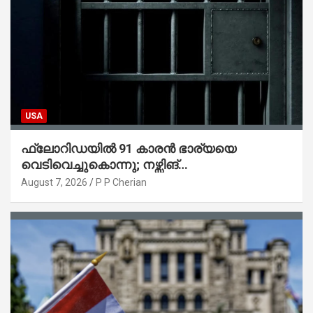
USA
ഫ്ലോറിഡയിൽ 91 കാരൻ ഭാര്യയെ
വെടിവെച്ചുകൊന്നു; നഴ്സിങ്
ഹോമിലാക്കില്ലെന്ന് നൽകിയ വാഗ്ദാനം
August 7, 2026
P P Cherian
പാലിച്ചതായി മൊഴി