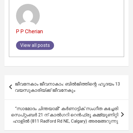
P P Cherian
View all posts
Post
ജീവനേകാം ജീവനാകാം: ബില്‍ജിത്തിന്റെ ഹൃദയം 13
navigation
വയസുകാരിയ്ക്ക് ജീവനേകും
“സാമോദം ചിന്തയാമി” കർണാട്ടിക് സംഗീത കച്ചേരി
സെപ്റ്റംബർ 21 ന് കാൽഗറി റെൻഫ്രൂ കമ്മ്യൂണിറ്റി
ഹാളിൽ (811 Radford Rd NE, Calgary) അരങ്ങേറുന്നു