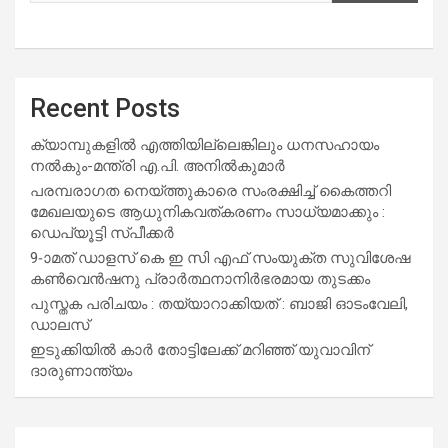
Recent Posts
ക്യാമ്പുകളിൽ എത്തിയില്ലെങ്കിലും ധനസഹായം
നൽകും-മന്ത്രി എ.പി. അനിൽകുമാർ
പരമ്പരാഗത നെയ്ത്തുകാരെ സംരക്ഷിച്ച് കൈത്തറി
മേഖലയുടെ ആധുനികവത്കരണം സാധ്യമാക്കും :
ഡെപ്യൂട്ടി സ്പീക്കർ
9-ാമത് ഡാളസ് കെ ഇ സി എഫ് സംയുക്ത സുവിശേഷ
കൺവെൻഷനു പ്രാർത്ഥനാനിർഭരമായ തുടക്കം
പുസ്തക പരിചയം : തയ്യാറാക്കിയത് : ബാജി ഓടംവേലി,
ഡാലസ്
ഇടുക്കിയിൽ കാർ തോട്ടിലേക്ക് മറിഞ്ഞ് യുവാവിന്
ദാരുണാന്ത്യം