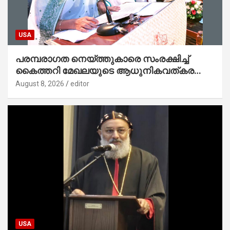
USA
പരമ്പരാഗത നെയ്ത്തുകാരെ സംരക്ഷിച്ച്
കൈത്തറി മേഖലയുടെ ആധുനികവത്കരണം
സാധ്യമാക്കും : ഡെപ്യൂട്ടി സ്പീക്കർ
August 8, 2026
editor
USA