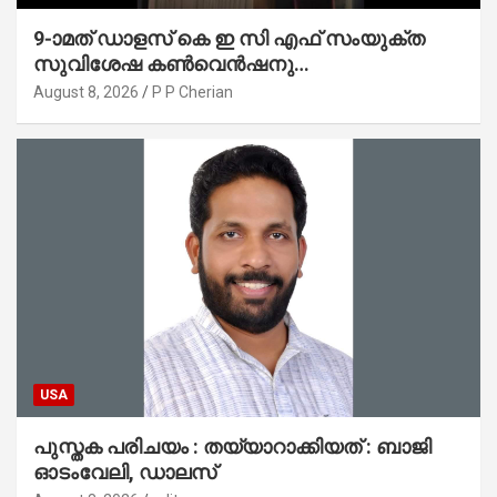
9-ാമത് ഡാളസ് കെ ഇ സി എഫ് സംയുക്ത
സുവിശേഷ കൺവെൻഷനു
പ്രാർത്ഥനാനിർഭരമായ തുടക്കം
August 8, 2026
P P Cherian
USA
പുസ്തക പരിചയം : തയ്യാറാക്കിയത് : ബാജി
ഓടംവേലി, ഡാലസ്