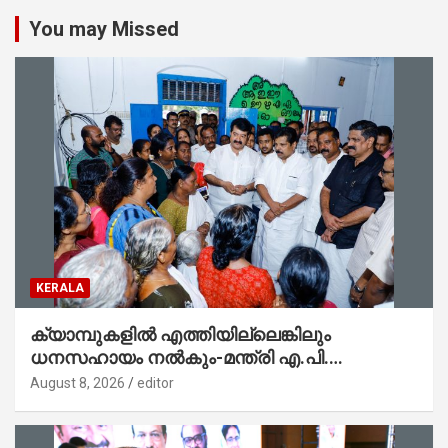
You may Missed
KERALA
ക്യാമ്പുകളിൽ എത്തിയില്ലെങ്കിലും
ധനസഹായം നൽകും-മന്ത്രി എ.പി.
അനിൽകുമാർ
August 8, 2026
editor