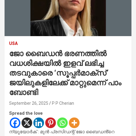
USA
ജോ ബൈഡൻ ഭരണത്തിൽ
വധശിക്ഷയിൽ ഇളവ് ലഭിച്ച
തടവുകാരെ ‘സൂപ്പർമാക്സ്’
ജയിലുകളിലേക്ക് മാറ്റുമെന്ന് പാം
ബോണ്ടി
September 26, 2025
P P Cherian
Spread the love
ന്യൂയോർക് : മുൻ പ്രസിഡന്റ് ജോ ബൈഡൻ്റെ