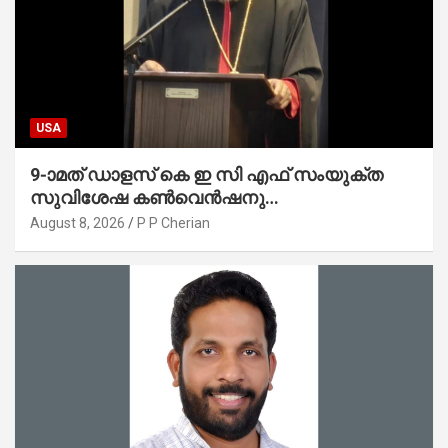
USA
9-ാമത് ഡാളസ് കെ ഇ സി എഫ് സംയുക്ത
സുവിശേഷ കൺവെൻഷനു
പ്രാർത്ഥനാനിർഭരമായ തുടക്കം
August 8, 2026
P P Cherian