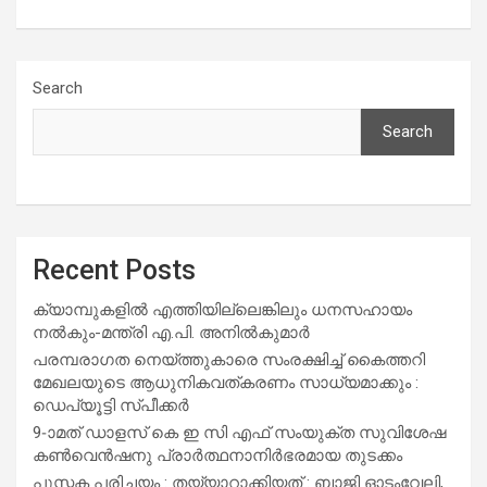
Search
Search
Recent Posts
ക്യാമ്പുകളിൽ എത്തിയില്ലെങ്കിലും ധനസഹായം
നൽകും-മന്ത്രി എ.പി. അനിൽകുമാർ
പരമ്പരാഗത നെയ്ത്തുകാരെ സംരക്ഷിച്ച് കൈത്തറി
മേഖലയുടെ ആധുനികവത്കരണം സാധ്യമാക്കും :
ഡെപ്യൂട്ടി സ്പീക്കർ
9-ാമത് ഡാളസ് കെ ഇ സി എഫ് സംയുക്ത സുവിശേഷ
കൺവെൻഷനു പ്രാർത്ഥനാനിർഭരമായ തുടക്കം
പുസ്തക പരിചയം : തയ്യാറാക്കിയത് : ബാജി ഓടംവേലി,