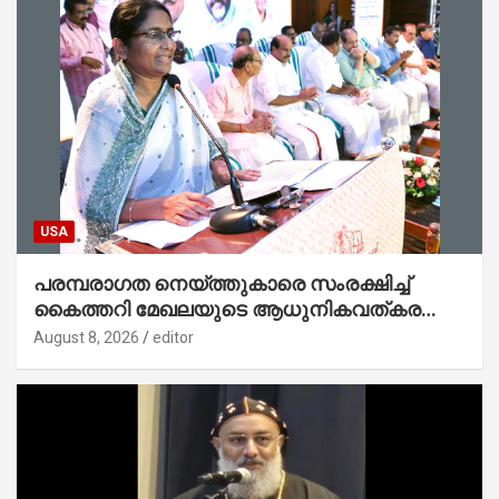
USA
പരമ്പരാഗത നെയ്ത്തുകാരെ സംരക്ഷിച്ച്
കൈത്തറി മേഖലയുടെ ആധുനികവത്കരണം
സാധ്യമാക്കും : ഡെപ്യൂട്ടി സ്പീക്കർ
August 8, 2026
editor