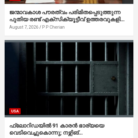
ജന്മാവകാശ പൗരത്വം പരിമിതപ്പെടുത്തുന്ന
പുതിയ രണ്ട് എക്സിക്യൂട്ടീവ് ഉത്തരവുകളിൽ
ട്രംപ് ഒപ്പുവെച്ചു
August 7, 2026
P P Cherian
USA
ഫ്ലോറിഡയിൽ 91 കാരൻ ഭാര്യയെ
വെടിവെച്ചുകൊന്നു; നഴ്സിങ്