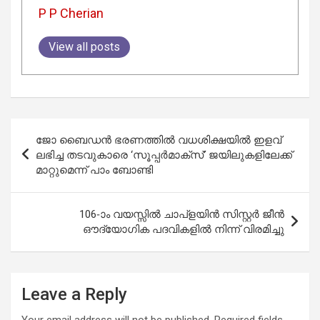
P P Cherian
View all posts
Post
ജോ ബൈഡൻ ഭരണത്തിൽ വധശിക്ഷയിൽ ഇളവ്
navigation
ലഭിച്ച തടവുകാരെ ‘സൂപ്പർമാക്സ്’ ജയിലുകളിലേക്ക്
മാറ്റുമെന്ന് പാം ബോണ്ടി
106-ാം വയസ്സിൽ ചാപ്‌ളയിൻ സിസ്റ്റർ ജീൻ
ഔദ്യോഗിക പദവികളിൽ നിന്ന് വിരമിച്ചു
Leave a Reply
Your email address will not be published.
Required fields