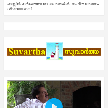
ഓസ്റ്റിൻ മാർത്തോമാ ദേവാലയത്തിൽ സംഗീത ധ്യാനം
ശ്രദ്ധേയമായി