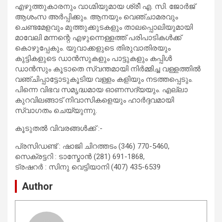
എഴുത്തുകാരനും വാഗ്മിയുമായ ശ്രീ എ. സി. ജോർജ്
ആശംസ അർപ്പിക്കും. ആനയും വെഞ്ചാമരവും
ചെണ്ടമേളവും മുത്തുക്കുടകളും താലപ്പൊലിയുമായി
മാവേലി മന്നന്റെ എഴുന്നെള്ളത്ത് പരിപാടികൾക്ക്
കൊഴുപ്പേകും. യുവാക്കളുടെ തിരുവാതിരയും
കുട്ടികളുടെ ഡാൻസുകളും പാട്ടുകളും കപ്പിൾ
ഡാൻസും കൂടാതെ സ്വന്തമായി നിർമ്മിച്ച വള്ളത്തിൽ
വഞ്ചിപ്പാട്ടോടുകൂടിയ വള്ളം കളിയും നടത്തപ്പെടും.
പിന്നെ വിഭവ സമൃദ്ധമായ ഓണസദ്യയും. എല്ലാ
കുറവിലങ്ങാട് നിവാസികളെയും ഹാർദ്ദവമായി
സ്വാഗതം ചെയ്യുന്നു. ‎
കൂടുതൽ വിവരങ്ങൾക്ക് :-
പ്രസിഡണ്ട്‌ : ഷാജി ചിറത്തടം (346) 770-5460,
സെക്രട്ടറി : ടാസ്മോൻ (281) 691-1868,
ട്രഷറർ : സിനു വെട്ടിയാനി (407) 435-6539
Author