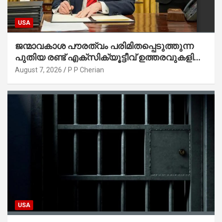
USA
ജന്മാവകാശ പൗരത്വം പരിമിതപ്പെടുത്തുന്ന
പുതിയ രണ്ട് എക്സിക്യൂട്ടീവ് ഉത്തരവുകളിൽ
ട്രംപ് ഒപ്പുവെച്ചു
August 7, 2026
P P Cherian
USA