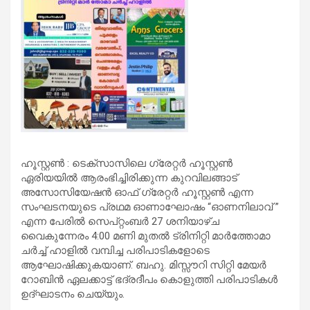
ഹൂസ്റ്റൺ : ടെക്‌സാസിലെ ഗ്രേറ്റർ ഹൂസ്റ്റൺ
ഏരിയയിൽ ആരംഭിച്ചിരിക്കുന്ന കുറവിലങ്ങാട്
അസോസിയേഷൻ ഓഫ് ഗ്രേറ്റർ ഹൂസ്റ്റൺ എന്ന
സംഘടനയുടെ പ്രഥമ ഓണാഘോഷം “ഓണനിലാവ് ”
എന്ന പേരിൽ സെപ്റ്റംബർ 27 ശനിയാഴ്ച
വൈകുന്നേരം 4:00 മണി മുതൽ ട്രിനിറ്റി മാർത്തോമാ
ചർച്ച് ഹാളിൽ വമ്പിച്ച പരിപാടികളോടെ
ആഘോഷിക്കുകയാണ്. ബഹു. മിസ്സൗറി സിറ്റി മേയർ
റോബിൻ ഏലക്കാട്ട് ഭദ്രദീപം കൊളുത്തി പരിപാടികൾ
ഉദ്ഘാടനം ചെയ്യും.