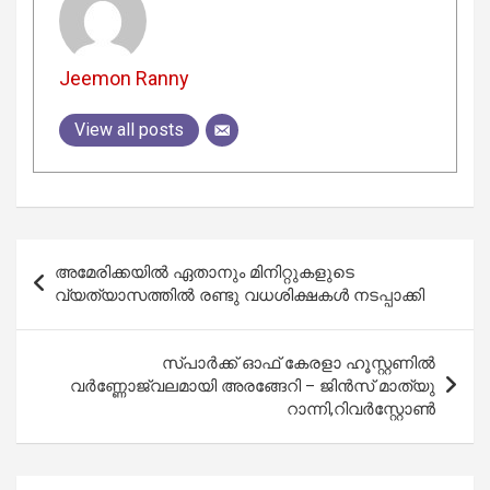
Jeemon Ranny
View all posts
Post
അമേരിക്കയിൽ ഏതാനും മിനിറ്റുകളുടെ
navigation
വ്യത്യാസത്തിൽ രണ്ടു വധശിക്ഷകൾ നടപ്പാക്കി
സ്പാർക്ക് ഓഫ് കേരളാ ഹൂസ്റ്റണിൽ
വർണ്ണോജ്വലമായി അരങ്ങേറി – ജിൻസ് മാത്യു
റാന്നി,റിവർസ്റ്റോൺ