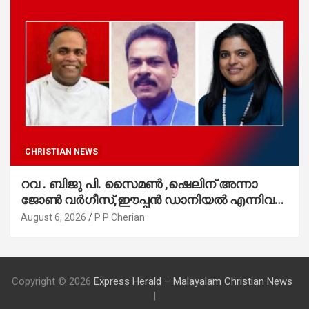
CHRISTIAN NEWS
റവ . ബിജു പി. സൈമൺ ,ഷെലിന് അന്നാ
ജോൺ വർഗീസ്,ഈപ്പൻ ഡാനിയൽ എന്നിവർ
മാർത്തോമാ സഭാ കൗൺസിലിലേക്കു
August 6, 2026
P P Cherian
തിരഞ്ഞെടുക്കപ്പെട്ടു
Copyright © 2026
Express Herald – Malayalam Christian News