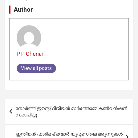
Author
P P Cherian
View all posts
Post
നോർത്ത് ഈസ്റ്റ് റീജിയൻ മാർത്തോമ്മ കൺവൻഷൻ
navigation
സമാപിച്ചു
ഇന്ത്യൻ ഫാർമ ഭീമന്മാർ യുഎസിലെ മരുന്നുകൾ