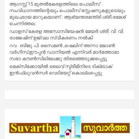
ആഗസ്റ്റ് 15 മുതല്‍കേരളത്തിലെ പൊലീസ്
സംവിധാനത്തിന്റെയും പൊലീസ് സ്റ്റേഷനുകളുടെയും
മുഖഛായ മാറുകയാണ് : ആഭ്യന്തരമന്ത്രി ശ്രീ.രമേശ്
ചെന്നിത്തല
ഡാളസ് കേരള അസോസിയേഷൻ മേയർ ശ്രീ. വി. വി.
രാജേഷിന് ഉജ്വല സ്വീകരണം നൽകി
റവ . ബിജു പി. സൈമൺ ,ഷെലിന് അന്നാ ജോൺ
വർഗീസ്,ഈപ്പൻ ഡാനിയൽ എന്നിവർ മാർത്തോമാ
സഭാ കൗൺസിലിലേക്കു തിരഞ്ഞെടുക്കപ്പെട്ടു
മെക്സിക്കോയിൽ ലൈവ് സ്ട്രീമിനിടെ ടിക്‌ടോക്
ഇൻഫ്ലുവൻസർ വെടിയേറ്റ് കൊല്ലപ്പെട്ടു