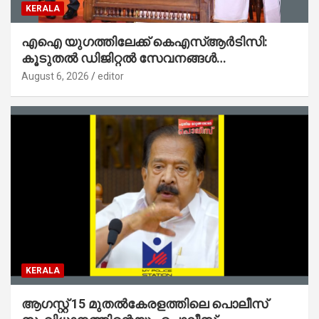
KERALA
എഐ യുഗത്തിലേക്ക് കെഎസ്ആർടിസി:
കൂടുതൽ ഡിജിറ്റൽ സേവനങ്ങൾ
ജനങ്ങളിലേക്കെത്തിക്കും – മന്ത്രി സി പി
August 6, 2026
editor
ജോൺ
KERALA
ആഗസ്റ്റ് 15 മുതല്‍കേരളത്തിലെ പൊലീസ്