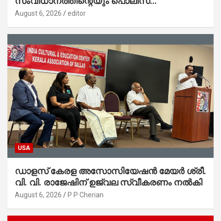
സംവിധാനത്തിന്റെയും പൊലീസ്
സ്റ്റേഷനുകളുടെയും മുഖഛായ മാറുകയാണ് :
August 6, 2026
editor
ആഭ്യന്തരമന്ത്രി ശ്രീ.രമേശ് ചെന്നിത്തല
USA
ഡാളസ് കേരള അസോസിയേഷൻ മേയർ ശ്രീ.
വി. വി. രാജേഷിന് ഉജ്വല സ്വീകരണം നൽകി
August 6, 2026
P P Cherian