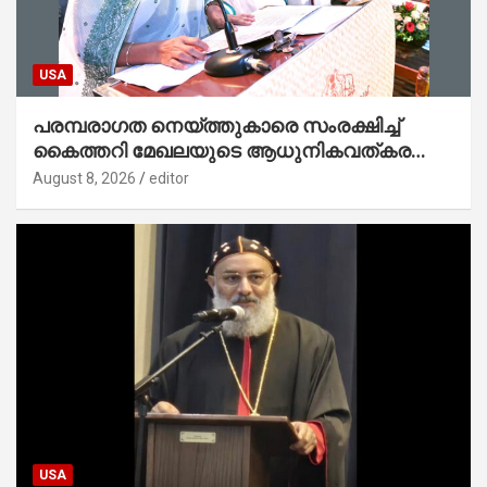
USA
പരമ്പരാഗത നെയ്ത്തുകാരെ സംരക്ഷിച്ച്
കൈത്തറി മേഖലയുടെ ആധുനികവത്കരണം
സാധ്യമാക്കും : ഡെപ്യൂട്ടി സ്പീക്കർ
August 8, 2026
editor
USA