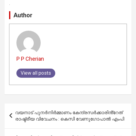
.
Author
P P Cherian
View all posts
Post
വയനാട് പുനർനിർമ്മാണം കേന്ദ്രസർക്കാരിൻ്റേത്
navigation
രാഷ്ട്രീയ വിവേചനം : കെസി വേണുഗോപാൽ എംപി