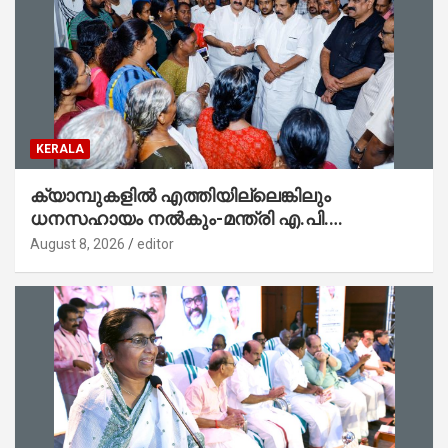
KERALA
ക്യാമ്പുകളിൽ എത്തിയില്ലെങ്കിലും
ധനസഹായം നൽകും-മന്ത്രി എ.പി.
അനിൽകുമാർ
August 8, 2026
editor