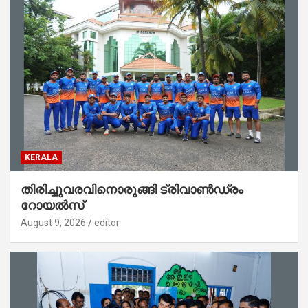
KERALA
തിരിച്ചുവരവിനൊരുങ്ങി ട്രിവാൺഡ്രം
റോയൽസ്
August 9, 2026
editor