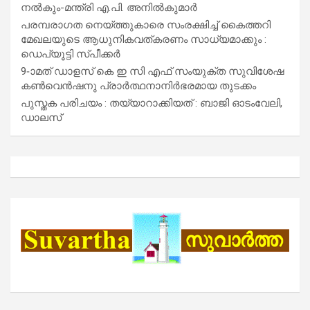
നൽകും-മന്ത്രി എ.പി. അനിൽകുമാർ
പരമ്പരാഗത നെയ്ത്തുകാരെ സംരക്ഷിച്ച് കൈത്തറി
മേഖലയുടെ ആധുനികവത്കരണം സാധ്യമാക്കും :
ഡെപ്യൂട്ടി സ്പീക്കർ
9-ാമത് ഡാളസ് കെ ഇ സി എഫ് സംയുക്ത സുവിശേഷ
കൺവെൻഷനു പ്രാർത്ഥനാനിർഭരമായ തുടക്കം
പുസ്തക പരിചയം : തയ്യാറാക്കിയത് : ബാജി ഓടംവേലി,
ഡാലസ്