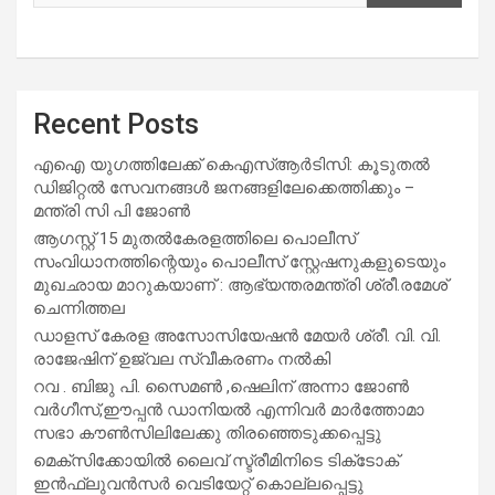
Recent Posts
എഐ യുഗത്തിലേക്ക് കെഎസ്ആർടിസി: കൂടുതൽ
ഡിജിറ്റൽ സേവനങ്ങൾ ജനങ്ങളിലേക്കെത്തിക്കും –
മന്ത്രി സി പി ജോൺ
ആഗസ്റ്റ് 15 മുതല്‍കേരളത്തിലെ പൊലീസ്
സംവിധാനത്തിന്റെയും പൊലീസ് സ്റ്റേഷനുകളുടെയും
മുഖഛായ മാറുകയാണ് : ആഭ്യന്തരമന്ത്രി ശ്രീ.രമേശ്
ചെന്നിത്തല
ഡാളസ് കേരള അസോസിയേഷൻ മേയർ ശ്രീ. വി. വി.
രാജേഷിന് ഉജ്വല സ്വീകരണം നൽകി
റവ . ബിജു പി. സൈമൺ ,ഷെലിന് അന്നാ ജോൺ
വർഗീസ്,ഈപ്പൻ ഡാനിയൽ എന്നിവർ മാർത്തോമാ
സഭാ കൗൺസിലിലേക്കു തിരഞ്ഞെടുക്കപ്പെട്ടു
മെക്സിക്കോയിൽ ലൈവ് സ്ട്രീമിനിടെ ടിക്‌ടോക്
ഇൻഫ്ലുവൻസർ വെടിയേറ്റ് കൊല്ലപ്പെട്ടു