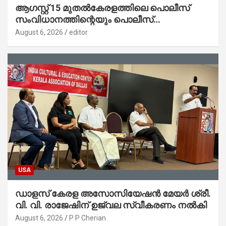
ആഗസ്റ്റ് 15 മുതല്‍കേരളത്തിലെ പൊലീസ്
സംവിധാനത്തിന്റെയും പൊലീസ്
സ്റ്റേഷനുകളുടെയും മുഖഛായ മാറുകയാണ് :
August 6, 2026
editor
ആഭ്യന്തരമന്ത്രി ശ്രീ.രമേശ് ചെന്നിത്തല
USA
ഡാളസ് കേരള അസോസിയേഷൻ മേയർ ശ്രീ.
വി. വി. രാജേഷിന് ഉജ്വല സ്വീകരണം നൽകി
August 6, 2026
P P Cherian