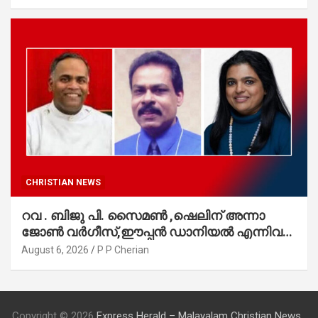
CHRISTIAN NEWS
റവ . ബിജു പി. സൈമൺ ,ഷെലിന് അന്നാ
ജോൺ വർഗീസ്,ഈപ്പൻ ഡാനിയൽ എന്നിവർ
മാർത്തോമാ സഭാ കൗൺസിലിലേക്കു
August 6, 2026
P P Cherian
തിരഞ്ഞെടുക്കപ്പെട്ടു
Copyright © 2026
Express Herald – Malayalam Christian News