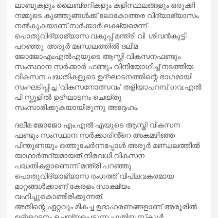
ലാബുകളും ലൈബ്രറികളും കളിസ്ഥലങ്ങളും ഒരുക്കി
നമ്മുടെ കുഞ്ഞുങ്ങൾക്ക് ലോകോത്തര വിദ്യാഭ്യാസം
നൽകുകയാണ് സർക്കാർ ലക്ഷ്യമെന്ന്
പൊതുവിദ്യാഭ്യാസ വകുപ്പ് മന്ത്രി വി. ശിവൻകുട്ടി
പറഞ്ഞു. അരൂർ മണ്ഡലത്തിൽ ദലീമ
ജോജോഎംഎൽഎയുടെ ആസ്തി വികസനഫണ്ടും
സംസ്ഥാന സർക്കാർ ഫണ്ടും വിനിയോഗിച്ച് നടത്തിയ
വികസന പദ്ധതികളുടെ ഉദ്ഘാടനത്തിന്റെ ഭാഗമായി
സംഘടിപ്പിച്ച ‘വികസനോത്സവം’ തളിയാപറമ്പ് ഗവ.എൽ
പി സ്കൂളിൽ ഉദ്ഘാടനം ചെയ്തു
സംസാരിക്കുകയായിരുന്നു അദ്ദേഹം.
ദലീമ ജോജോ എം.എൽ.എയുടെ ആസ്തി വികസന
ഫണ്ടും സംസ്ഥാന സർക്കാരിൻ്റെ അകമഴിഞ്ഞ
പിന്തുണയും ഒത്തുചേർന്നപ്പോൾ അരൂർ മണ്ഡലത്തിൽ
യാഥാർത്ഥ്യമായത് നിരവധി വികസന
പദ്ധതികളാണെന്ന് മന്ത്രി പറഞ്ഞു.
പൊതുവിദ്യാഭ്യാസ രംഗത്ത് വിപ്ലവകരമായ
മാറ്റങ്ങൾക്കാണ് കേരളം സാക്ഷ്യം
വഹിച്ചുകൊണ്ടിരിക്കുന്നത്.
അതിന്റെ ഏറ്റവും മികച്ച ഉദാഹരണങ്ങളാണ് അരൂരിൽ
ഉദ്ഘാടനം ചെയ്യപ്പെടുന്ന പുതിയ സ്‌കൂൾ