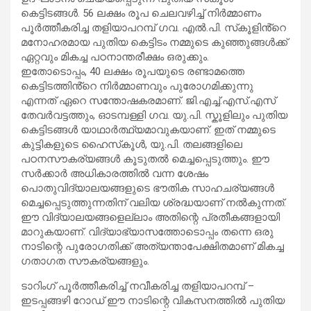
കെട്ടിടങ്ങൾ. 56 ലക്ഷം രൂപ ചെലവഴിച്ച് നിർമ്മാണം
പൂർത്തീകരിച്ച തളിയാപറമ്പ് ഗവ. എൽ.പി. സ്‌കൂളിൻ്റെ
മനോഹരമായ പുതിയ കെട്ടിടം നമ്മുടെ കുഞ്ഞുങ്ങൾക്ക്
ഏറ്റവും മികച്ച പഠനാന്തരീക്ഷം ഒരുക്കും.
ഇതോടൊപ്പം, 40 ലക്ഷം രൂപയുടെ രണ്ടാമത്തെ
കെട്ടിടത്തിൻ്റെ നിർമ്മാണവും പുരോഗമിക്കുന്നു
എന്നത് ഏറെ സന്തോഷകരമാണ്. ജി.എച്ച്.എസ്.എസ്
തേവർവട്ടത്തും, ഓടമ്പള്ളി ഗവ. യു.പി. സ്കൂളിലും പുതിയ
കെട്ടിടങ്ങൾ യാഥാർത്ഥ്യമാവുകയാണ്. ഇത് നമ്മുടെ
കുട്ടികളുടെ ഹൈസ്‌കൂൾ, യു.പി. തലങ്ങളിലെ
പഠനസൗകര്യങ്ങൾ കൂടുതൽ മെച്ചപ്പെടുത്തും. ഈ
സർക്കാർ അധികാരത്തിൽ വന്ന ശേഷം
പൊതുവിദ്യാലയങ്ങളുടെ ഭൗതിക സാഹചര്യങ്ങൾ
മെച്ചപ്പെടുത്തുന്നതിന് വലിയ ശ്രദ്ധയാണ് നൽകുന്നത്.
ഈ വിദ്യാലയങ്ങളെല്ലാം അതിന്റെ പ്രതീകങ്ങളായി
മാറുകയാണ്. വിദ്യാഭ്യാസത്തോടൊപ്പം തന്നെ ഒരു
നാടിന്റെ പുരോഗതിക്ക് അത്യന്താപേക്ഷിതമാണ് മികച്ച
ഗതാഗത സൗകര്യങ്ങളും.
ടാറിംഗ് പൂർത്തീകരിച്ച് നവീകരിച്ച തളിയാപറമ്പ് –
ഇടപ്പങ്ങഴി റോഡ് ഈ നാടിന്റെ വികസനത്തിൽ പുതിയ