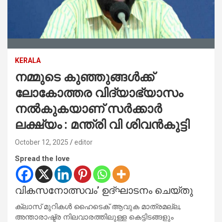
KERALA
നമ്മുടെ കുഞ്ഞുങ്ങൾക്ക്
ലോകോത്തര വിദ്യാഭ്യാസം
നൽകുകയാണ് സർക്കാർ
ലക്ഷ്യം : മന്ത്രി വി ശിവൻകുട്ടി
October 12, 2025
editor
Spread the love
വികസനോത്സവം’ ഉദ്ഘാടനം ചെയ്തു
ക്ലാസ് മുറികൾ ഹൈടെക് ആവുക മാത്രമല്ല,
അന്താരാഷ്ട്ര നിലവാരത്തിലുള്ള കെട്ടിടങ്ങളും