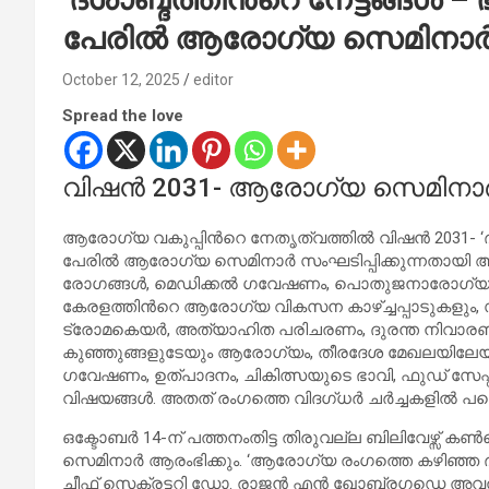
പേരില്‍ ആരോഗ്യ സെമിനാ
October 12, 2025
editor
Spread the love
വിഷൻ 2031- ആരോഗ്യ സെമിനാർ 
ആരോഗ്യ വകുപ്പിന്‍റെ നേതൃത്വത്തിൽ വിഷൻ 2031- ‘ദശാബ്ദ
പേരില്‍ ആരോഗ്യ സെമിനാർ സംഘടിപ്പിക്കുന്നതായി ആര
രോഗങ്ങള്‍, മെഡിക്കല്‍ ഗവേഷണം, പൊതുജനാരോഗ്യത്
കേരളത്തിന്‍റെ ആരോഗ്യ വികസന കാഴ്ച്ചപ്പാടുകളും,
ട്രോമകെയര്‍, അത്യാഹിത പരിചരണം, ദുരന്ത നിവാരണ
കുഞ്ഞുങ്ങളുടേയും ആരോഗ്യം, തീരദേശ മേഖലയിലേയു
ഗവേഷണം, ഉത്പാദനം, ചികിത്സയുടെ ഭാവി, ഫുഡ് സേഫ്റ
വിഷയങ്ങള്‍. അതത് രംഗത്തെ വിദഗ്ധര്‍ ചര്‍ച്ചകളില്‍ പങ്കെ
ഒക്ടോബർ 14-ന് പത്തനംതിട്ട തിരുവല്ല ബിലിവേഴ്സ് 
സെമിനാര്‍ ആരംഭിക്കും. ‘ആരോഗ്യ രംഗത്തെ കഴിഞ്ഞ 
ചീഫ് സെക്രട്ടറി ഡോ. രാജന്‍ എൻ ഖോബ്രഗഡെ അവതരിപ