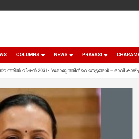
EWS
COLUMNS
NEWS
PRAVASI
CHARAM
ത്തിൽ വിഷൻ 2031- ‘ദശാബ്ദത്തിന്‍റെ നേട്ടങ്ങള്‍ – ഭാവി കാഴ്