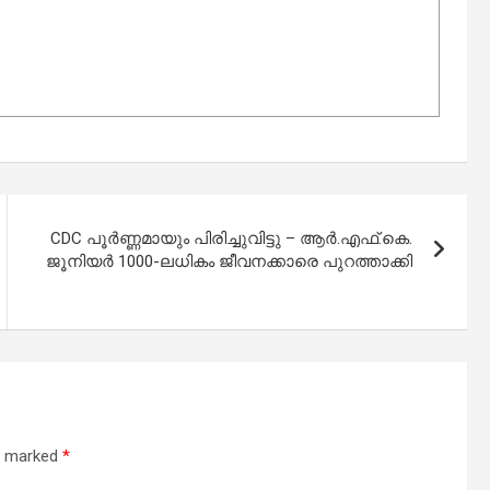
CDC പൂർണ്ണമായും പിരിച്ചുവിട്ടു – ആർ.എഫ്.കെ.
ജൂനിയർ 1000-ലധികം ജീവനക്കാരെ പുറത്താക്കി
re marked
*