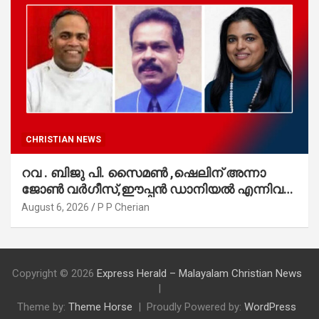
CHRISTIAN NEWS
റവ . ബിജു പി. സൈമൺ ,ഷെലിന് അന്നാ
ജോൺ വർഗീസ്,ഈപ്പൻ ഡാനിയൽ എന്നിവർ
മാർത്തോമാ സഭാ കൗൺസിലിലേക്കു
August 6, 2026
P P Cherian
തിരഞ്ഞെടുക്കപ്പെട്ടു
Copyright © 2026
Express Herald – Malayalam Christian News
Theme by:
Theme Horse
Proudly Powered by:
WordPress