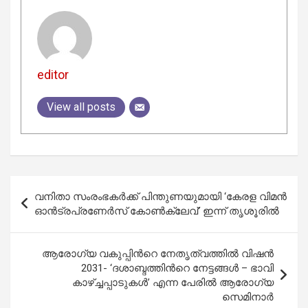
editor
View all posts
Post
വനിതാ സംരംഭകർക്ക് പിന്തുണയുമായി ‘കേരള വിമൻ
navigation
ഓൻട്രപ്രണേർസ് കോൺക്ലേവ്’ ഇന്ന് തൃശൂരിൽ
ആരോഗ്യ വകുപ്പിന്‍റെ നേതൃത്വത്തിൽ വിഷൻ
2031- ‘ദശാബ്ദത്തിന്‍റെ നേട്ടങ്ങള്‍ – ഭാവി
കാഴ്ച്ചപ്പാടുകള്‍’ എന്ന പേരില്‍ ആരോഗ്യ
സെമിനാർ