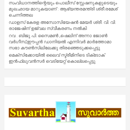
സംവിധാനത്തിന്റെയും പൊലീസ് സ്റ്റേഷനുകളുടെയും
മുഖഛായ മാറുകയാണ് : ആഭ്യന്തരമന്ത്രി ശ്രീ.രമേശ്
ചെന്നിത്തല
ഡാളസ് കേരള അസോസിയേഷൻ മേയർ ശ്രീ. വി. വി.
രാജേഷിന് ഉജ്വല സ്വീകരണം നൽകി
റവ . ബിജു പി. സൈമൺ ,ഷെലിന് അന്നാ ജോൺ
വർഗീസ്,ഈപ്പൻ ഡാനിയൽ എന്നിവർ മാർത്തോമാ
സഭാ കൗൺസിലിലേക്കു തിരഞ്ഞെടുക്കപ്പെട്ടു
മെക്സിക്കോയിൽ ലൈവ് സ്ട്രീമിനിടെ ടിക്‌ടോക്
ഇൻഫ്ലുവൻസർ വെടിയേറ്റ് കൊല്ലപ്പെട്ടു