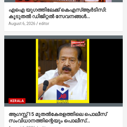
എഐ യുഗത്തിലേക്ക് കെഎസ്ആർടിസി:
കൂടുതൽ ഡിജിറ്റൽ സേവനങ്ങൾ
ജനങ്ങളിലേക്കെത്തിക്കും – മന്ത്രി സി പി
August 6, 2026
editor
ജോൺ
KERALA
ആഗസ്റ്റ് 15 മുതല്‍കേരളത്തിലെ പൊലീസ്
സംവിധാനത്തിന്റെയും പൊലീസ്