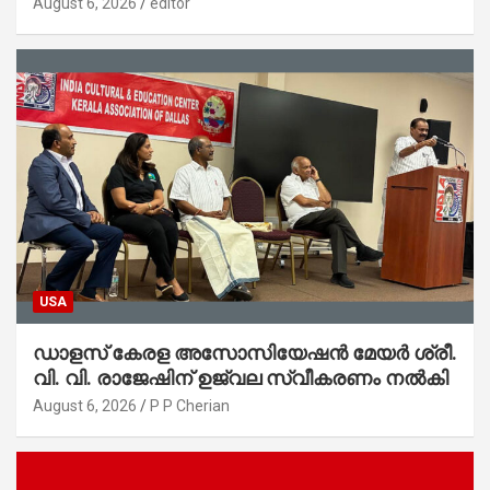
സ്റ്റേഷനുകളുടെയും മുഖഛായ മാറുകയാണ് :
August 6, 2026
editor
ആഭ്യന്തരമന്ത്രി ശ്രീ.രമേശ് ചെന്നിത്തല
USA
ഡാളസ് കേരള അസോസിയേഷൻ മേയർ ശ്രീ.
വി. വി. രാജേഷിന് ഉജ്വല സ്വീകരണം നൽകി
August 6, 2026
P P Cherian