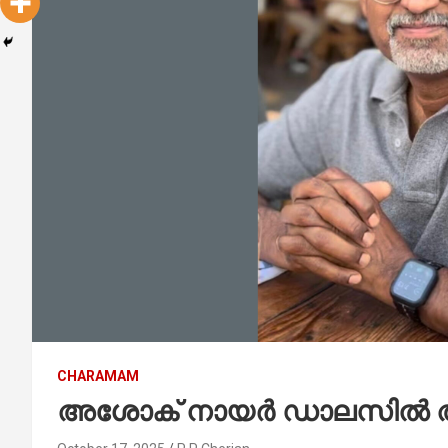
CHARAMAM
അശോക് നായർ ഡാലസിൽ അന്