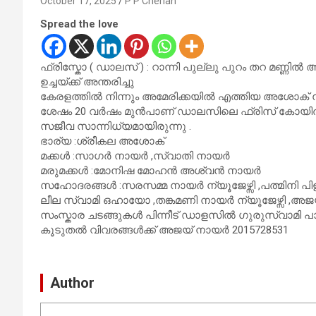
October 17, 2025
P P Cherian
Spread the love
ഫ്രിസ്കോ ( ഡാലസ് ) : റാന്നി പുല്ലു പുറം തറ മണ്
ഉച്ചയ്ക്ക് അന്തരിച്ചു
കേരളത്തിൽ നിന്നും അമേരിക്കയിൽ എത്തിയ അശോക് 
ശേഷം 20 വർഷം മുൻപാണ് ഡാലസിലെ ഫ്രിസ്‌ കോയിൽ 
സജീവ സാന്നിധ്യമായിരുന്നു .
ഭാര്യ :ശ്രീകല അശോക്
മക്കൾ :സാഗർ നായർ ,സ്വാതി നായർ
മരുമക്കൾ :മോനിഷ മോഹൻ അശ്വൻ നായർ
സഹോദരങ്ങൾ :സരസമ്മ നായർ ന്യൂജേഴ്സി ,പത്മിനി പി
ലീല സ്വാമി ഒഹായോ ,തങ്കമണി നായർ ന്യൂജേഴ്സി ,അജയ
സംസ്കാര ചടങ്ങുകൾ പിന്നീട് ഡാളസിൽ ഗുരുസ്വാമി 
കൂടുതൽ വിവരങ്ങൾക്ക് അജയ് നായർ 2015728531
Author