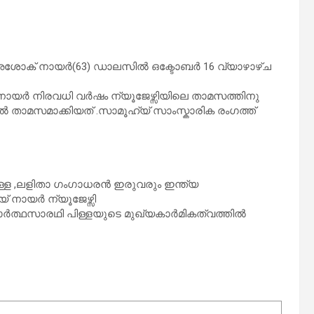
ണിൽ അശോക് നായർ(63) ഡാലസിൽ ഒക്ടോബർ 16 വ്യാഴാഴ്ച
നായർ നിരവധി വർഷം ന്യൂജേഴ്സിയിലെ താമസത്തിനു
താമസമാക്കിയത് .സാമൂഹ്യ് സാംസ്കാരിക രംഗത്ത്
ള്ള ,ലളിതാ ഗംഗാധരൻ ഇരുവരും ഇന്ത്യ
് നായർ ന്യൂജേഴ്സി
പാർത്ഥസാരഥി പിള്ളയുടെ മുഖ്യകാർമികത്വത്തിൽ