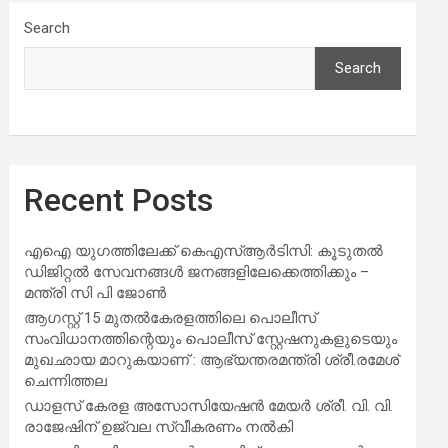
Search
Search
Recent Posts
എഐ യുഗത്തിലേക്ക് കെഎസ്ആർടിസി: കൂടുതൽ
ഡിജിറ്റൽ സേവനങ്ങൾ ജനങ്ങളിലേക്കെത്തിക്കും –
മന്ത്രി സി പി ജോൺ
ആഗസ്റ്റ് 15 മുതല്‍കേരളത്തിലെ പൊലീസ്
സംവിധാനത്തിന്റെയും പൊലീസ് സ്റ്റേഷനുകളുടെയും
മുഖഛായ മാറുകയാണ് : ആഭ്യന്തരമന്ത്രി ശ്രീ.രമേശ്
ചെന്നിത്തല
ഡാളസ് കേരള അസോസിയേഷൻ മേയർ ശ്രീ. വി. വി.
രാജേഷിന് ഉജ്വല സ്വീകരണം നൽകി