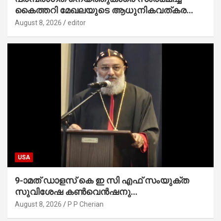
കൈത്തറി മേഖലയുടെ ആധുനികവത്കരണം
സാധ്യമാക്കും : ഡെപ്യൂട്ടി സ്പീക്കർ
August 8, 2026
editor
USA
9-ാമത് ഡാളസ് കെ ഇ സി എഫ് സംയുക്ത
സുവിശേഷ കൺവെൻഷനു
പ്രാർത്ഥനാനിർഭരമായ തുടക്കം
August 8, 2026
P P Cherian