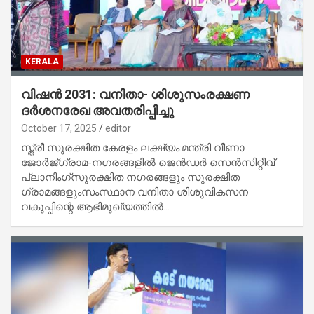
KERALA
വിഷൻ 2031: വനിതാ- ശിശുസംരക്ഷണ
ദർശനരേഖ അവതരിപ്പിച്ചു
October 17, 2025
editor
സ്ത്രീ സുരക്ഷിത കേരളം ലക്ഷ്യം:മന്ത്രി വീണാ
ജോർജ്ഗ്രാമ-നഗരങ്ങളിൽ ജെൻഡർ സെൻസിറ്റീവ്
പ്ലാനിംഗ്സുരക്ഷിത നഗരങ്ങളും സുരക്ഷിത
ഗ്രാമങ്ങളുംസംസ്ഥാന വനിതാ ശിശുവികസന
വകുപ്പിന്റെ ആഭിമുഖ്യത്തിൽ…