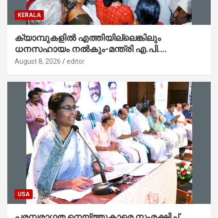
KERALA
ക്യാമ്പുകളിൽ എത്തിയില്ലെങ്കിലും
ധനസഹായം നൽകും-മന്ത്രി എ.പി.
അനിൽകുമാർ
August 8, 2026
editor
USA
പരമ്പരാഗത നെയ്ത്തുകാരെ സംരക്ഷിച്ച്