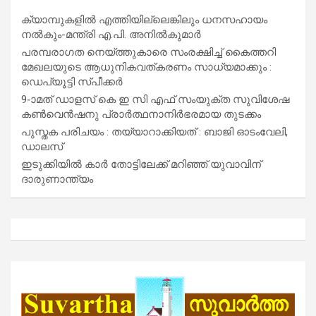
ക്യാമ്പുകളിൽ എത്തിയില്ലെങ്കിലും ധനസഹായം
നൽകും-മന്ത്രി എ.പി. അനിൽകുമാർ
പരമ്പരാഗത നെയ്ത്തുകാരെ സംരക്ഷിച്ച് കൈത്തറി
മേഖലയുടെ ആധുനികവത്കരണം സാധ്യമാക്കും :
ഡെപ്യൂട്ടി സ്പീക്കർ
9-ാമത് ഡാളസ് കെ ഇ സി എഫ് സംയുക്ത സുവിശേഷ
കൺവെൻഷനു പ്രാർത്ഥനാനിർഭരമായ തുടക്കം
പുസ്തക പരിചയം : തയ്യാറാക്കിയത് : ബാജി ഓടംവേലി,
ഡാലസ്
ഇടുക്കിയിൽ കാർ തോട്ടിലേക്ക് മറിഞ്ഞ് യുവാവിന്
ദാരുണാന്ത്യം