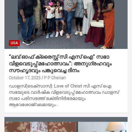
USA
“ലവ് ഓഫ് ക്രൈസ്റ്റ് സി എസ് ഐ” സഭാ
വിളവെടുപ്പ് മഹോത്സവം”: അനുഗ്രഹവും
സൗഹൃദവും പങ്കുവെച്ച ദിനം
October 17, 2025
P P Cherian
ഡാളസ്(ടെക്സാസ്): Love of Christ സി എസ് ഐ
സഭയുടെ വാർഷിക വിളവെടുപ്പ് മഹോത്സവം ഡാളസ്
സഭാ പരിസരത്ത് ഭക്തിനിർഭരമായും
ആവേശോജ്വലമായും…