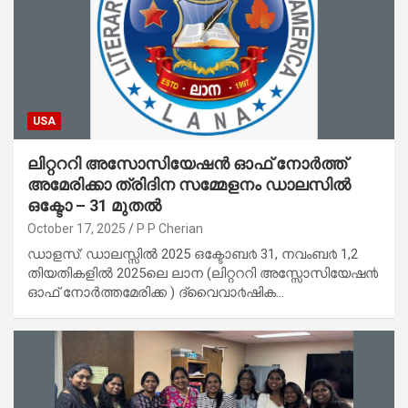
USA
ലിറ്റററി അസോസിയേഷൻ ഓഫ് നോർത്ത്
അമേരിക്കാ ത്രിദിന സമ്മേളനം ഡാലസിൽ
ഒക്ടോ – 31 മുതൽ
October 17, 2025
P P Cherian
ഡാളസ്: ഡാലസ്സിൽ 2025 ഒക്ടോബ൪ 31, നവംബ൪ 1,2
തിയതികളിൽ 2025ലെ ലാന (ലിറ്റററി അസ്സോസിയേഷ൯
ഓഫ് നോർത്തമേരിക്ക ) ദ്വൈവാ൪ഷിക…