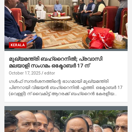
KERALA
മുഖ്യമന്ത്രി ബഹ്റൈനിൽ; പ്രവാസി
മലയാളി സംഗമം ഒക്ടോബർ 17 ന്
October 17, 2025
editor
ഗൾഫ് സന്ദർശനത്തിന്റെ ഭാഗമായി മുഖ്യമന്ത്രി
പിണറായി വിജയൻ ബഹ്റൈനിൽ എത്തി. ഒക്ടോബർ 17
(വെള്ളി) ന് വൈകിട്ട് ആറരക്ക് ബഹ്റൈൻ കേരളീയ…