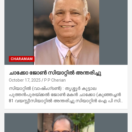
CHARAMAM
ചാക്കോ ജോൺ സിയാറ്റിൽ അന്തരിച്ചു
October 17, 2025
P P Cherian
സിയാറ്റിൽ (വാഷിംഗ്‌ടൺ) : തൃശ്ശൂർ കൂട്ടാല
പുത്തൻപുരയ്ക്കൽ ജോൺ മകൻ ചാക്കോ (കുഞ്ഞച്ചൻ
81 വയസ്സ്)സിയാറ്റിൽ അന്തരിച്ചു.സിയാറ്റിൻ ഐ പി സി…