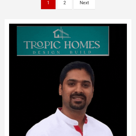
Posts
1
2
Next
pagination