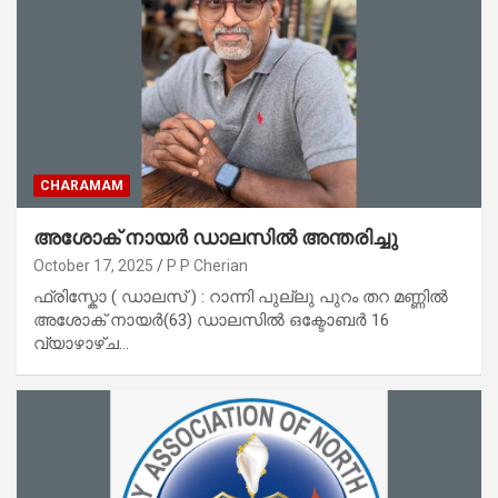
CHARAMAM
അശോക് നായർ ഡാലസിൽ അന്തരിച്ചു
October 17, 2025
P P Cherian
ഫ്രിസ്കോ ( ഡാലസ് ) : റാന്നി പുല്ലു പുറം തറ മണ്ണിൽ
അശോക് നായർ(63) ഡാലസിൽ ഒക്ടോബർ 16
വ്യാഴാഴ്ച…