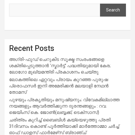
Search
Recent Posts
അഗ്രി-ഫുഡ് ചെറുകിട സൂക്ഷ്മ സംരംഭങ്ങളെ
ശക്തിപ്പെടുത്താന്‍ ‘സ്മാര്‍ട്ട്’ പദ്ധതിയുമായി കേര;
ലോഗോ മുഖ്യമന്ത്രി പ്രകാശനം ചെയ്തു
ലോകത്തിലെ ഏറ്റവും പ്രായം കുറഞ്ഞ പുരുഷ
പ്രൊഫസർ ഇനി അമേരിക്കൻ മലയാളി നേഥൻ
തോമസ്
പുഴയും പ്രകൃതിയും മനുഷ്യനും: വിവേകമില്ലാത്ത
നയങ്ങളും ആവർത്തിക്കുന്ന ദുരന്തങ്ങളും : റവ.
ജെയിംസ് കെ. ജോൺ(ലബ്ബക്ക്, ടെക്സാസ്)
ചരിത്രം കുറിച്ച് ബൈബിൾ കയ്യെഴുത്തു പ്രതി
31ദിവസം കൊണ്ട് പൂർത്തിയാക്കി മാർത്തോമ്മാ ചർച്ച്
ഓഫ് ഡാളസ് ഫാർമേഴ്‌സ് ബ്രാഞ്ച്