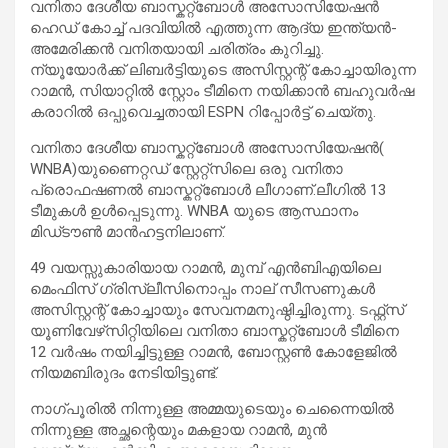
വനിതാ ദേശീയ ബാസ്കറ്റ്ബോൾ അസോസിയേഷൻ
ഹെഡ് കോച്ച് പദവിയിൽ എത്തുന്ന ആദ്യ ഇന്ത്യൻ-
അമേരിക്കൻ വനിതയായി ചരിത്രം കുറിച്ചു.
ന്യൂയോർക്ക് ലിബർട്ടിയുടെ അസിസ്റ്റന്റ് കോച്ചായിരുന്ന
റാമൻ, സിയാറ്റിൽ സ്റ്റോം ടീമിനെ നയിക്കാൻ ബഹുവർഷ
കരാറിൽ ഒപ്പുവെച്ചതായി ESPN റിപ്പോർട്ട് ചെയ്തു.
വനിതാ ദേശീയ ബാസ്കറ്റ്ബോൾ അസോസിയേഷൻ(
WNBA)യുണൈറ്റഡ് സ്റ്റേറ്റ്സിലെ ഒരു വനിതാ
പ്രൊഫഷണൽ ബാസ്കറ്റ്ബോൾ ലീഗാണ്.ലീഗിൽ 13
ടീമുകൾ ഉൾപ്പെടുന്നു. WNBA യുടെ ആസ്ഥാനം
മിഡ്‌ടൗൺ മാൻഹട്ടനിലാണ്.
49 വയസ്സുകാരിയായ റാമൻ, മുമ്പ് എൻബിഎയിലെ
മെംഫിസ് ഗ്രിസ്ലീസിനൊപ്പം നാല് സീസണുകൾ
അസിസ്റ്റന്റ് കോച്ചായും സേവനമനുഷ്ഠിച്ചിരുന്നു. ടഫ്റ്റ്‌സ്
യൂണിവേഴ്‌സിറ്റിയിലെ വനിതാ ബാസ്കറ്റ്ബോൾ ടീമിനെ
12 വർഷം നയിച്ചിട്ടുള്ള റാമൻ, ബോസ്റ്റൺ കോളേജിൽ
നിയമബിരുദം നേടിയിട്ടുണ്ട്.
നാഗ്പൂരിൽ നിന്നുള്ള അമ്മയുടെയും ചെന്നൈയിൽ
നിന്നുള്ള അച്ഛന്റെയും മകളായ റാമൻ, മുൻ