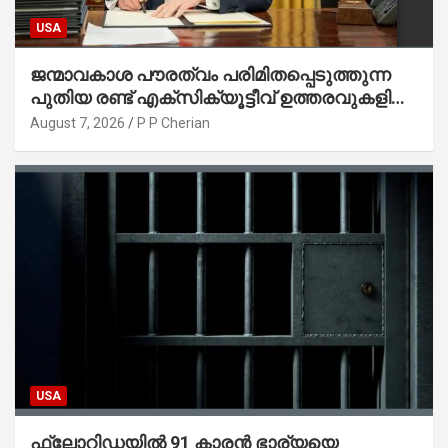
USA
ജന്മാവകാശ പൗരത്വം പരിമിതപ്പെടുത്തുന്ന
പുതിയ രണ്ട് എക്സിക്യൂട്ടീവ് ഉത്തരവുകളിൽ
ട്രംപ് ഒപ്പുവെച്ചു
August 7, 2026
P P Cherian
USA
ഫ്ലോറിഡയിൽ 91 കാരൻ ഭാര്യയെ