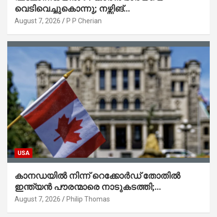
വെടിവെച്ചുകൊന്നു; നഴ്സിങ്
ഹോമിലാക്കില്ലെന്ന് നൽകിയ വാഗ്ദാനം
August 7, 2026
P P Cherian
പാലിച്ചതായി മൊഴി
USA
കാനഡയിൽ നിന്ന് റെക്കോർഡ് തോതിൽ
ഇന്ത്യൻ പൗരന്മാരെ നാടുകടത്തി;
ആറുമാസത്തിനിടെ 3,323 പേർ
August 7, 2026
Philip Thomas