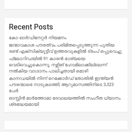
Recent Posts
കോ-ഓർഡിനേറ്റർ നിയമനം
ജന്മാവകാശ പൗരത്വം പരിമിതപ്പെടുത്തുന്ന പുതിയ
രണ്ട് എക്സിക്യൂട്ടീവ് ഉത്തരവുകളിൽ ട്രംപ് ഒപ്പുവെച്ചു
ഫ്ലോറിഡയിൽ 91 കാരൻ ഭാര്യയെ
വെടിവെച്ചുകൊന്നു; നഴ്സിങ് ഹോമിലാക്കില്ലെന്ന്
നൽകിയ വാഗ്ദാനം പാലിച്ചതായി മൊഴി
കാനഡയിൽ നിന്ന് റെക്കോർഡ് തോതിൽ ഇന്ത്യൻ
പൗരന്മാരെ നാടുകടത്തി; ആറുമാസത്തിനിടെ 3,323
പേർ
ഓസ്റ്റിൻ മാർത്തോമാ ദേവാലയത്തിൽ സംഗീത ധ്യാനം
ശ്രദ്ധേയമായി