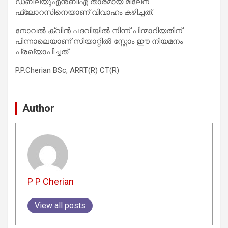
ഡബ്ല്യുഎൻബിഎ താരമായ മിലേന
ഫ്ലോറസിനെയാണ് വിവാഹം കഴിച്ചത്.
നോവൽ ക്വിൻ പദവിയിൽ നിന്ന് പിന്മാറിയതിന്
പിന്നാലെയാണ് സിയാറ്റിൽ സ്റ്റോം ഈ നിയമനം
പ്രഖ്യാപിച്ചത്.
P.P.Cherian BSc, ARRT(R) CT(R)
Author
P P Cherian
View all posts