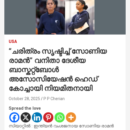
USA
“ചരിത്രം സൃഷ്ടിച്ച് സോണിയ
രാമൻ” വനിതാ ദേശീയ
ബാസ്കറ്റ്ബോൾ
അസോസിയേഷൻ ഹെഡ്
കോച്ചായി നിയമിതനായി
October 28, 2025
P P Cherian
Spread the love
സിയാറ്റിൽ : ഇന്ത്യൻ വംശജനായ സോണിയ രാമൻ