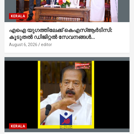
KERALA
എഐ യുഗത്തിലേക്ക് കെഎസ്ആർടിസി:
കൂടുതൽ ഡിജിറ്റൽ സേവനങ്ങൾ
ജനങ്ങളിലേക്കെത്തിക്കും – മന്ത്രി സി പി
August 6, 2026
editor
ജോൺ
KERALA