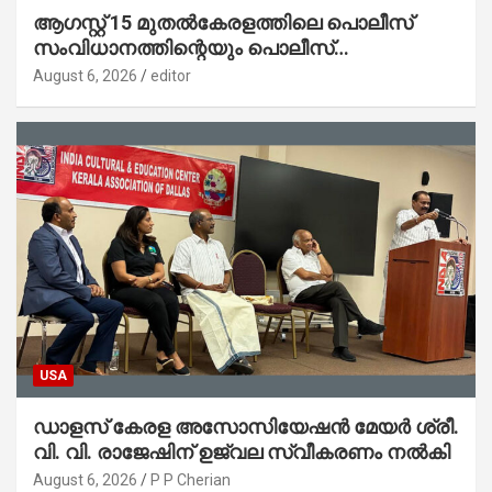
ആഗസ്റ്റ് 15 മുതല്‍കേരളത്തിലെ പൊലീസ്
സംവിധാനത്തിന്റെയും പൊലീസ്
സ്റ്റേഷനുകളുടെയും മുഖഛായ മാറുകയാണ് :
August 6, 2026
editor
ആഭ്യന്തരമന്ത്രി ശ്രീ.രമേശ് ചെന്നിത്തല
USA
ഡാളസ് കേരള അസോസിയേഷൻ മേയർ ശ്രീ.
വി. വി. രാജേഷിന് ഉജ്വല സ്വീകരണം നൽകി
August 6, 2026
P P Cherian