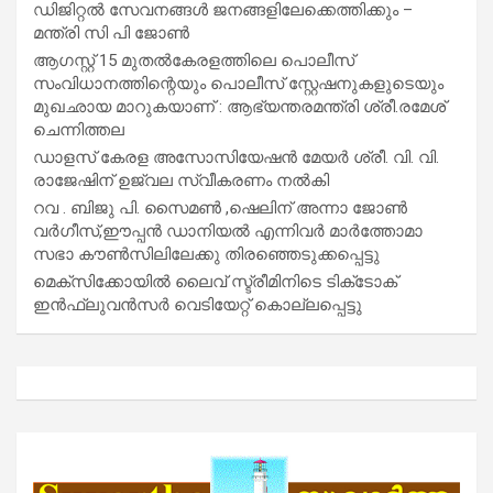
ഡിജിറ്റൽ സേവനങ്ങൾ ജനങ്ങളിലേക്കെത്തിക്കും –
മന്ത്രി സി പി ജോൺ
ആഗസ്റ്റ് 15 മുതല്‍കേരളത്തിലെ പൊലീസ്
സംവിധാനത്തിന്റെയും പൊലീസ് സ്റ്റേഷനുകളുടെയും
മുഖഛായ മാറുകയാണ് : ആഭ്യന്തരമന്ത്രി ശ്രീ.രമേശ്
ചെന്നിത്തല
ഡാളസ് കേരള അസോസിയേഷൻ മേയർ ശ്രീ. വി. വി.
രാജേഷിന് ഉജ്വല സ്വീകരണം നൽകി
റവ . ബിജു പി. സൈമൺ ,ഷെലിന് അന്നാ ജോൺ
വർഗീസ്,ഈപ്പൻ ഡാനിയൽ എന്നിവർ മാർത്തോമാ
സഭാ കൗൺസിലിലേക്കു തിരഞ്ഞെടുക്കപ്പെട്ടു
മെക്സിക്കോയിൽ ലൈവ് സ്ട്രീമിനിടെ ടിക്‌ടോക്
ഇൻഫ്ലുവൻസർ വെടിയേറ്റ് കൊല്ലപ്പെട്ടു