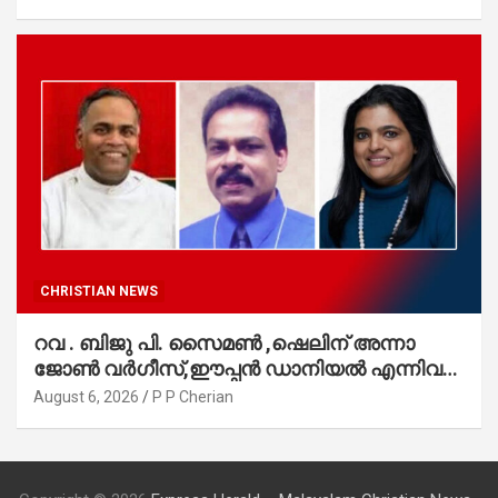
CHRISTIAN NEWS
റവ . ബിജു പി. സൈമൺ ,ഷെലിന് അന്നാ
ജോൺ വർഗീസ്,ഈപ്പൻ ഡാനിയൽ എന്നിവർ
മാർത്തോമാ സഭാ കൗൺസിലിലേക്കു
August 6, 2026
P P Cherian
തിരഞ്ഞെടുക്കപ്പെട്ടു