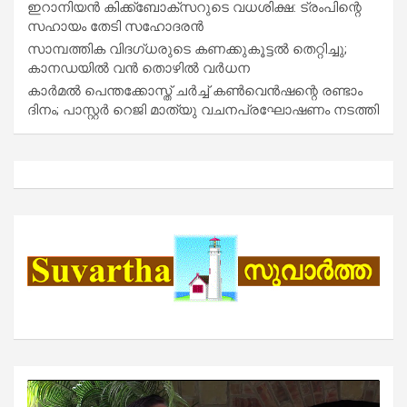
ഇറാനിയൻ കിക്ക്ബോക്സറുടെ വധശിക്ഷ: ട്രംപിന്റെ
സഹായം തേടി സഹോദരൻ
സാമ്പത്തിക വിദഗ്ധരുടെ കണക്കുകൂട്ടൽ തെറ്റിച്ചു;
കാനഡയിൽ വൻ തൊഴിൽ വർധന
കാർമൽ പെന്തക്കോസ്ത് ചർച്ച് കൺവെൻഷന്റെ രണ്ടാം
ദിനം; പാസ്റ്റർ റെജി മാത്യു വചനപ്രഘോഷണം നടത്തി