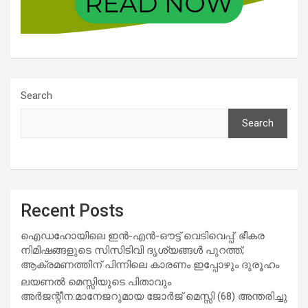
Search
Search
Recent Posts
ഐഡഹോയിലെ ഇൻ-എൻ-ഔട്ട് വെടിവെപ്പ്: ഭീകര
നിമിഷങ്ങളുടെ സിസിടിവി ദൃശ്യങ്ങൾ പുറത്ത്;
ആക്രമണത്തിന് പിന്നിലെ കാരണം ഇപ്പോഴും ദുരൂഹം
ലയണൽ മെസ്സിയുടെ പിതാവും
അർജന്റീന:മാനേജറുമായ ജോർജ് മെസ്സി (68) അന്തരിച്ചു