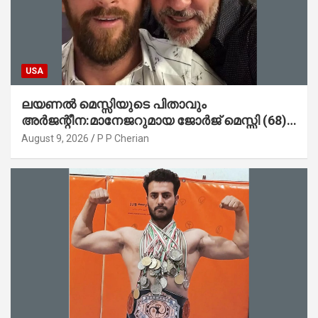
USA
ലയണൽ മെസ്സിയുടെ പിതാവും
അർജന്റീന:മാനേജറുമായ ജോർജ് മെസ്സി (68)
അന്തരിച്ചു
August 9, 2026
P P Cherian