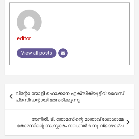
editor
View all posts
Post
ലിന്റോ ജോളി ഫൊക്കാന എക്‌സിക്യൂട്ടീവ് വൈസ്
navigation
പ്രസിഡന്റായി മത്സരിക്കുന്നു
അനിൽ. ടി. തോമസിന്റെ മാതാവ് ശോശാമ്മ
തോമസിന്റെ സംസ്കാരം നവംബർ 6 നു വ്യാഴാഴ്ച