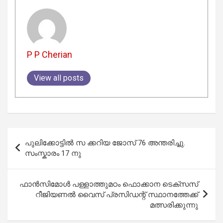
P P Cherian
View all posts
Post
പുലിക്കോട്ടിൽ സ ക്കറിയ ജോസ് 76 അന്തരിച്ചു.
navigation
സംസ്കാരം 17 നു
ഫാന്‍സിമോള്‍ പള്ളാത്തുമഠം ഫൊക്കാന ടെക്‌സസ്
റീജിയണല്‍ വൈസ് പ്രസിഡന്റ് സ്ഥാനത്തേക്ക്
മത്സരിക്കുന്നു