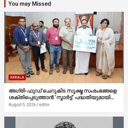
You may Missed
KERALA
അഗ്രി-ഫുഡ് ചെറുകിട സൂക്ഷ്മ സംരംഭങ്ങളെ
ശക്തിപ്പെടുത്താന്‍ ‘സ്മാര്‍ട്ട്’ പദ്ധതിയുമായി
കേര; ലോഗോ മുഖ്യമന്ത്രി പ്രകാശനം
August 5, 2026
editor
ചെയ്തു