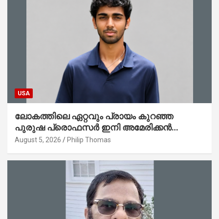
USA
ലോകത്തിലെ ഏറ്റവും പ്രായം കുറഞ്ഞ
പുരുഷ പ്രൊഫസർ ഇനി അമേരിക്കൻ
മലയാളി നേഥൻ തോമസ്
August 5, 2026
Philip Thomas