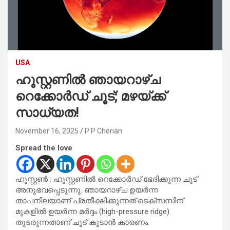
USA
ഹൂസ്റ്റണിൽ ഞായറാഴ്ച
റെക്കോർഡ് ചൂട്; മഴയ്ക്ക്
സാധ്യത!
November 16, 2025
P P Cherian
Spread the love
ഹൂസ്റ്റൺ : ഹൂസ്റ്റണിൽ റെക്കോർഡ് ഭേദിക്കുന്ന ചൂട്
അനുഭവപ്പെടുന്നു. ഞായറാഴ്ച ഉയർന്ന
താപനിലയാണ് പ്രതീക്ഷിക്കുന്നത്.ടെക്സസിന്
മുകളിൽ ഉയർന്ന മർദ്ദം (high-pressure ridge)
തുടരുന്നതാണ് ചൂട് കൂടാൻ കാരണം.