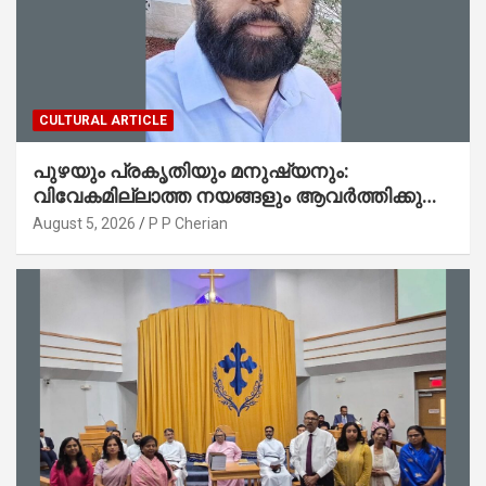
CULTURAL ARTICLE
പുഴയും പ്രകൃതിയും മനുഷ്യനും:
വിവേകമില്ലാത്ത നയങ്ങളും ആവർത്തിക്കുന്ന
ദുരന്തങ്ങളും : റവ. ജെയിംസ് കെ.
August 5, 2026
P P Cherian
ജോൺ(ലബ്ബക്ക്, ടെക്സാസ്)