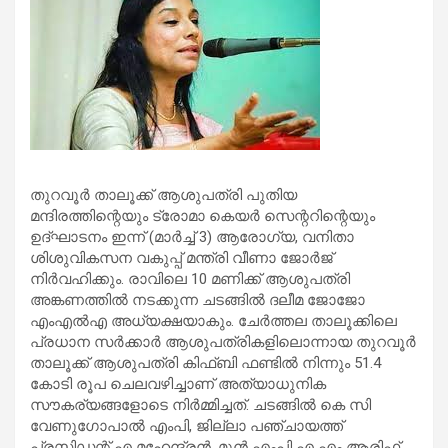
തുറവൂർ താലൂക്ക് ആശുപത്രി പുതിയ
മന്ദിരത്തിന്റെയും ട്രോമാ കെയർ സെന്ററിന്റെയും
ഉദ്ഘാടനം ഇന്ന് (മാർച്ച്‌ 3) ആരോഗ്യ, വനിതാ
ശിശുവികസന വകുപ്പ് മന്ത്രി വീണാ ജോർജ്
നിർവഹിക്കും. രാവിലെ 10 മണിക്ക് ആശുപത്രി
അങ്കണത്തിൽ നടക്കുന്ന ചടങ്ങിൽ ദലീമ ജോജോ
എംഎൽഎ അധ്യക്ഷയാകും. ചേർത്തല താലൂക്കിലെ
പ്രധാന സർക്കാർ ആശുപത്രികളിലൊന്നായ തുറവൂർ
താലൂക്ക് ആശുപത്രി കിഫ്ബി ഫണ്ടിൽ നിന്നും 51.4
കോടി രൂപ ചെലവഴിച്ചാണ് അത്യാധുനിക
സൗകര്യങ്ങളോടെ നിർമ്മിച്ചത്. ചടങ്ങിൽ കെ സി
വേണുഗോപാൽ എംപി, ജില്ലാ പഞ്ചായത്ത്
പ്രസിഡന്റ് എ മഹേന്ദ്രൻ, മുൻ എംപി എ എം ആരിഫ്