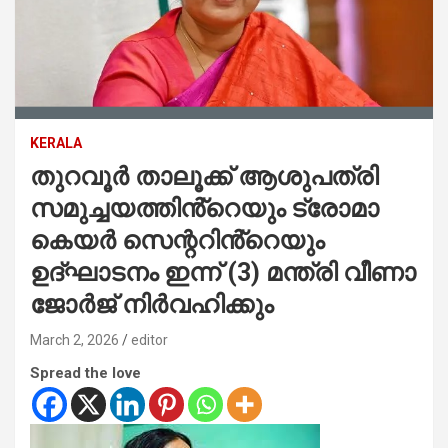
KERALA
തുറവൂർ താലൂക്ക് ആശുപത്രി
സമുച്ചയത്തിൻ്റെയും ട്രോമാ
കെയർ സെന്ററിൻ്റെയും
ഉദ്ഘാടനം ഇന്ന് (3) മന്ത്രി വീണാ
ജോർജ് നിർവഹിക്കും
March 2, 2026
editor
Spread the love