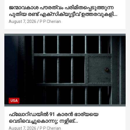
ജന്മാവകാശ പൗരത്വം പരിമിതപ്പെടുത്തുന്ന
പുതിയ രണ്ട് എക്സിക്യൂട്ടീവ് ഉത്തരവുകളിൽ
ട്രംപ് ഒപ്പുവെച്ചു
August 7, 2026
P P Cherian
USA
ഫ്ലോറിഡയിൽ 91 കാരൻ ഭാര്യയെ
വെടിവെച്ചുകൊന്നു; നഴ്സിങ്
ഹോമിലാക്കില്ലെന്ന് നൽകിയ വാഗ്ദാനം
August 7, 2026
P P Cherian