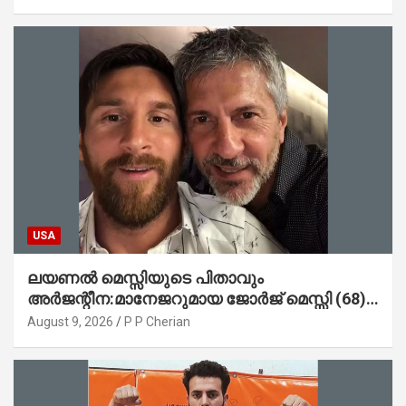
ഇപ്പോഴും ദുരൂഹം
USA
ലയണൽ മെസ്സിയുടെ പിതാവും
അർജന്റീന:മാനേജറുമായ ജോർജ് മെസ്സി (68)
അന്തരിച്ചു
August 9, 2026
P P Cherian