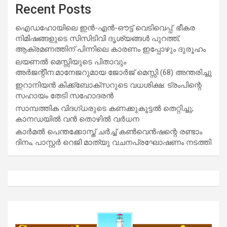
Recent Posts
ഐഡഹോയിലെ ഇൻ-എൻ-ഔട്ട് വെടിവെപ്പ്: ഭീകര
നിമിഷങ്ങളുടെ സിസിടിവി ദൃശ്യങ്ങൾ പുറത്ത്;
ആക്രമണത്തിന് പിന്നിലെ കാരണം ഇപ്പോഴും ദുരൂഹം
ലയണൽ മെസ്സിയുടെ പിതാവും
അർജന്റീന:മാനേജറുമായ ജോർജ് മെസ്സി (68) അന്തരിച്ചു
ഇറാനിയൻ കിക്ക്ബോക്സറുടെ വധശിക്ഷ: ട്രംപിന്റെ
സഹായം തേടി സഹോദരൻ
സാമ്പത്തിക വിദഗ്ധരുടെ കണക്കുകൂട്ടൽ തെറ്റിച്ചു;
കാനഡയിൽ വൻ തൊഴിൽ വർധന
കാർമൽ പെന്തക്കോസ്ത് ചർച്ച് കൺവെൻഷന്റെ രണ്ടാം
ദിനം; പാസ്റ്റർ റെജി മാത്യു വചനപ്രഘോഷണം നടത്തി