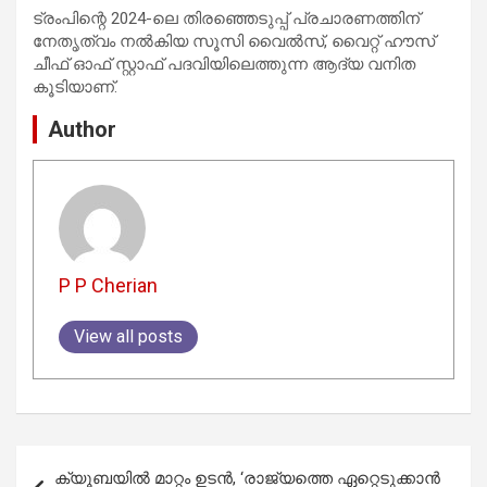
ട്രംപിന്റെ 2024-ലെ തിരഞ്ഞെടുപ്പ് പ്രചാരണത്തിന്
നേതൃത്വം നൽകിയ സൂസി വൈൽസ്, വൈറ്റ് ഹൗസ്
ചീഫ് ഓഫ് സ്റ്റാഫ് പദവിയിലെത്തുന്ന ആദ്യ വനിത
കൂടിയാണ്.
Author
P P Cherian
View all posts
Post
ക്യൂബയിൽ മാറ്റം ഉടൻ, ‘രാജ്യത്തെ ഏറ്റെടുക്കാൻ