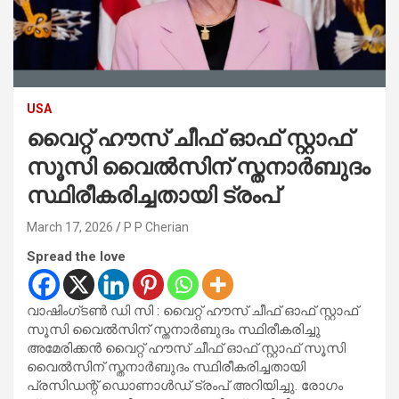
USA
വൈറ്റ് ഹൗസ് ചീഫ് ഓഫ് സ്റ്റാഫ്
സൂസി വൈൽസിന് സ്തനാർബുദം
സ്ഥിരീകരിച്ചതായി ട്രംപ്
March 17, 2026
P P Cherian
Spread the love
വാഷിംഗ്‌ടൺ ഡി സി : വൈറ്റ് ഹൗസ് ചീഫ് ഓഫ് സ്റ്റാഫ്
സൂസി വൈൽസിന് സ്തനാർബുദം സ്ഥിരീകരിച്ചു
അമേരിക്കൻ വൈറ്റ് ഹൗസ് ചീഫ് ഓഫ് സ്റ്റാഫ് സൂസി
വൈൽസിന് സ്തനാർബുദം സ്ഥിരീകരിച്ചതായി
പ്രസിഡന്റ് ഡൊണാൾഡ് ട്രംപ് അറിയിച്ചു. രോഗം