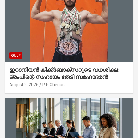
GULF
ഇറാനിയൻ കിക്ക്ബോക്സറുടെ വധശിക്ഷ:
ട്രംപിന്റെ സഹായം തേടി സഹോദരൻ
August 9, 2026
P P Cherian