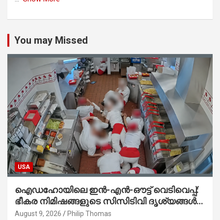
You may Missed
USA
ഐഡഹോയിലെ ഇൻ-എൻ-ഔട്ട് വെടിവെപ്പ്:
ഭീകര നിമിഷങ്ങളുടെ സിസിടിവി ദൃശ്യങ്ങൾ
പുറത്ത്; ആക്രമണത്തിന് പിന്നിലെ കാരണം
August 9, 2026
Philip Thomas