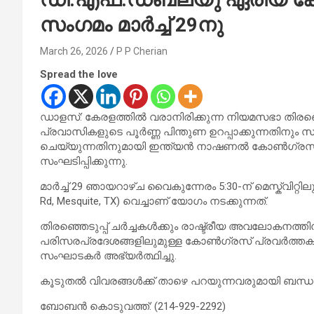
സംഗമം മാർച്ച് 29നു
March 26, 2026
P P Cherian
Spread the love
ഡാളസ്: കേരളത്തിൽ വരാനിരിക്കുന്ന നിയമസഭാ തിരഞ്
പ്രവാസികളുടെ പൂർണ്ണ പിന്തുണ ഉറപ്പാക്കുന്നതിനും
ചെയ്യുന്നതിനുമായി ഇന്ത്യൻ നാഷണൽ കോൺഗ്രസ്
സംഘടിപ്പിക്കുന്നു.
മാർച്ച് 29 ഞായറാഴ്ച വൈകുന്നേരം 5:30-ന് മെസ്ക്വിറ്റിലുള
Rd, Mesquite, TX) വെച്ചാണ് യോഗം നടക്കുന്നത്.
തിരഞ്ഞെടുപ്പ് ചർച്ചകൾക്കും രാഷ്ട്രീയ അവലോകനത്
പരിസരപ്രദേശങ്ങളിലുമുള്ള കോൺഗ്രസ് പ്രവർത്തകരു
സംഘാടകർ അഭ്യർത്ഥിച്ചു.
കൂടുതൽ വിവരങ്ങൾക്ക് താഴെ പറയുന്നവരുമായി ബന്ധപ
ബോബൻ കൊടുവത്ത്: (214-929-2292)