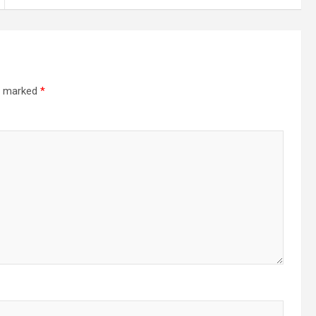
re marked
*