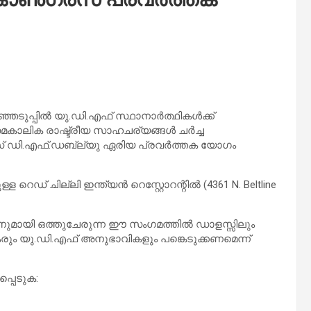
ഞെടുപ്പിൽ യു.ഡി.എഫ് സ്ഥാനാർത്ഥികൾക്ക്
 സമകാലിക രാഷ്ട്രീയ സാഹചര്യങ്ങൾ ചർച്ച
 ഡി.എഫ്.ഡബ്ല്യു ഏരിയ പ്രവർത്തക യോഗം
്ള റെഡ് ചില്ലി ഇന്ത്യൻ റെസ്റ്റോറന്റിൽ (4361 N. Beltline
തിനുമായി ഒത്തുചേരുന്ന ഈ സംഗമത്തിൽ ഡാളസ്സിലും
ം യു.ഡി.എഫ് അനുഭാവികളും പങ്കെടുക്കണമെന്ന്
്പെടുക: