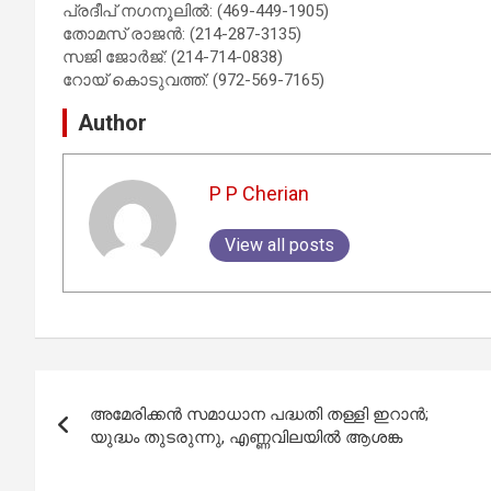
പ്രദീപ് നഗനൂലിൽ: (469-449-1905)
തോമസ് രാജൻ: (214-287-3135)
സജി ജോർജ്: (214-714-0838)
റോയ് കൊടുവത്ത്: (972-569-7165)
Author
P P Cherian
View all posts
Post
അമേരിക്കൻ സമാധാന പദ്ധതി തള്ളി ഇറാൻ;
navigation
യുദ്ധം തുടരുന്നു, എണ്ണവിലയിൽ ആശങ്ക