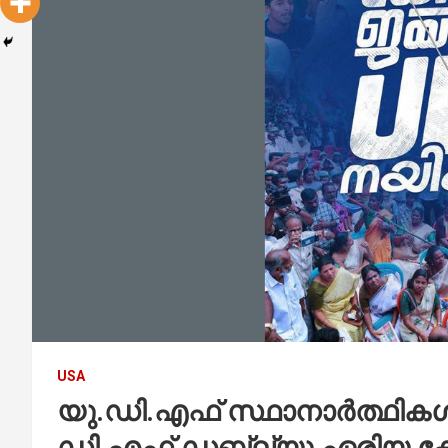
USA
യു.ഡി.എഫ് സ്ഥാനാർത്ഥികൾക്
ഡി.എഫ്.ഡബ്ല്യു ഏരിയ ക