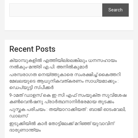
Search
Recent Posts
ക്യാമ്പുകളിൽ എത്തിയില്ലെങ്കിലും ധനസഹായം
നൽകും-മന്ത്രി എ.പി. അനിൽകുമാർ
പരമ്പരാഗത നെയ്ത്തുകാരെ സംരക്ഷിച്ച് കൈത്തറി
മേഖലയുടെ ആധുനികവത്കരണം സാധ്യമാക്കും :
ഡെപ്യൂട്ടി സ്പീക്കർ
9-ാമത് ഡാളസ് കെ ഇ സി എഫ് സംയുക്ത സുവിശേഷ
കൺവെൻഷനു പ്രാർത്ഥനാനിർഭരമായ തുടക്കം
പുസ്തക പരിചയം : തയ്യാറാക്കിയത് : ബാജി ഓടംവേലി,
ഡാലസ്
ഇടുക്കിയിൽ കാർ തോട്ടിലേക്ക് മറിഞ്ഞ് യുവാവിന്
ദാരുണാന്ത്യം