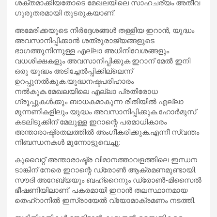
ശക്തമാക്കിയതോടെ മേഖലയിലെ സാഹചര്യം അതീവ
ഗുരുതരമായി തുടരുകയാണ്.
അമേരിക്കയുടെ നിർദ്ദേശങ്ങൾ തള്ളിയ ഇറാൻ, യുദ്ധം
അവസാനിപ്പിക്കാൻ ശത്രുരാജ്യങ്ങളുടെ
ഭാഗത്തുനിന്നുള്ള എല്ലാ അധിനിവേശങ്ങളും
വധശിക്ഷകളും അവസാനിപ്പിക്കുക.ഇറാന് മേൽ ഇനി
ഒരു യുദ്ധം അടിച്ചേൽപ്പിക്കില്ലെന്ന്
ഉറപ്പുനൽകുക.യുദ്ധനഷ്ടപരിഹാരം
നൽകുക.മേഖലയിലെ എല്ലാ പ്രതിരോധ
ഗ്രൂപ്പുകൾക്കും ബാധകമാകുന്ന രീതിയിൽ എല്ലാ
മുന്നണികളിലും യുദ്ധം അവസാനിപ്പിക്കുക.ഹോർമുസ്
കടലിടുക്കിന് മേലുള്ള ഇറാന്റെ പരമാധികാരം
അന്താരാഷ്ട്രതലത്തിൽ അംഗീകരിക്കുക.എന്നീ സ്വന്തം
നിബന്ധനകൾ മുന്നോട്ടുവെച്ചു:
കുവൈറ്റ് അന്താരാഷ്ട്ര വിമാനത്താവളത്തിലെ ഇന്ധന
ടാങ്കിന് നേരെ ഇറാന്റെ ഡ്രോൺ ആക്രമണമുണ്ടായി.
സൗദി അറേബ്യയും ബഹ്‌റൈനും ഡ്രോൺ-മിസൈൽ
ഭീഷണിയിലാണ്. പകരമായി ഇറാൻ തലസ്ഥാനമായ
തെഹ്‌റാനിൽ ഇസ്രായേൽ വ്യോമാക്രമണം നടത്തി.