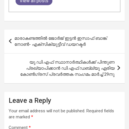
View all posts
Post
മാരാകണ്ടത്തിൽ ജോർജ് ഇട്ടൻ ഇസാഫ് ബാങ്ക്
navigation
നോൺ- എക്സിക്യുട്ടീവ് ഡയറക്ടർ
യു.ഡി.എഫ് സ്ഥാനാർത്ഥികൾക്ക് പിന്തുണ
പ്രഖ്യാപിക്കാൻ ഡി.എഫ്.ഡബ്ല്യു ഏരിയ
കോൺഗ്രസ് പ്രവർത്തക സംഗമം മാർച്ച് 29നു
Leave a Reply
Your email address will not be published.
Required fields
are marked
*
Comment
*