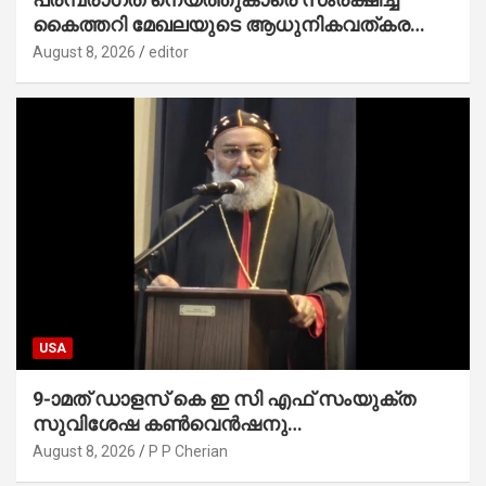
കൈത്തറി മേഖലയുടെ ആധുനികവത്കരണം
സാധ്യമാക്കും : ഡെപ്യൂട്ടി സ്പീക്കർ
August 8, 2026
editor
USA
9-ാമത് ഡാളസ് കെ ഇ സി എഫ് സംയുക്ത
സുവിശേഷ കൺവെൻഷനു
പ്രാർത്ഥനാനിർഭരമായ തുടക്കം
August 8, 2026
P P Cherian