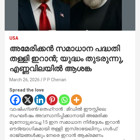
USA
അമേരിക്കൻ സമാധാന പദ്ധതി
തള്ളി ഇറാൻ; യുദ്ധം തുടരുന്നു,
എണ്ണവിലയിൽ ആശങ്ക
March 26, 2026
P P Cherian
Spread the love
വാഷിംഗ്ടൺ/തെഹ്‌റാൻ : മിഡിൽ ഈസ്റ്റിലെ
സംഘർഷം അവസാനിപ്പിക്കാനായി അമേരിക്ക
മുന്നോട്ടുവെച്ച 15 ഇന സമാധാന നിർദ്ദേശം ഇറാൻ
ഔദ്യോഗികമായി തള്ളി. ഇസ്രായേലിനും ഗൾഫ്
രാജ്യങ്ങൾക്കും നേരെ ഇറാൻ ആക്രമണം