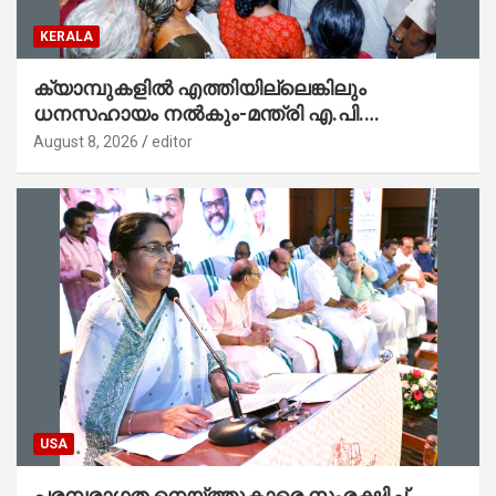
KERALA
ക്യാമ്പുകളിൽ എത്തിയില്ലെങ്കിലും
ധനസഹായം നൽകും-മന്ത്രി എ.പി.
അനിൽകുമാർ
August 8, 2026
editor
USA
പരമ്പരാഗത നെയ്ത്തുകാരെ സംരക്ഷിച്ച്