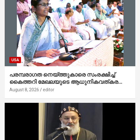
USA
പരമ്പരാഗത നെയ്ത്തുകാരെ സംരക്ഷിച്ച്
കൈത്തറി മേഖലയുടെ ആധുനികവത്കരണം
സാധ്യമാക്കും : ഡെപ്യൂട്ടി സ്പീക്കർ
August 8, 2026
editor