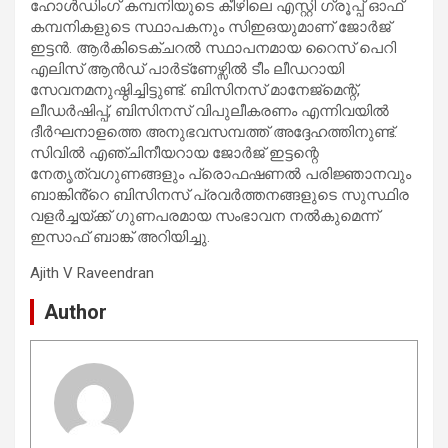
ഹോൾഡിംഗ് കമ്പനിയുടെ കീഴിലെ എസ്റ്റി ഗ്രൂപ്പ് ഓഫ്
കമ്പനികളുടെ സ്ഥാപകനും സിഇഒയുമാണ് ജോർജ്
ഇട്ടൻ. ആർകിടെക്ചറൽ സ്ഥാപനമായ റൈസ് പെറി
എലിസ് ആൻഡ് പാർട്ണേഴ്സിൽ ടീം ലീഡറായി
സേവനമനുഷ്ഠിച്ചിട്ടുണ്ട്. ബിസിനസ് മാനേജ്മെന്റ്,
ലീഡർഷിപ്പ്, ബിസിനസ് വിപുലീകരണം എന്നിവയിൽ
ദീർഘനാളത്തെ അനുഭവസമ്പത്ത് അദ്ദേഹത്തിനുണ്ട്.
സിവിൽ എഞ്ചിനീയറായ ജോർജ് ഇട്ടന്റെ
നേതൃത്വഗുണങ്ങളും പ്രൊഫഷണൽ പരിജ്ഞാനവും
ബാങ്കിൻ്റെ ബിസിനസ് പ്രവർത്തനങ്ങളുടെ സുസ്ഥിര
വളർച്ചയ്ക്ക് ഗുണപരമായ സംഭാവന നൽകുമെന്ന്
ഇസാഫ് ബാങ്ക് അറിയിച്ചു.
Ajith V Raveendran
Author