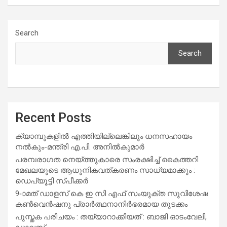
Search
Search
Recent Posts
ക്യാമ്പുകളിൽ എത്തിയില്ലെങ്കിലും ധനസഹായം
നൽകും-മന്ത്രി എ.പി. അനിൽകുമാർ
പരമ്പരാഗത നെയ്ത്തുകാരെ സംരക്ഷിച്ച് കൈത്തറി
മേഖലയുടെ ആധുനികവത്കരണം സാധ്യമാക്കും :
ഡെപ്യൂട്ടി സ്പീക്കർ
9-ാമത് ഡാളസ് കെ ഇ സി എഫ് സംയുക്ത സുവിശേഷ
കൺവെൻഷനു പ്രാർത്ഥനാനിർഭരമായ തുടക്കം
പുസ്തക പരിചയം : തയ്യാറാക്കിയത് : ബാജി ഓടംവേലി,