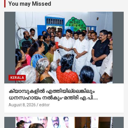
You may Missed
KERALA
ക്യാമ്പുകളിൽ എത്തിയില്ലെങ്കിലും
ധനസഹായം നൽകും-മന്ത്രി എ.പി.
അനിൽകുമാർ
August 8, 2026
editor