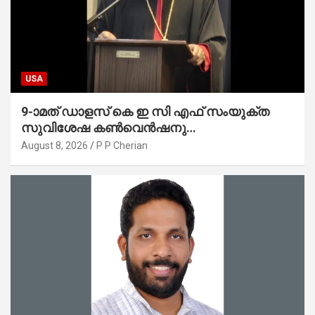
USA
9-ാമത് ഡാളസ് കെ ഇ സി എഫ് സംയുക്ത
സുവിശേഷ കൺവെൻഷനു
പ്രാർത്ഥനാനിർഭരമായ തുടക്കം
August 8, 2026
P P Cherian